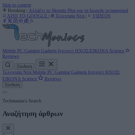
Skip to content
Breaking
|
Αλλάζει το Skroutz Plus και τα δωρεάν μεταφορικά
ADD TO GOOGLE
|
Τελευταία Νέα
|
VIDEOS
Mobile
PC
Gaming
Gadgets
Ιντερνετ
ΗΧΟΣ/ΕΙΚΟΝΑ
Science
Reviews
Σύνδεση
Τελευταία Νέα
Mobile
PC
Gaming
Gadgets
Ιντερνετ
ΗΧΟΣ/
ΕΙΚΟΝΑ
Science
Reviews
Σύνδεση
Techmaniacs Search
Αναζήτηση άρθρων