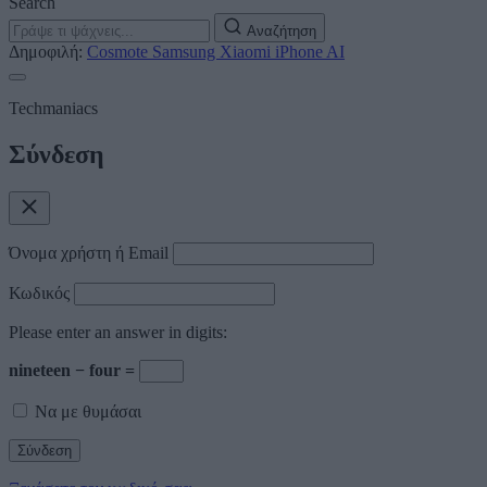
Search
Αναζήτηση
Δημοφιλή:
Cosmote
Samsung
Xiaomi
iPhone
AI
Techmaniacs
Σύνδεση
Όνομα χρήστη ή Email
Κωδικός
Please enter an answer in digits:
nineteen − four =
Να με θυμάσαι