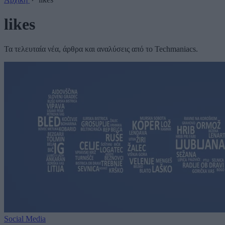
likes
Τα τελευταία νέα, άρθρα και αναλύσεις από το Techmaniacs.
Social Media