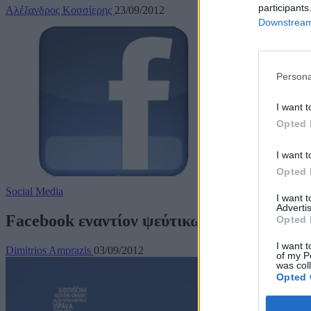
participants
Αλέξανδρος Κοσσίερης
23/09/2012
Downstream 
Persona
I want t
Opted 
I want t
Opted 
Social Media
I want 
Advertis
Facebook εναντίον ψεύτικων Likes
Opted 
I want t
Dimitrios Amprazis
03/09/2012
of my P
was col
Opted 