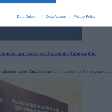
Data Deletion
Data Access
Privacy Policy
comments και shares στο Facebook [Infographic]
cial media expert Dan Zarella μετά από ανάλυση σε 1.3 εκ posts σε…