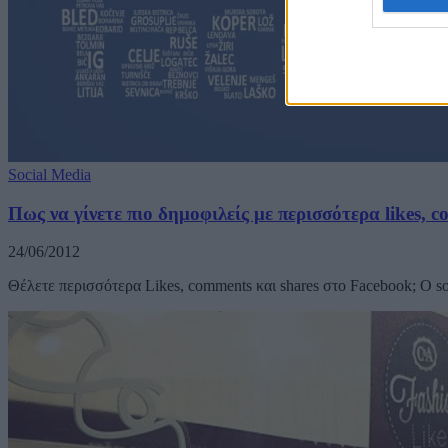
Social Media
Πως να γίνετε πιο δημοφιλείς με περισσότερα likes, 
24/06/2012
Θέλετε περισσότερα Likes, comments και shares στο Facebook; Ο so