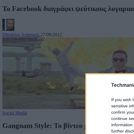
Το Facebook διαγράφει ψεύτικους λογαρια
Dimitrios Amprazis
27/09/2012
Techmani
If you wish 
sensitive in
confirm you
Social Media
continue se
Gangnam Style: Το βίντεο με τα περισσότερ
information 
further disc