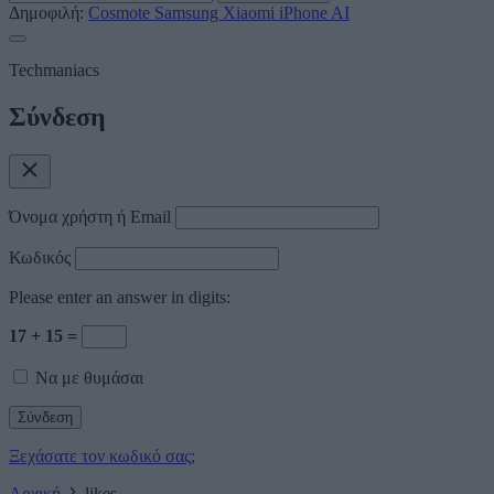
Δημοφιλή:
Cosmote
Samsung
Xiaomi
iPhone
AI
Techmaniacs
Σύνδεση
Όνομα χρήστη ή Email
Κωδικός
Please enter an answer in digits:
17 + 15 =
Να με θυμάσαι
Ξεχάσατε τον κωδικό σας;
Αρχική
likes