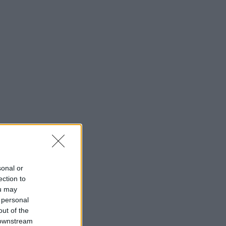
sonal or
ection to
ou may
 personal
out of the
 downstream