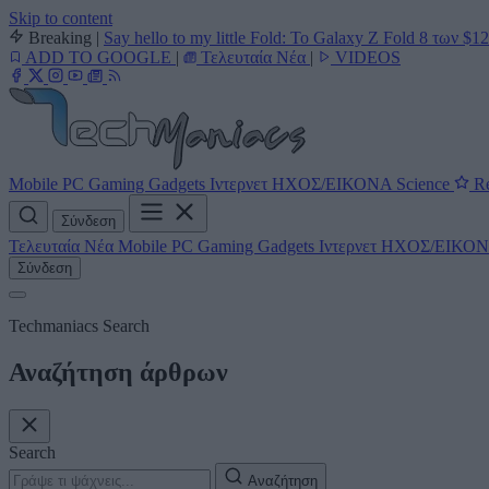
Skip to content
Breaking
|
Say hello to my little Fold: Το Galaxy Z Fold 8 των $1
ADD TO GOOGLE
|
Τελευταία Νέα
|
VIDEOS
Mobile
PC
Gaming
Gadgets
Ιντερνετ
ΗΧΟΣ/ΕΙΚΟΝΑ
Science
Re
Σύνδεση
Τελευταία Νέα
Mobile
PC
Gaming
Gadgets
Ιντερνετ
ΗΧΟΣ/ΕΙΚΟ
Σύνδεση
Techmaniacs Search
Αναζήτηση άρθρων
Search
Αναζήτηση