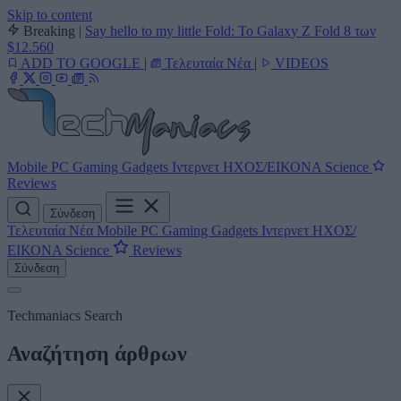
Skip to content
Breaking
|
Say hello to my little Fold: Το Galaxy Z Fold 8 των
$12.560
ADD TO GOOGLE
|
Τελευταία Νέα
|
VIDEOS
Mobile
PC
Gaming
Gadgets
Ιντερνετ
ΗΧΟΣ/ΕΙΚΟΝΑ
Science
Reviews
Σύνδεση
Τελευταία Νέα
Mobile
PC
Gaming
Gadgets
Ιντερνετ
ΗΧΟΣ/
ΕΙΚΟΝΑ
Science
Reviews
Σύνδεση
Techmaniacs Search
Αναζήτηση άρθρων