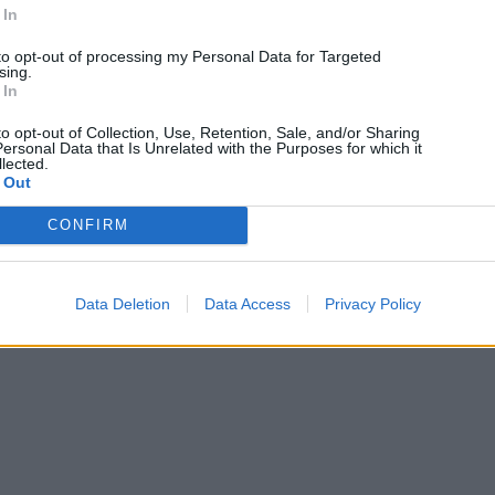
 In
to opt-out of processing my Personal Data for Targeted
sing.
 In
to opt-out of Collection, Use, Retention, Sale, and/or Sharing
ersonal Data that Is Unrelated with the Purposes for which it
lected.
 Out
CONFIRM
Data Deletion
Data Access
Privacy Policy