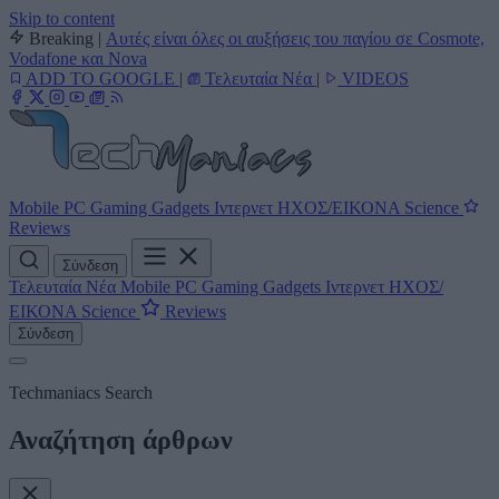
Skip to content
Breaking
|
Αυτές είναι όλες οι αυξήσεις του παγίου σε Cosmote,
Vodafone και Nova
ADD TO GOOGLE
|
Τελευταία Νέα
|
VIDEOS
Mobile
PC
Gaming
Gadgets
Ιντερνετ
ΗΧΟΣ/ΕΙΚΟΝΑ
Science
Reviews
Σύνδεση
Τελευταία Νέα
Mobile
PC
Gaming
Gadgets
Ιντερνετ
ΗΧΟΣ/
ΕΙΚΟΝΑ
Science
Reviews
Σύνδεση
Techmaniacs Search
Αναζήτηση άρθρων