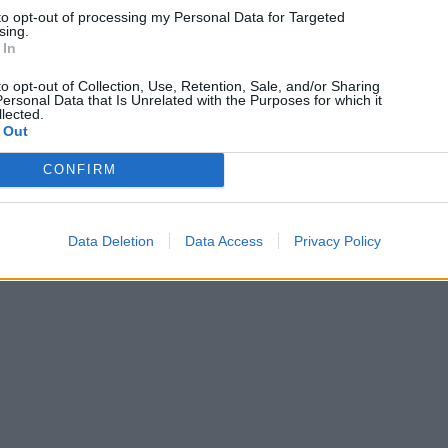
to opt-out of processing my Personal Data for Targeted
sing.
 In
to opt-out of Collection, Use, Retention, Sale, and/or Sharing
ersonal Data that Is Unrelated with the Purposes for which it
lected.
 Out
CONFIRM
Data Deletion
Data Access
Privacy Policy