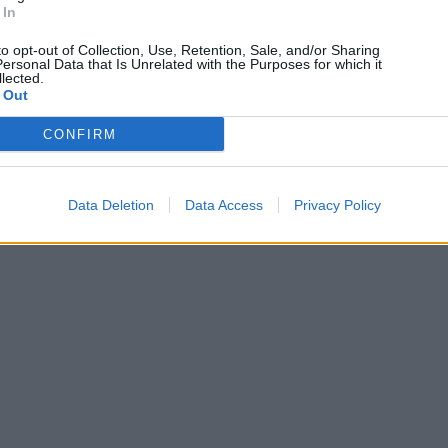
 In
to opt-out of Collection, Use, Retention, Sale, and/or Sharing
ersonal Data that Is Unrelated with the Purposes for which it
lected.
 Out
CONFIRM
Data Deletion
Data Access
Privacy Policy