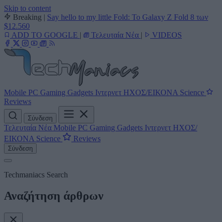
Skip to content
Breaking
|
Say hello to my little Fold: Το Galaxy Z Fold 8 των
$12.560
ADD TO GOOGLE
|
Τελευταία Νέα
|
VIDEOS
Mobile
PC
Gaming
Gadgets
Ιντερνετ
ΗΧΟΣ/ΕΙΚΟΝΑ
Science
Reviews
Σύνδεση
Τελευταία Νέα
Mobile
PC
Gaming
Gadgets
Ιντερνετ
ΗΧΟΣ/
ΕΙΚΟΝΑ
Science
Reviews
Σύνδεση
Techmaniacs Search
Αναζήτηση άρθρων