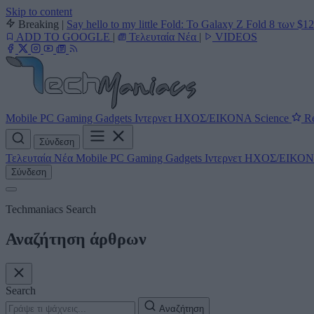
Skip to content
Breaking
|
Say hello to my little Fold: Το Galaxy Z Fold 8 των $1
ADD TO GOOGLE
|
Τελευταία Νέα
|
VIDEOS
Mobile
PC
Gaming
Gadgets
Ιντερνετ
ΗΧΟΣ/ΕΙΚΟΝΑ
Science
Re
Σύνδεση
Τελευταία Νέα
Mobile
PC
Gaming
Gadgets
Ιντερνετ
ΗΧΟΣ/ΕΙΚΟ
Σύνδεση
Techmaniacs Search
Αναζήτηση άρθρων
Search
Αναζήτηση