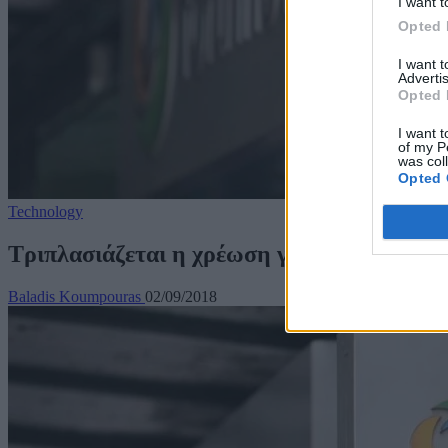
I want t
Opted 
I want 
Advertis
Opted 
I want t
of my P
was col
Opted 
Technology
Τριπλασιάζεται η χρέωση για εξερχόμενες 
Baladis Koumpouras
02/09/2018