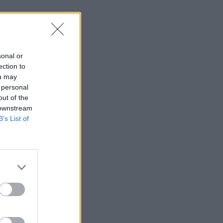
sonal or
ection to
ou may
 personal
out of the
 downstream
B’s List of