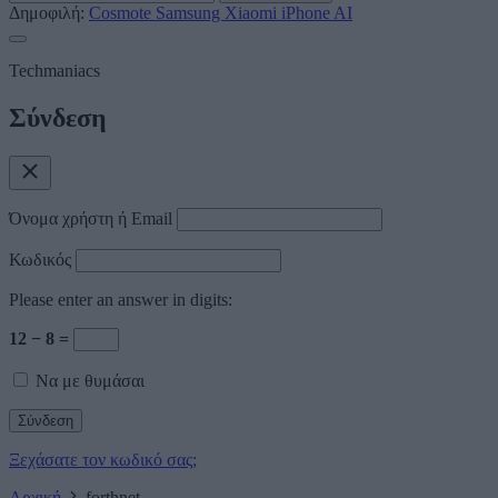
Δημοφιλή:
Cosmote
Samsung
Xiaomi
iPhone
AI
Techmaniacs
Σύνδεση
Όνομα χρήστη ή Email
Κωδικός
Please enter an answer in digits:
12 − 8 =
Να με θυμάσαι
Ξεχάσατε τον κωδικό σας;
Αρχική
forthnet