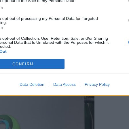
o opt-out of the Sale of my Personal Data.
In
to opt-out of processing my Personal Data for Targeted
ing.
In
o opt-out of Collection, Use, Retention, Sale, and/or Sharing
ersonal Data that Is Unrelated with the Purposes for which it
lected.
Out
CONFIRM
κλήσεις προς εθνικά σταθερά στη Forthnet
Data Deletion
Data Access
Privacy Policy