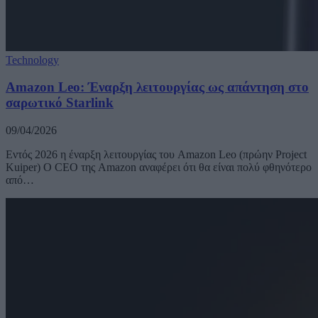
Technology
Amazon Leo: Έναρξη λειτουργίας ως απάντηση στο
σαρωτικό Starlink
09/04/2026
Εντός 2026 η έναρξη λειτουργίας του Amazon Leo (πρώην Project
Kuiper) Ο CEO της Amazon αναφέρει ότι θα είναι πολύ φθηνότερο
από…