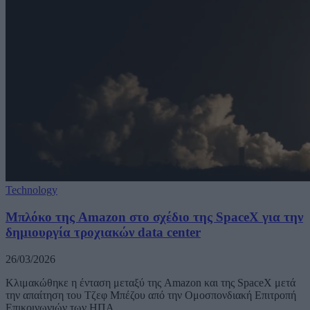
Technology
Μπλόκο της Amazon στο σχέδιο της SpaceX για την
δημιουργία τροχιακών data center
26/03/2026
Κλιμακώθηκε η ένταση μεταξύ της Amazon και της SpaceX μετά
την απαίτηση του Τζεφ Μπέζου από την Ομοσπονδιακή Επιτροπή
Επικοινωνιών των ΗΠΑ…