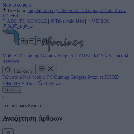
Skip to content
Breaking
|
Say hello to my little Fold: Το Galaxy Z Fold 8 των
$12.560
ADD TO GOOGLE
|
Τελευταία Νέα
|
VIDEOS
Mobile
PC
Gaming
Gadgets
Ιντερνετ
ΗΧΟΣ/ΕΙΚΟΝΑ
Science
Reviews
Σύνδεση
Τελευταία Νέα
Mobile
PC
Gaming
Gadgets
Ιντερνετ
ΗΧΟΣ/
ΕΙΚΟΝΑ
Science
Reviews
Σύνδεση
Techmaniacs Search
Αναζήτηση άρθρων