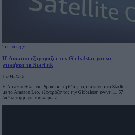
Technology
Η Amazon εξαγοράζει την Globalstar για να
χτυπήσει το Starlink
15/04/2026
H Amazon θέλει να εδραιώσει τη θέση της απέναντι στα Starlink
με το Amazon Leo, εξαγοράζοντας την Globalstar, έναντι 11.57
δισεκατομμυρίων δολαρίων,…