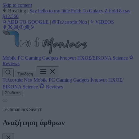
Skip to content
Breaking
|
Say hello to my little Fold: Το Galaxy Z Fold 8 των
$12.560
ADD TO GOOGLE
|
Τελευταία Νέα
|
VIDEOS
Mobile
PC
Gaming
Gadgets
Ιντερνετ
ΗΧΟΣ/ΕΙΚΟΝΑ
Science
Reviews
Σύνδεση
Τελευταία Νέα
Mobile
PC
Gaming
Gadgets
Ιντερνετ
ΗΧΟΣ/
ΕΙΚΟΝΑ
Science
Reviews
Σύνδεση
Techmaniacs Search
Αναζήτηση άρθρων