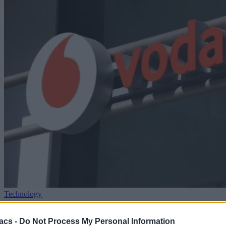
Technology
Η Vodafone αλλάζει τη χρέωση στις διεθνείς κλήσεις
acs -
Do Not Process My Personal Information
– Δωρεάν κατάργηση συμβολαίου