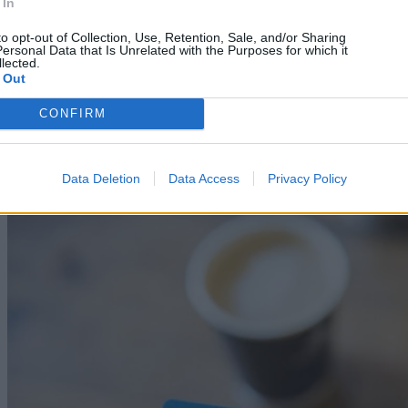
 In
to opt-out of Collection, Use, Retention, Sale, and/or Sharing
ersonal Data that Is Unrelated with the Purposes for which it
lected.
 Out
Technology
Άμεση αντικατάσταση της παλαιάς ταυτότητας για
CONFIRM
αυτούς τους πολίτες
07/08/2026
Data Deletion
Data Access
Privacy Policy