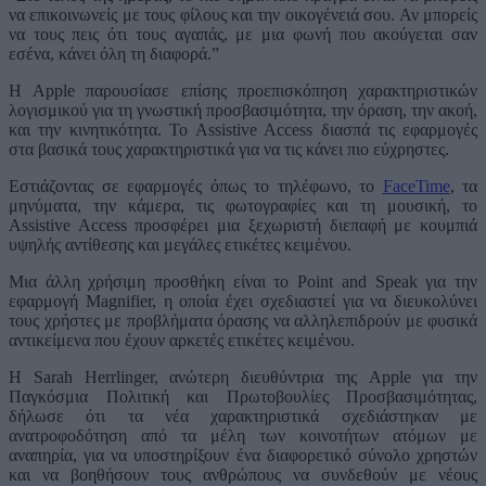
να επικοινωνείς με τους φίλους και την οικογένειά σου. Αν μπορείς
να τους πεις ότι τους αγαπάς, με μια φωνή που ακούγεται σαν
εσένα, κάνει όλη τη διαφορά.”
Η Apple παρουσίασε επίσης προεπισκόπηση χαρακτηριστικών
λογισμικού για τη γνωστική προσβασιμότητα, την όραση, την ακοή,
και την κινητικότητα. Το Assistive Access διασπά τις εφαρμογές
στα βασικά τους χαρακτηριστικά για να τις κάνει πιο εύχρηστες.
Εστιάζοντας σε εφαρμογές όπως το τηλέφωνο, το
FaceTime
, τα
μηνύματα, την κάμερα, τις φωτογραφίες και τη μουσική, το
Assistive Access προσφέρει μια ξεχωριστή διεπαφή με κουμπιά
υψηλής αντίθεσης και μεγάλες ετικέτες κειμένου.
Μια άλλη χρήσιμη προσθήκη είναι το Point and Speak για την
εφαρμογή Magnifier, η οποία έχει σχεδιαστεί για να διευκολύνει
τους χρήστες με προβλήματα όρασης να αλληλεπιδρούν με φυσικά
αντικείμενα που έχουν αρκετές ετικέτες κειμένου.
Η Sarah Herrlinger, ανώτερη διευθύντρια της Apple για την
Παγκόσμια Πολιτική και Πρωτοβουλίες Προσβασιμότητας,
δήλωσε ότι τα νέα χαρακτηριστικά σχεδιάστηκαν με
ανατροφοδότηση από τα μέλη των κοινοτήτων ατόμων με
αναπηρία, για να υποστηρίξουν ένα διαφορετικό σύνολο χρηστών
και να βοηθήσουν τους ανθρώπους να συνδεθούν με νέους