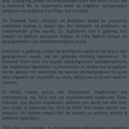
Mac, ο χρήστης μπορεί να πληκτρολογεί αυτό που θέλει να πει και
η συσκευή θα το εκφωνήσει κατά τη διάρκεια τηλεφωνικών
κλήσεων και κλήσεων FaceTime, και τα λοιπά.
Το Personal Voice στοχεύει να βοηθήσει άτομα με μειωμένη
ικανότητα ομιλίας ή άτομα που δεν μπορούν να μιλήσουν, να
επικοινωνούν μέσω φωνής. Σε περίπτωση που ο χρήστης δεν
μπορεί να παρέχει φωνητικό δείγμα, το Live Speech μπορεί να
χρησιμοποιήσει μία προεγκατεστημένη φωνή.
Επιπλέον, ο χρήστης μπορεί να αποθηκεύει φράσεις και λέξεις που
χρησιμοποιεί συχνά, για πιο γρήγορη σύνταξη προτάσεων. Το
Personal Voice είναι ένα ισχυρό χαρακτηριστικό προσβασιμότητας
και παράλληλα προσφέρει τη δυνατότητα σε άτομα που γνωρίζουν
ότι θα χάσουν την ικανότητα της ομιλίας να διατηρήσουν τη φωνή
τους ψηφιακά και να μιλούν με αυτή, ακόμη και μετά από αυτό το
γεγονός.
Ο Philip Green, μέλος του διοικητικού συμβουλίου και
υποστηρικτής της ALS στη μη κερδοσκοπική οργάνωση Team
Gleason, έχει βιώσει σημαντικές αλλαγές στη φωνή του από τότε
που έλαβε τη διάγνωση της ALS το 2018. Ένα άτομο λοιπόν που
γνωρίζει ότι κάποια στιγμή δεν θα μπορεί να μιλήσει σωστά ή
καθόλου σχολιάζει:
“Στο τέλος της ημέρας, το πιο σημαντικό πράγμα είναι να μπορείς