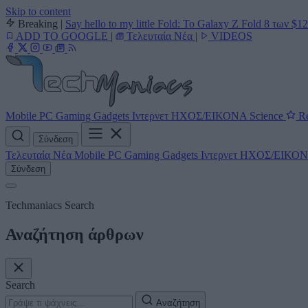
Skip to content
Breaking
|
Say hello to my little Fold: Το Galaxy Z Fold 8 των $1
ADD TO GOOGLE
|
Τελευταία Νέα
|
VIDEOS
Mobile
PC
Gaming
Gadgets
Ιντερνετ
ΗΧΟΣ/ΕΙΚΟΝΑ
Science
Re
Σύνδεση
Τελευταία Νέα
Mobile
PC
Gaming
Gadgets
Ιντερνετ
ΗΧΟΣ/ΕΙΚΟ
Σύνδεση
Techmaniacs Search
Αναζήτηση άρθρων
Search
Αναζήτηση