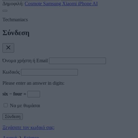
Δημοφιλή:
Cosmote
Samsung
Xiaomi
iPhone
AI
Techmaniacs
Σύνδεση
Όνομα χρήστη ή Email
Κωδικός
Please enter an answer in digits:
six − four =
Να με θυμάσαι
Ξεχάσατε τον κωδικό σας;
Αρχική
Science