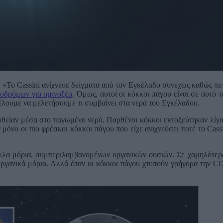
: «Το Cassini ανίχνευε δείγματα από τον Εγκέλαδο συνεχώς καθώς π
οδρόμων για αμινοξέα
. Όμως, αυτοί οι κόκκοι πάγου είναι σε αυτό 
έλουμε να μελετήσουμε τι συμβαίνει στα νερά του Εγκέλαδου.
τευθείαν μέσα στο παγωμένο νερό. Παρθένοι κόκκοι εκτοξεύτηκαν λίγ
μόνο οι πιο φρέσκοι κόκκοι πάγου που είχε ανιχνεύσει ποτέ το Cassin
λλα μόρια, συμπεριλαμβανομένων οργανικών ουσιών. Σε χαμηλότερε
ργανικά μόρια. Αλλά όταν οι κόκκοι πάγου χτυπούν γρήγορα την CD