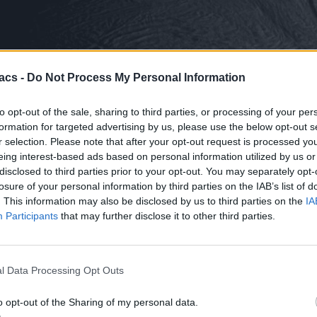
acs -
Do Not Process My Personal Information
ο Cassini βούτηξε στην ατμόσφαιρα του Κρόνου, στις 15 Σεπτεμβρίου 
ύρω του. Ακόμα και σήμερα οι επιστήμονες δεν έχουν καταφέρει να 
to opt-out of the sale, sharing to third parties, or processing of your per
αι πολύπλοκα οργανικά μόρια στον Εγκέλαδο, το φεγγάρι του Κρόν
formation for targeted advertising by us, please use the below opt-out s
οιες από αυτές να αποτελούν μέρος αλυσίδων που οδηγούν σε ακόμα 
r selection. Please note that after your opt-out request is processed y
eing interest-based ads based on personal information utilized by us or
ενισχύει την ανάγκη για μια ειδική αποστολή της ESA, που θα μπει 
disclosed to third parties prior to your opt-out. You may separately opt-
γκέλαδος είχε κρυμμένο έναν ωκεανό. Βρήκε πίδακες νερού να ξεπετ
losure of your personal information by third parties on the IAB’s list of
μέγεθος μικρότερο από κόκκους άμμου. Αυτά τα μικροσκοπικά παγάκ
. This information may also be disclosed by us to third parties on the
IA
Participants
that may further disclose it to other third parties.
l Data Processing Opt Outs
o opt-out of the Sharing of my personal data.