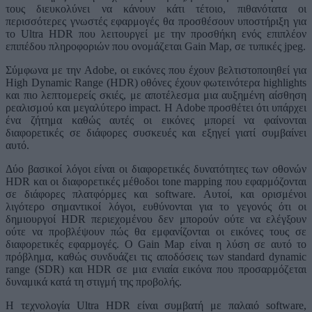
τους διευκολύνει να κάνουν κάτι τέτοιο, πιθανότατα οι
περισσότερες γνωστές εφαρμογές θα προσθέσουν υποστήριξη για
το Ultra HDR που λειτουργεί με την προσθήκη ενός επιπλέον
επιπέδου πληροφοριών που ονομάζεται Gain Map, σε τυπικές jpeg.
Σύμφωνα με την Adobe, οι εικόνες που έχουν βελτιστοποιηθεί για
High Dynamic Range (HDR) οθόνες έχουν φωτεινότερα highlights
και πιο λεπτομερείς σκιές, με αποτέλεσμα μια αυξημένη αίσθηση
ρεαλισμού και μεγαλύτερο impact. Η Adobe προσθέτει ότι υπάρχει
ένα ζήτημα καθώς αυτές οι εικόνες μπορεί να φαίνονται
διαφορετικές σε διάφορες συσκευές και εξηγεί γιατί συμβαίνει
αυτό.
Δύο βασικοί λόγοι είναι οι διαφορετικές δυνατότητες των οθονών
HDR και οι διαφορετικές μέθοδοι tone mapping που εφαρμόζονται
σε διάφορες πλατφόρμες και software. Αυτοί, και ορισμένοι
λιγότερο σημαντικοί λόγοι, ευθύνονται για το γεγονός ότι οι
δημιουργοί HDR περιεχομένου δεν μπορούν ούτε να ελέγξουν
ούτε να προβλέψουν πώς θα εμφανίζονται οι εικόνες τους σε
διαφορετικές εφαρμογές. Ο Gain Map είναι η λύση σε αυτό το
πρόβλημα, καθώς συνδυάζει τις αποδόσεις των standard dynamic
range (SDR) και HDR σε μια ενιαία εικόνα που προσαρμόζεται
δυναμικά κατά τη στιγμή της προβολής.
Η τεχνολογία Ultra HDR είναι συμβατή με παλαιό software,