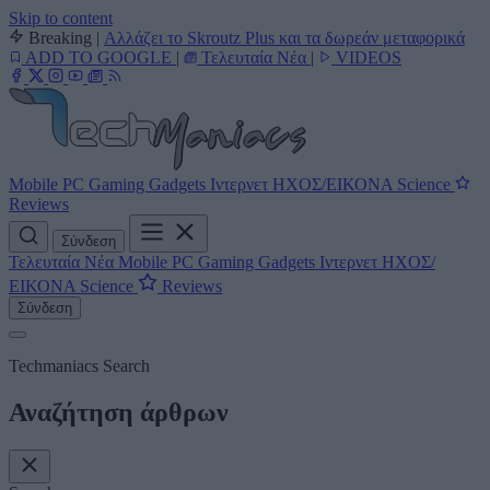
Skip to content
Breaking
|
Αλλάζει το Skroutz Plus και τα δωρεάν μεταφορικά
ADD TO GOOGLE
|
Τελευταία Νέα
|
VIDEOS
Mobile
PC
Gaming
Gadgets
Ιντερνετ
ΗΧΟΣ/ΕΙΚΟΝΑ
Science
Reviews
Σύνδεση
Τελευταία Νέα
Mobile
PC
Gaming
Gadgets
Ιντερνετ
ΗΧΟΣ/
ΕΙΚΟΝΑ
Science
Reviews
Σύνδεση
Techmaniacs Search
Αναζήτηση άρθρων