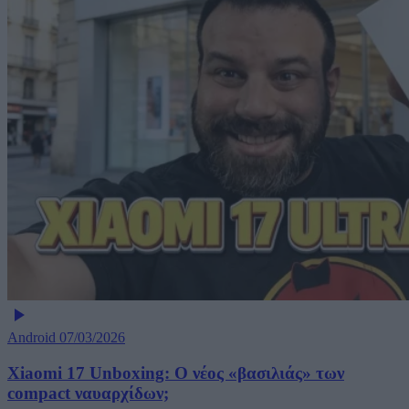
Android
07/03/2026
Xiaomi 17 Unboxing: Ο νέος «βασιλιάς» των
compact ναυαρχίδων;