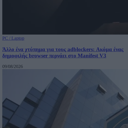
PC / Laptop
Άλλο ένα χτύπημα για τους adblockers: Ακόμα ένας
δημοφιλής browser περνάει στο Manifest V3
09/08/2026