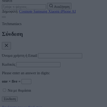
Search
Αναζήτηση
Δημοφιλή:
Cosmote
Samsung
Xiaomi
iPhone
AI
Techmaniacs
Σύνδεση
Όνομα χρήστη ή Email
Κωδικός
Please enter an answer in digits:
one × five =
Να με θυμάσαι