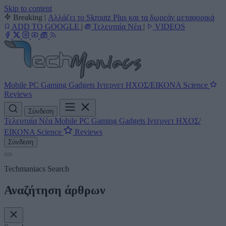
Skip to content
Breaking
|
Αλλάζει το Skroutz Plus και τα δωρεάν μεταφορικά
ADD TO GOOGLE
|
Τελευταία Νέα
|
VIDEOS
Mobile
PC
Gaming
Gadgets
Ιντερνετ
ΗΧΟΣ/ΕΙΚΟΝΑ
Science
Reviews
Σύνδεση
Τελευταία Νέα
Mobile
PC
Gaming
Gadgets
Ιντερνετ
ΗΧΟΣ/
ΕΙΚΟΝΑ
Science
Reviews
Σύνδεση
Techmaniacs Search
Αναζήτηση άρθρων