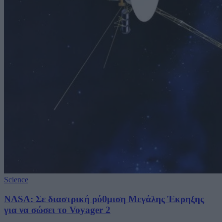
Science
NASA: Σε διαστρική ρύθμιση Μεγάλης Έκρηξης
για να σώσει το Voyager 2