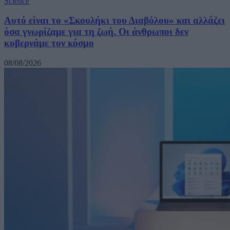
Science
Αυτό είναι το «Σκουλήκι του Διαβόλου» και αλλάζει
όσα γνωρίζαμε για τη ζωή. Οι άνθρωποι δεν
κυβερνάμε τον κόσμο
08/08/2026