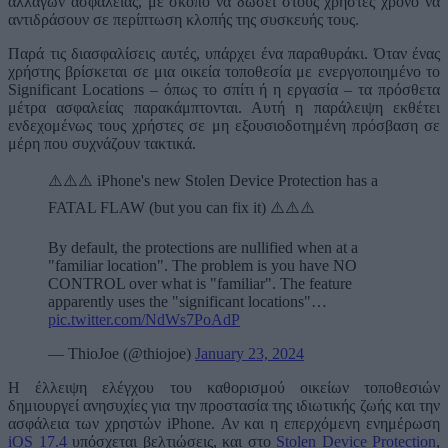
αλλαγών ασφαλείας, με σκοπό να δώσει στους χρήστες χρόνο να
αντιδράσουν σε περίπτωση κλοπής της συσκευής τους.
Παρά τις διασφαλίσεις αυτές, υπάρχει ένα παραθυράκι. Όταν ένας
χρήστης βρίσκεται σε μια οικεία τοποθεσία με ενεργοποιημένο το
Significant Locations – όπως το σπίτι ή η εργασία – τα πρόσθετα
μέτρα ασφαλείας παρακάμπτονται. Αυτή η παράλειψη εκθέτει
ενδεχομένως τους χρήστες σε μη εξουσιοδοτημένη πρόσβαση σε
μέρη που συχνάζουν τακτικά.
⚠️⚠️⚠️ iPhone's new Stolen Device Protection has a
FATAL FLAW (but you can fix it) ⚠️⚠️⚠️
By default, the protections are nullified when at a
"familiar location". The problem is you have NO
CONTROL over what is "familiar". The feature
apparently uses the "significant locations"…
pic.twitter.com/NdWs7PoAdP
— ThioJoe (@thiojoe)
January 23, 2024
Η έλλειψη ελέγχου του καθορισμού οικείων τοποθεσιών
δημιουργεί ανησυχίες για την προστασία της ιδιωτικής ζωής και την
ασφάλεια των χρηστών iPhone. Αν και η επερχόμενη ενημέρωση
iOS 17.4
υπόσχεται βελτιώσεις, και στο
Stolen Device Protection
,