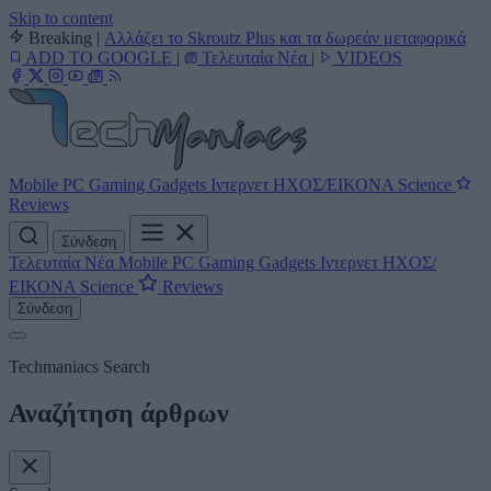
Skip to content
Breaking
|
Αλλάζει το Skroutz Plus και τα δωρεάν μεταφορικά
ADD TO GOOGLE
|
Τελευταία Νέα
|
VIDEOS
Mobile
PC
Gaming
Gadgets
Ιντερνετ
ΗΧΟΣ/ΕΙΚΟΝΑ
Science
Reviews
Σύνδεση
Τελευταία Νέα
Mobile
PC
Gaming
Gadgets
Ιντερνετ
ΗΧΟΣ/
ΕΙΚΟΝΑ
Science
Reviews
Σύνδεση
Techmaniacs Search
Αναζήτηση άρθρων