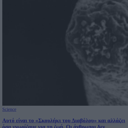
Science
Αυτό είναι το «Σκουλήκι του Διαβόλου» και αλλάζει
όσα γνωρίζαμε για τη ζωή. Οι άνθρωποι δεν