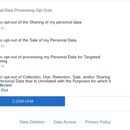
al Data Processing Opt Outs
PC / Laptop
to opt-out of the Sharing of my personal data.
 In
Τα Windows 11 δεν συστήνουν πλέον 32GB, αλλά η
Microsoft δεν πείθει
to opt-out of the Sale of my Personal Data.
 In
08/08/2026
to opt-out of processing my Personal Data for Targeted
sing.
 In
to opt-out of Collection, Use, Retention, Sale, and/or Sharing
ersonal Data that Is Unrelated with the Purposes for which it
lected.
 Out
CONFIRM
Data Deletion
Data Access
Privacy Policy