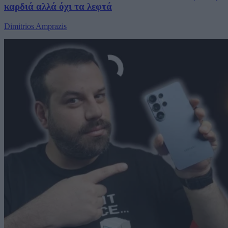
καρδιά αλλά όχι τα λεφτά
Dimitrios Amprazis