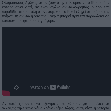
Ολυμπιακούς Αγώνες να παίζουν στην τηλεόραση. Το iPhone δεν
καταλαβαίνει γιατί, σε έναν αγώνα σκυταλοδρομίας, ο δρομέας
παραδίδει τη σκυτάλη στον επόμενο. Το Pixel εξηγεί ότι ο δρομέας
παίρνει τη σκυτάλη όσο πιο μακριά μπορεί πριν την παραδώσει σε
κάποιον πιο φρέσκο και γρήγορο.
Αν ποτέ χρειαστεί να εξηγήσεις σε κάποιον γιατί πρέπει να
αλλάζεις τηλέφωνο κάθε χρόνο (λέμε τώρα), αυτή είναι η ιστορία