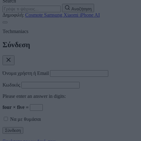
Search
Αναζήτηση
Δημοφιλή:
Cosmote
Samsung
Xiaomi
iPhone
AI
Techmaniacs
Σύνδεση
Όνομα χρήστη ή Email
Κωδικός
Please enter an answer in digits:
four × five =
Να με θυμάσαι