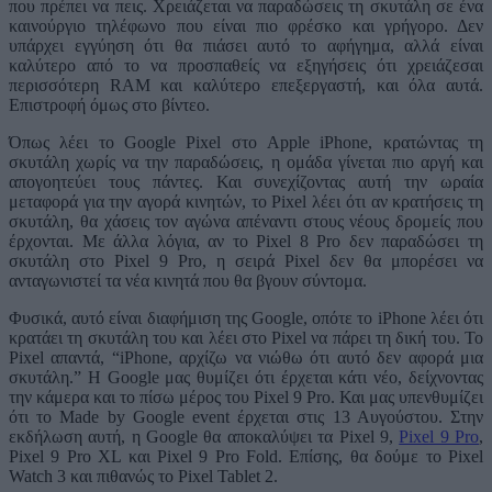
που πρέπει να πεις. Χρειάζεται να παραδώσεις τη σκυτάλη σε ένα
καινούργιο τηλέφωνο που είναι πιο φρέσκο και γρήγορο. Δεν
υπάρχει εγγύηση ότι θα πιάσει αυτό το αφήγημα, αλλά είναι
καλύτερο από το να προσπαθείς να εξηγήσεις ότι χρειάζεσαι
περισσότερη RAM και καλύτερο επεξεργαστή, και όλα αυτά.
Επιστροφή όμως στο βίντεο.
Όπως λέει το Google Pixel στο Apple iPhone, κρατώντας τη
σκυτάλη χωρίς να την παραδώσεις, η ομάδα γίνεται πιο αργή και
απογοητεύει τους πάντες. Και συνεχίζοντας αυτή την ωραία
μεταφορά για την αγορά κινητών, το Pixel λέει ότι αν κρατήσεις τη
σκυτάλη, θα χάσεις τον αγώνα απέναντι στους νέους δρομείς που
έρχονται. Με άλλα λόγια, αν το Pixel 8 Pro δεν παραδώσει τη
σκυτάλη στο Pixel 9 Pro, η σειρά Pixel δεν θα μπορέσει να
ανταγωνιστεί τα νέα κινητά που θα βγουν σύντομα.
Φυσικά, αυτό είναι διαφήμιση της Google, οπότε το iPhone λέει ότι
κρατάει τη σκυτάλη του και λέει στο Pixel να πάρει τη δική του. Το
Pixel απαντά, “iPhone, αρχίζω να νιώθω ότι αυτό δεν αφορά μια
σκυτάλη.” Η Google μας θυμίζει ότι έρχεται κάτι νέο, δείχνοντας
την κάμερα και το πίσω μέρος του Pixel 9 Pro. Και μας υπενθυμίζει
ότι το Made by Google event έρχεται στις 13 Αυγούστου. Στην
εκδήλωση αυτή, η Google θα αποκαλύψει τα Pixel 9,
Pixel 9 Pro
,
Pixel 9 Pro XL και Pixel 9 Pro Fold. Επίσης, θα δούμε το Pixel
Watch 3 και πιθανώς το Pixel Tablet 2.