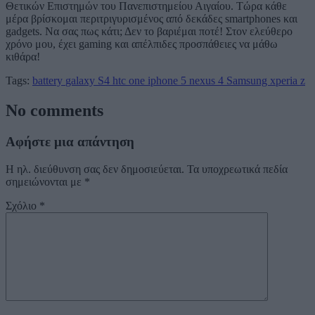
Θετικών Επιστημών του Πανεπιστημείου Αιγαίου. Τώρα κάθε
μέρα βρίσκομαι περιτριγυρισμένος από δεκάδες smartphones και
gadgets. Να σας πως κάτι; Δεν το βαριέμαι ποτέ! Στον ελεύθερο
χρόνο μου, έχει gaming και απέλπιδες προσπάθειες να μάθω
κιθάρα!
Tags:
battery
galaxy S4
htc one
iphone 5
nexus 4
Samsung
xperia z
No comments
Αφήστε μια απάντηση
Η ηλ. διεύθυνση σας δεν δημοσιεύεται.
Τα υποχρεωτικά πεδία
σημειώνονται με
*
Σχόλιο
*