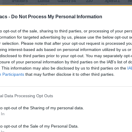
acs -
Do Not Process My Personal Information
to opt-out of the sale, sharing to third parties, or processing of your per
formation for targeted advertising by us, please use the below opt-out s
Οι μετρήσεις μίλησαν από μόνες τους, το
Galaxy S4
κατάφερε να
αντέξει 1051 λεπτά ομιλίας και 405 λεπτά χρήσης internet με μια
r selection. Please note that after your opt-out request is processed y
φόρτιση, με τα
Xperia Z
και
Nexus 4
να ακολουθούν. Τις
eing interest-based ads based on personal information utilized by us or
τελευταίες θέσεις κατέλαβαν τα
iPhone 5
και Nokia
Lumia 920
.
disclosed to third parties prior to your opt-out. You may separately opt-
losure of your personal information by third parties on the IAB’s list of
Παρ’ όλα αυτά στη κορυφή παραμένει το
Samsung Galaxy Note II
. This information may also be disclosed by us to third parties on the
IA
με την τεράστια οθόνη του, των 5.5 ιντσών, που κατάφερε να
φτάσει τα 1196 λεπτά ομιλίας και 429 λεπτά χρήσης internet!
Participants
that may further disclose it to other third parties.
Πηγή
Ακολουθήστε μας
al Data Processing Opt Outs
to opt-out of the Sharing of my personal data.
Ακολουθήστε το Techmaniacs.gr στο Google News για να
 In
διαβάζετε πρώτοι όλα τα τεχνολογικά νέα, ή προσθέστε μας στον
RSS feed reader και στα social media σας.
to opt-out of the Sale of my Personal Data.