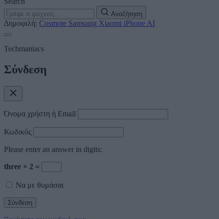
Search
Αναζήτηση
Δημοφιλή:
Cosmote
Samsung
Xiaomi
iPhone
AI
Techmaniacs
Σύνδεση
Όνομα χρήστη ή Email
Κωδικός
Please enter an answer in digits:
three × 2 =
Να με θυμάσαι