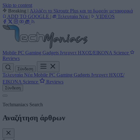
Skip to content
Breaking
|
Αλλάζει το Skroutz Plus και τα δωρεάν μεταφορικά
ADD TO GOOGLE
|
Τελευταία Νέα
|
VIDEOS
Mobile
PC
Gaming
Gadgets
Ιντερνετ
ΗΧΟΣ/ΕΙΚΟΝΑ
Science
Reviews
Σύνδεση
Τελευταία Νέα
Mobile
PC
Gaming
Gadgets
Ιντερνετ
ΗΧΟΣ/
ΕΙΚΟΝΑ
Science
Reviews
Σύνδεση
Techmaniacs Search
Αναζήτηση άρθρων