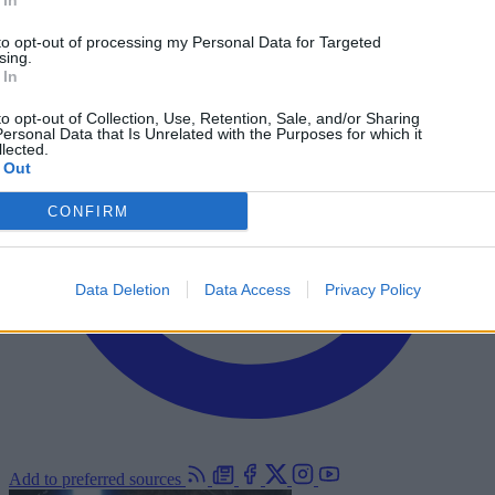
 In
to opt-out of processing my Personal Data for Targeted
sing.
 In
to opt-out of Collection, Use, Retention, Sale, and/or Sharing
ersonal Data that Is Unrelated with the Purposes for which it
lected.
 Out
CONFIRM
Data Deletion
Data Access
Privacy Policy
Add to preferred sources