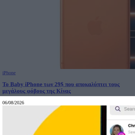
iPhone
Το Baby iPhone των 29$ που αποκαλύπτει τους
μεγάλους φόβους της Κίνας
06/08/2026