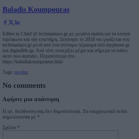
Baladis Koumpouras
Editor in Chief @ techmaniacs.gr με μεγάλη αγάπη για τα κινητά
τηλέφωνα και την επιστήμη. Ξεκίνησε το 2018 να εργάζεται στο
techmaniacs.gr μετά από ένα σύντομο πέρασμα από myphone.gr
και digitallife.gr. Από τότε συνεχίζει μέχρι και σήμερα να κάνει
αυτό που αγαπάει. Περισσότερα στο
https://baladiskoumpouras.link/
Tags:
revolut
No comments
Αφήστε μια απάντηση
Η ηλ. διεύθυνση σας δεν δημοσιεύεται.
Τα υποχρεωτικά πεδία
σημειώνονται με
*
Σχόλιο
*