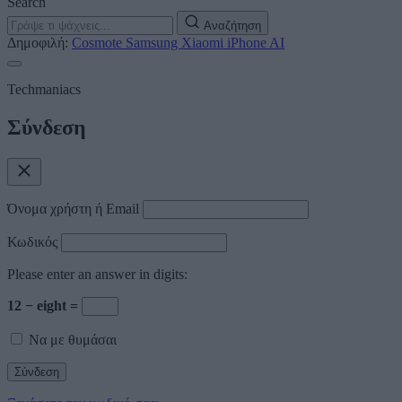
Search
Αναζήτηση
Δημοφιλή:
Cosmote
Samsung
Xiaomi
iPhone
AI
Techmaniacs
Σύνδεση
Όνομα χρήστη ή Email
Κωδικός
Please enter an answer in digits:
12 − eight =
Να με θυμάσαι