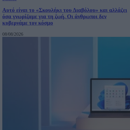
Αυτό είναι το «Σκουλήκι του Διαβόλου» και αλλάζει
όσα γνωρίζαμε για τη ζωή. Οι άνθρωποι δεν
κυβερνάμε τον κόσμο
08/08/2026