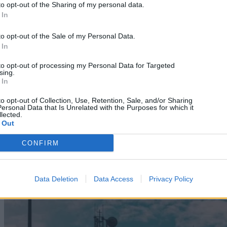
to opt-out of the Sharing of my personal data.
 In
to opt-out of the Sale of my Personal Data.
 In
to opt-out of processing my Personal Data for Targeted
sing.
 In
to opt-out of Collection, Use, Retention, Sale, and/or Sharing
ersonal Data that Is Unrelated with the Purposes for which it
lected.
 Out
Technology
Αλλάζει το Skroutz Plus και τα δωρεάν μεταφορικά
CONFIRM
08/08/2026
Data Deletion
Data Access
Privacy Policy