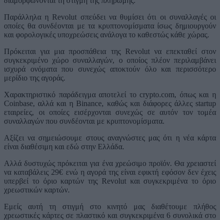
διαμορφώνονται τη στιγμή της πληρωμής.
Παράλληλα η Revolut σπεύδει να θυμίσει ότι οι συναλλαγές οι
οποίες θα συνδέονται με τα κρυπτονομίσματα ίσως δημιουργούν
και φορολογικές υποχρεώσεις ανάλογα το καθεστώς κάθε χώρας.
Πρόκειται για μια προσπάθεια της Revolut να επεκταθεί στον
συγκεκριμένο χώρο συναλλαγών, ο οποίος πλέον περιλαμβάνει
ισχυρά ονόματα που συνεχώς αποκτούν όλο και περισσότερο
μερίδιο της αγοράς.
Χαρακτηριστικό παράδειγμα αποτελεί το crypto.com, όπως και η
Coinbase, αλλά και η Binance, καθώς και διάφορες άλλες startup
εταιρείες, οι οποίες εισέρχονται συνεχώς σε αυτόν τον τομέα
συναλλαγών που συνδέονται με κρυπτονομίσματα.
Αξίζει να σημειώσουμε στους αναγνώστες μας ότι η νέα κάρτα
είναι διαθέσιμη και εδώ στην Ελλάδα.
Αλλά δυστυχώς πρόκειται για ένα χρεώσιμο προϊόν. Θα χρειαστεί
να καταβάλεις 29€ ενώ η αγορά της είναι εφικτή εφόσον δεν έχεις
υπερβεί το όριο καρτών της Revolut και συγκεκριμένα το όριο
χρεωστικών καρτών.
Εμείς αυτή τη στιγμή στο κινητό μας διαθέτουμε πλήθος
χρεωστικές κάρτες σε πλαστικό και συγκεκριμένα 6 συνολικά στο