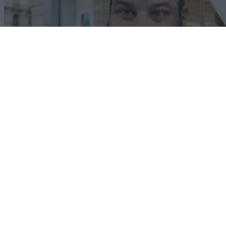
Android
07/03/2026
Xiaomi 17 Unboxing: Ο νέος «βασιλιάς» των
compact ναυαρχίδων;
Dimitrios Amprazis