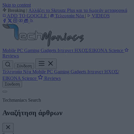
Skip to content
Breaking
|
Αλλάζει το Skroutz Plus και τα δωρεάν μεταφορικά
ADD TO GOOGLE
|
Τελευταία Νέα
|
VIDEOS
Mobile
PC
Gaming
Gadgets
Ιντερνετ
ΗΧΟΣ/ΕΙΚΟΝΑ
Science
Reviews
Σύνδεση
Τελευταία Νέα
Mobile
PC
Gaming
Gadgets
Ιντερνετ
ΗΧΟΣ/
ΕΙΚΟΝΑ
Science
Reviews
Σύνδεση
Techmaniacs Search
Αναζήτηση άρθρων