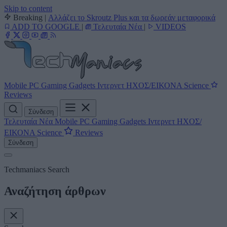
Skip to content
Breaking
|
Αλλάζει το Skroutz Plus και τα δωρεάν μεταφορικά
ADD TO GOOGLE
|
Τελευταία Νέα
|
VIDEOS
Mobile
PC
Gaming
Gadgets
Ιντερνετ
ΗΧΟΣ/ΕΙΚΟΝΑ
Science
Reviews
Σύνδεση
Τελευταία Νέα
Mobile
PC
Gaming
Gadgets
Ιντερνετ
ΗΧΟΣ/
ΕΙΚΟΝΑ
Science
Reviews
Σύνδεση
Techmaniacs Search
Αναζήτηση άρθρων