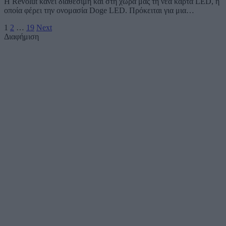
H Revolut κάνει διαθέσιμη και στη χώρα μας τη νέα κάρτα LED, η
οποία φέρει την ονομασία Doge LED. Πρόκειται για μια…
1
2
…
19
Next
Διαφήμιση