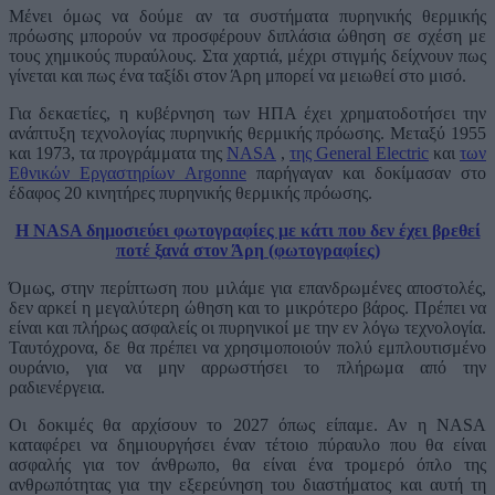
Μένει όμως να δούμε αν τα συστήματα πυρηνικής θερμικής
πρόωσης μπορούν να προσφέρουν διπλάσια ώθηση σε σχέση με
τους χημικούς πυραύλους. Στα χαρτιά, μέχρι στιγμής δείχνουν πως
γίνεται και πως ένα ταξίδι στον Άρη μπορεί να μειωθεί στο μισό.
Για δεκαετίες, η κυβέρνηση των ΗΠΑ έχει χρηματοδοτήσει την
ανάπτυξη τεχνολογίας πυρηνικής θερμικής πρόωσης. Μεταξύ 1955
και 1973, τα προγράμματα της
NASA
,
της General Electric
και
των
Εθνικών Εργαστηρίων Argonne
παρήγαγαν και δοκίμασαν στο
έδαφος 20 κινητήρες πυρηνικής θερμικής πρόωσης.
Η NASA δημοσιεύει φωτογραφίες με κάτι που δεν έχει βρεθεί
ποτέ ξανά στον Άρη (φωτογραφίες)
Όμως, στην περίπτωση που μιλάμε για επανδρωμένες αποστολές,
δεν αρκεί η μεγαλύτερη ώθηση και το μικρότερο βάρος. Πρέπει να
είναι και πλήρως ασφαλείς οι πυρηνικοί με την εν λόγω τεχνολογία.
Ταυτόχρονα, δε θα πρέπει να χρησιμοποιούν πολύ εμπλουτισμένο
ουράνιο, για να μην αρρωστήσει το πλήρωμα από την
ραδιενέργεια.
Οι δοκιμές θα αρχίσουν το 2027 όπως είπαμε. Αν η NASA
καταφέρει να δημιουργήσει έναν τέτοιο πύραυλο που θα είναι
ασφαλής για τον άνθρωπο, θα είναι ένα τρομερό όπλο της
ανθρωπότητας για την εξερεύνηση του διαστήματος και αυτή τη