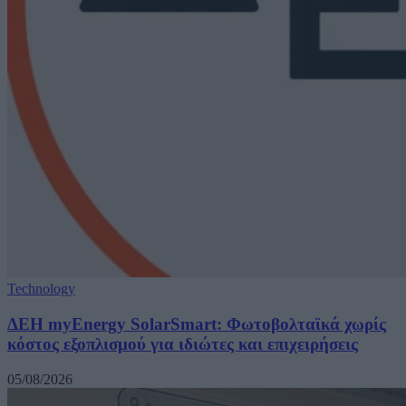
Technology
ΔΕΗ myEnergy SolarSmart: Φωτοβολταϊκά χωρίς
κόστος εξοπλισμού για ιδιώτες και επιχειρήσεις
05/08/2026