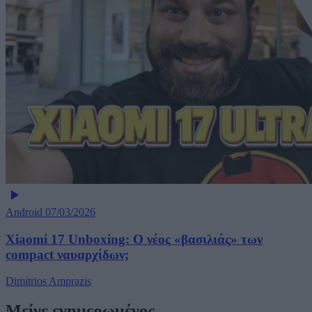
Android
07/03/2026
Xiaomi 17 Unboxing: Ο νέος «βασιλιάς» των
compact ναυαρχίδων;
Dimitrios Amprazis
Μείνε ενημερωμένος