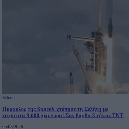
Science
Πύραυλος της SpaceX χτύπησε τη Σελήνη με
ταχύτητα 9.000 χλμ./ώρα! Σαν βόμβα 3 τόνων TNT
05/08/2026