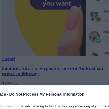
Android
Sunbird: Κάνει το ντεμπούτο του στο Android και
φέρνει το iMessage
05/08/2026
acs -
Do Not Process My Personal Information
to opt-out of the sale, sharing to third parties, or processing of your per