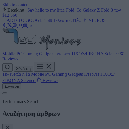
Skip to content
Breaking
|
Say hello to my little Fold: Το Galaxy Z Fold 8 των
$12.560
ADD TO GOOGLE
|
Τελευταία Νέα
|
VIDEOS
Mobile
PC
Gaming
Gadgets
Ιντερνετ
ΗΧΟΣ/ΕΙΚΟΝΑ
Science
Reviews
Σύνδεση
Τελευταία Νέα
Mobile
PC
Gaming
Gadgets
Ιντερνετ
ΗΧΟΣ/
ΕΙΚΟΝΑ
Science
Reviews
Σύνδεση
Techmaniacs Search
Αναζήτηση άρθρων