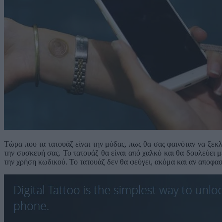
Τώρα που τα τατουάζ είναι την μόδας, πως θα σας φαινόταν να ξεκ
την συσκευή σας. Το τατουάζ θα είναι από χαλκό και θα δουλεύει 
την χρήση κωδικού. Το τατουάζ δεν θα φεύγει, ακόμα και αν αποφασ