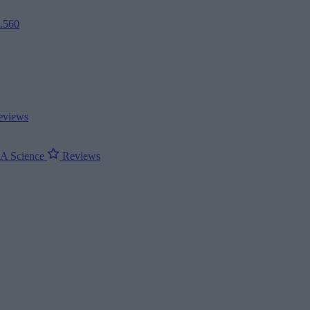
2.560
views
ΝΑ
Science
Reviews