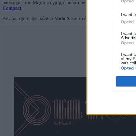
Opted 
υποστηρίζεται. Μέχρι στιγμής επικρατούν τα
HTC One M8
,
Leno
Compact
.
I want t
Αν πάλι έχετε βρεί κάποιο
Moto X
και το έχετε κάνει δικό σας, τα τ
Opted 
I want 
Advertis
Opted 
I want t
of my P
was col
Opted 