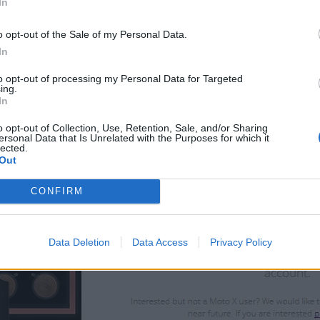
In
vo A369i
,
Nokia Lumia 630
,
Nokia Lumia 1320
,
Samsung Galaxy
o opt-out of the Sale of my Personal Data.
ατουάζ θα τα βρείτε
εδώ
.
In
to opt-out of processing my Personal Data for Targeted
ing.
In
o opt-out of Collection, Use, Retention, Sale, and/or Sharing
ersonal Data that Is Unrelated with the Purposes for which it
lected.
Out
CONFIRM
Data Deletion
Data Access
Privacy Policy