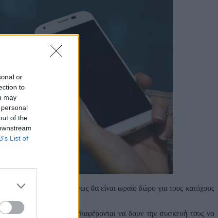
sonal or
ection to
ou may
 personal
out of the
 downstream
B’s List of
ην
Vivalnk
. Ομολογουμένως θα είναι ωραίο δώρο για τους κατόχους
στες να αναφέρουν αν ενδιαφέρονται να δουν την συσκευή τους να