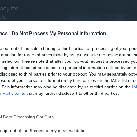
acs -
Do Not Process My Personal Information
to opt-out of the sale, sharing to third parties, or processing of your per
formation for targeted advertising by us, please use the below opt-out s
r selection. Please note that after your opt-out request is processed y
eing interest-based ads based on personal information utilized by us or
disclosed to third parties prior to your opt-out. You may separately opt-
losure of your personal information by third parties on the IAB’s list of
. This information may also be disclosed by us to third parties on the
IA
Participants
that may further disclose it to other third parties.
l Data Processing Opt Outs
 πακέτο τον 10 κοστίζει $9.99 και μπορείτε να το παραγγείλετε από τ
o opt-out of the Sharing of my personal data.
 προς το παρόν πάνω σε άλλες συσκευές, αλλά ζητάει από τους χρή