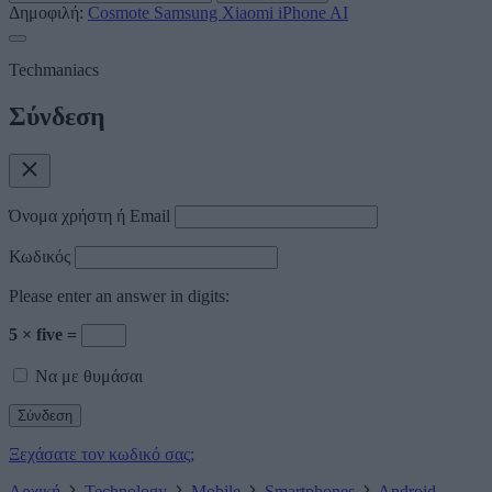
Δημοφιλή:
Cosmote
Samsung
Xiaomi
iPhone
AI
Techmaniacs
Σύνδεση
Όνομα χρήστη ή Email
Κωδικός
Please enter an answer in digits:
5 × five =
Να με θυμάσαι
Ξεχάσατε τον κωδικό σας;
Αρχική
Technology
Mobile
Smartphones
Android