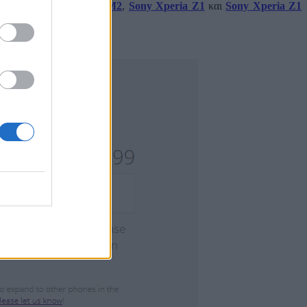
 Note 3
,
Sony Xperia M2
,
Sony Xperia Z1
και
Sony Xperia Z1