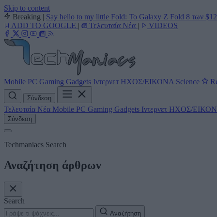
Skip to content
Breaking
|
Say hello to my little Fold: Το Galaxy Z Fold 8 των $1
ADD TO GOOGLE
|
Τελευταία Νέα
|
VIDEOS
Mobile
PC
Gaming
Gadgets
Ιντερνετ
ΗΧΟΣ/ΕΙΚΟΝΑ
Science
Re
Σύνδεση
Τελευταία Νέα
Mobile
PC
Gaming
Gadgets
Ιντερνετ
ΗΧΟΣ/ΕΙΚΟ
Σύνδεση
Techmaniacs Search
Αναζήτηση άρθρων
Search
Αναζήτηση