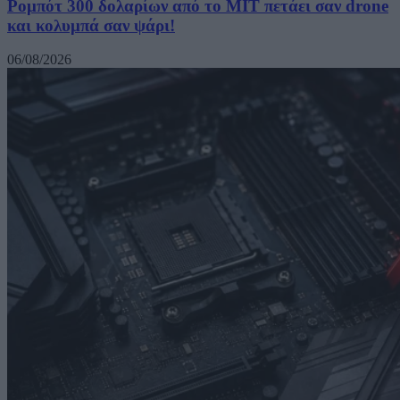
Ρομπότ 300 δολαρίων από το MIT πετάει σαν drone
και κολυμπά σαν ψάρι!
06/08/2026