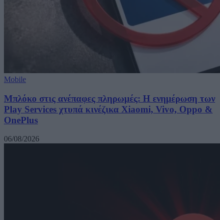
Mobile
Μπλόκο στις ανέπαφες πληρωμές: Η ενημέρωση των
Play Services χτυπά κινέζικα Xiaomi, Vivo, Oppo &
OnePlus
06/08/2026