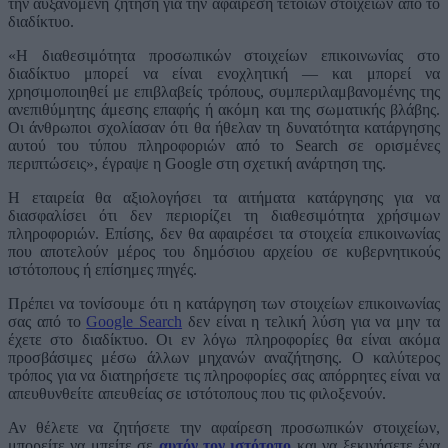
την αυξανόμενη ζήτηση για την αφαίρεση τέτοιων στοιχείων από το
διαδίκτυο.
«Η διαθεσιμότητα προσωπικών στοιχείων επικοινωνίας στο
διαδίκτυο μπορεί να είναι ενοχλητική — και μπορεί να
χρησιμοποιηθεί με επιβλαβείς τρόπους, συμπεριλαμβανομένης της
ανεπιθύμητης άμεσης επαφής ή ακόμη και της σωματικής βλάβης.
Οι άνθρωποι σχολίασαν ότι θα ήθελαν τη δυνατότητα κατάργησης
αυτού του τύπου πληροφοριών από το Search σε ορισμένες
περιπτώσεις», έγραψε η Google στη σχετική ανάρτηση της.
Η εταιρεία θα αξιολογήσει τα αιτήματα κατάργησης για να
διασφαλίσει ότι δεν περιορίζει τη διαθεσιμότητα χρήσιμων
πληροφοριών. Επίσης, δεν θα αφαιρέσει τα στοιχεία επικοινωνίας
που αποτελούν μέρος του δημόσιου αρχείου σε κυβερνητικούς
ιστότοπους ή επίσημες πηγές.
Πρέπει να τονίσουμε ότι η κατάργηση των στοιχείων επικοινωνίας
σας από το
Google Search
δεν είναι η τελική λύση για να μην τα
έχετε στο διαδίκτυο. Οι εν λόγω πληροφορίες θα είναι ακόμα
προσβάσιμες μέσω άλλων μηχανών αναζήτησης. Ο καλύτερος
τρόπος για να διατηρήσετε τις πληροφορίες σας απόρρητες είναι να
απευθυνθείτε απευθείας σε ιστότοπους που τις φιλοξενούν.
Αν θέλετε να ζητήσετε την αφαίρεση προσωπικών στοιχείων,
μπορείτε να μπείτε σε
αυτόν τον ιστότοπο
και να ξεκινήσετε ένα