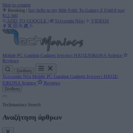
Skip to content
Breaking
|
Say hello to my little Fold: Το Galaxy Z Fold 8 των
$12.560
ADD TO GOOGLE
|
Τελευταία Νέα
|
VIDEOS
Mobile
PC
Gaming
Gadgets
Ιντερνετ
ΗΧΟΣ/ΕΙΚΟΝΑ
Science
Reviews
Σύνδεση
Τελευταία Νέα
Mobile
PC
Gaming
Gadgets
Ιντερνετ
ΗΧΟΣ/
ΕΙΚΟΝΑ
Science
Reviews
Σύνδεση
Techmaniacs Search
Αναζήτηση άρθρων