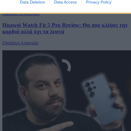
Data Deletion
Data Access
Privacy Policy
Gadgets
11/06/2026
Huawei Watch Fit 5 Pro Review: Θα σου κλέψει την
καρδιά αλλά όχι τα λεφτά
Dimitrios Amprazis