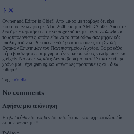
Owner and Editor in Chief! Από μικρό με τράβαγε ότι είχε
κουμπιά. Ξεκίνησα με Atari 2600 και μια AMIGA 500. Από τότε
δεν έχω σταματήσει ποτέ να ασχολούμαι με την τεχνολογία και
τους υπολογιστές, οπότε είπα να το σπουδάσω σαν μηχανικός
υπολογιστών και δικτύων, ενώ έχω και σπουδές στη Σχολή
Θετικών Επιστημών του Πανεπιστημείου Αιγαίου. Τώρα κάθε
μέρα βρίσκομαι περιτριγυρισμένος από δεκάδες smartphones και
gadgets. Να σας πως κάτι; Δεν το βαριέμαι ποτέ! Στον ελεύθερο
χρόνο μου, έχει gaming και απέλπιδες προσπάθειες να μάθω
κιθάρα!
Tags:
nVidia
No comments
Αφήστε μια απάντηση
Η ηλ. διεύθυνση σας δεν δημοσιεύεται.
Τα υποχρεωτικά πεδία
σημειώνονται με
*
Σχόλιο
*