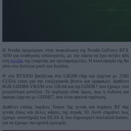
Η Nvidia προχώρησε στην ανακοίνωση της Nvidia GeForce RTX
5050 για σταθερούς υπολογιστές, με την κάρτα να έχει ανέβει ήδη
στη
σελίδα
της εταιρείας για προπαραγγελίες. Η κυκλοφορία της θα
γίνει στο δεύτερο μισό του Ιουλίου.
Η νέα RTX050 βασίζεται στο GΒ208 chip και έρχεται με 2560
CUDA cores για την επεξεργασία βίντεο και γραφικών. Διαθέτει
8GB GDDR6 VRAM στα 128-bit και όχι GDDR7 που έχουμε στα
μεγαλύτερα μοντέλα. Το περίεργο είναι όμως, πως η έκδοση για
laptops έρχεται με GDDR7, που είναι αρκετά ταχύτερη.
Διαθέτει επίσης πυρήνες Tensor 5ης γενιάς και πυρήνες RT 4ης
γενιάς όπως και άλλες κάρτες της σειράς 50. Αυτό σημαίνει πως
έχουμε υποστήριξη του DLSS 4, που δημιουργεί πολλαπλά frames,
για να έχουμε πιο ομαλή εμπειρία.