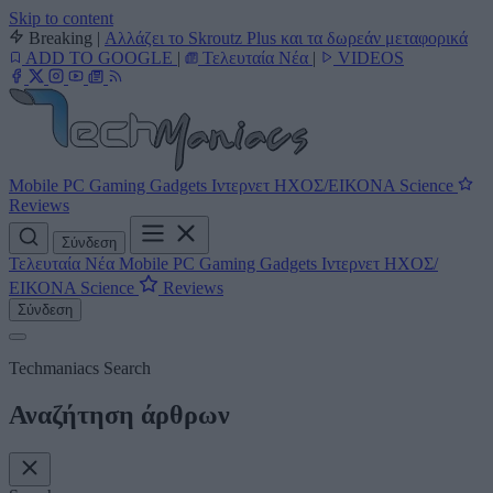
Skip to content
Breaking
|
Αλλάζει το Skroutz Plus και τα δωρεάν μεταφορικά
ADD TO GOOGLE
|
Τελευταία Νέα
|
VIDEOS
Mobile
PC
Gaming
Gadgets
Ιντερνετ
ΗΧΟΣ/ΕΙΚΟΝΑ
Science
Reviews
Σύνδεση
Τελευταία Νέα
Mobile
PC
Gaming
Gadgets
Ιντερνετ
ΗΧΟΣ/
ΕΙΚΟΝΑ
Science
Reviews
Σύνδεση
Techmaniacs Search
Αναζήτηση άρθρων