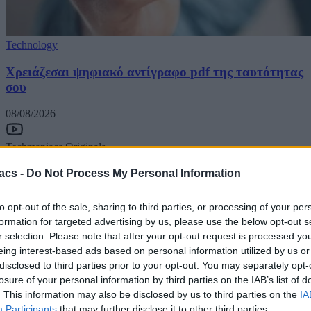
Technology
Χρειάζεσαι ψηφιακό αντίγραφο pdf της ταυτότητας
σου
08/08/2026
Techmaniacs Originals
acs -
Do Not Process My Personal Information
Reviews
Unboxing.
to opt-out of the sale, sharing to third parties, or processing of your per
formation for targeted advertising by us, please use the below opt-out s
Honest, direct, and hands-on. We benchmark, test, and daily-drive
r selection. Please note that after your opt-out request is processed y
the latest tech so you know what is actually worth your money.
eing interest-based ads based on personal information utilized by us or
Subscribe to Channel
disclosed to third parties prior to your opt-out. You may separately opt-
losure of your personal information by third parties on the IAB’s list of
Swipe Reviews
. This information may also be disclosed by us to third parties on the
IA
Participants
that may further disclose it to other third parties.