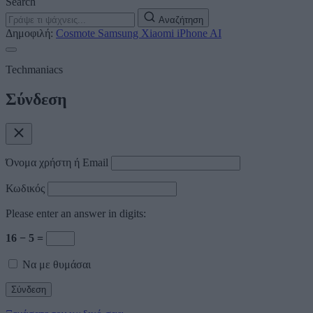
Search
Αναζήτηση
Δημοφιλή:
Cosmote
Samsung
Xiaomi
iPhone
AI
Techmaniacs
Σύνδεση
Όνομα χρήστη ή Email
Κωδικός
Please enter an answer in digits:
16 − 5 =
Να με θυμάσαι