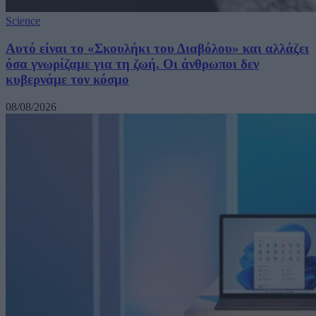
Science
Αυτό είναι το «Σκουλήκι του Διαβόλου» και αλλάζει
όσα γνωρίζαμε για τη ζωή. Οι άνθρωποι δεν
κυβερνάμε τον κόσμο
08/08/2026