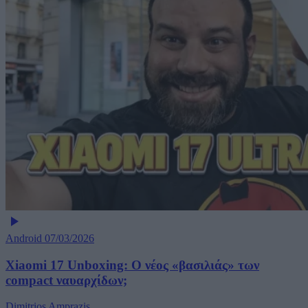
Android
07/03/2026
Xiaomi 17 Unboxing: Ο νέος «βασιλιάς» των
compact ναυαρχίδων;
Dimitrios Amprazis