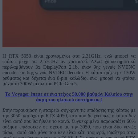
Η RTX 5050 είναι χρονισμένοι στα 2.31GHz, ενώ μπορεί να
φτάσει μέχρι τα 2.57GHz αν χρειαστεί. Άλλα χαρακτηριστικά
περιλαμβάνουν 3x DisplayPort 2.1b, έναν 9ης γενιάς NVENC
encoder και 6ης γενιάς NVDEC decoder. Η κάρτα τρέχει με 130W
ρεύματος και δέχεται ένα 8-pin καλώδιο, ενώ μπορεί να φτάσει
μέχρι τα 300W μέσω του PCIe Gen 5.
To Voyager έπεσε σε ένα τείχος 50.000 βαθμών Κελσίου στην
άκρη του ηλιακού συστήματος!
Στην παρουσίαση η εταιρεία σύγκρινε τις επιδόσεις της κάρτας με
την 3050, και όχι την RTX 4050, κάτι που δείχνει πως η κάρτα δεν
είναι αυτό που θα ήθελε το κοινό. Συγκεκριμένα παρουσιάζει 60%
αύξηση επιδόσεων σε σχέση με την 3050, που είναι δύο γενιές
πίσω, αυτό από μόνο του δεν είναι κάτι τρομερό, ιδιαίτερα όταν
αυτό επιτυγχάνεται μέσω του DLSS 4. Σε σχέση με την σειρά RTX