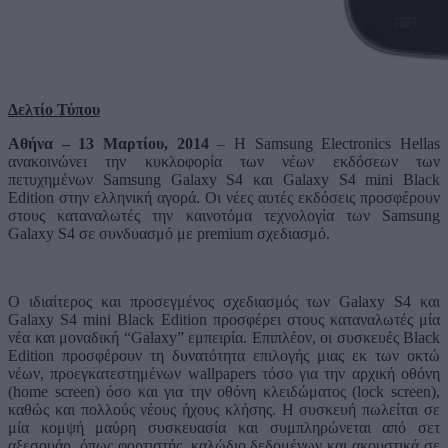
Δελτίο Τύπου
Αθήνα – 13 Μαρτίου, 2014
– Η Samsung Electronics Hellas
ανακοινώνει την κυκλοφορία των νέων εκδόσεων των
πετυχημένων Samsung Galaxy S4 και Galaxy S4 mini Black
Edition στην ελληνική αγορά. Οι νέες αυτές εκδόσεις προσφέρουν
στους καταναλωτές την καινοτόμα τεχνολογία των Samsung
Galaxy S4 σε συνδυασμό με premium σχεδιασμό.
Ο ιδιαίτερος και προσεγμένος σχεδιασμός των Galaxy S4 και
Galaxy S4 mini Black Edition προσφέρει στους καταναλωτές μία
νέα και μοναδική “Galaxy” εμπειρία. Επιπλέον, οι συσκευές Black
Edition προσφέρουν τη δυνατότητα επιλογής μιας εκ των οκτώ
νέων, προεγκατεστημένων wallpapers τόσο για την αρχική οθόνη
(home screen) όσο και για την οθόνη κλειδώματος (lock screen),
καθώς και πολλούς νέους ήχους κλήσης. Η συσκευή πωλείται σε
μία κομψή μαύρη συσκευασία και συμπληρώνεται από σετ
αξεσουάρ, όπως φορτιστής, καλώδιο δεδομένων και ακουστικά σε