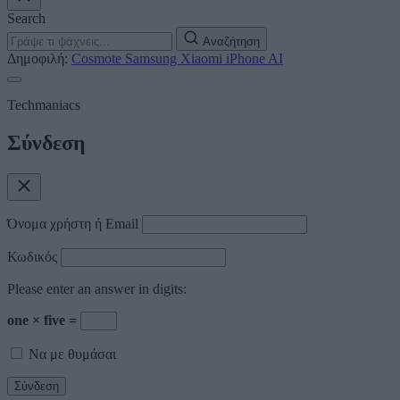
Search
Αναζήτηση
Δημοφιλή:
Cosmote
Samsung
Xiaomi
iPhone
AI
Techmaniacs
Σύνδεση
Όνομα χρήστη ή Email
Κωδικός
Please enter an answer in digits:
one × five =
Να με θυμάσαι