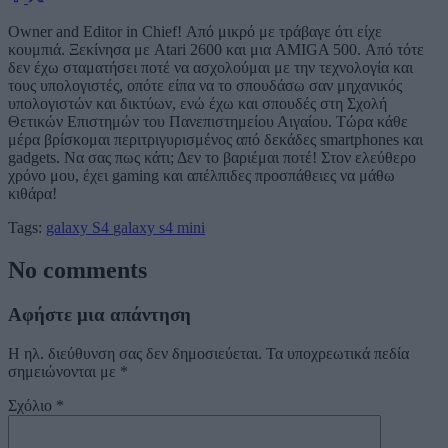
Owner and Editor in Chief! Από μικρό με τράβαγε ότι είχε
κουμπιά. Ξεκίνησα με Atari 2600 και μια AMIGA 500. Από τότε
δεν έχω σταματήσει ποτέ να ασχολούμαι με την τεχνολογία και
τους υπολογιστές, οπότε είπα να το σπουδάσω σαν μηχανικός
υπολογιστών και δικτύων, ενώ έχω και σπουδές στη Σχολή
Θετικών Επιστημών του Πανεπιστημείου Αιγαίου. Τώρα κάθε
μέρα βρίσκομαι περιτριγυρισμένος από δεκάδες smartphones και
gadgets. Να σας πως κάτι; Δεν το βαριέμαι ποτέ! Στον ελεύθερο
χρόνο μου, έχει gaming και απέλπιδες προσπάθειες να μάθω
κιθάρα!
Tags:
galaxy S4
galaxy s4 mini
No comments
Αφήστε μια απάντηση
Η ηλ. διεύθυνση σας δεν δημοσιεύεται.
Τα υποχρεωτικά πεδία
σημειώνονται με
*
Σχόλιο
*