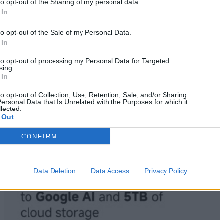
to opt-out of the Sharing of my personal data.
Mobile
 In
Μπλόκο στις ανέπαφες πληρωμές: Η ενημέρωση των
to opt-out of the Sale of my Personal Data.
Play Services χτυπά κινέζικα Xiaomi, Vivo, Oppo &
 In
OnePlus
to opt-out of processing my Personal Data for Targeted
06/08/2026
sing.
 In
to opt-out of Collection, Use, Retention, Sale, and/or Sharing
ersonal Data that Is Unrelated with the Purposes for which it
lected.
 Out
CONFIRM
Data Deletion
Data Access
Privacy Policy