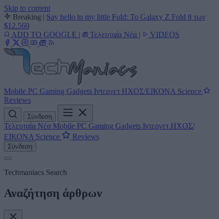
Skip to content
Breaking
|
Say hello to my little Fold: Το Galaxy Z Fold 8 των
$12.560
ADD TO GOOGLE
|
Τελευταία Νέα
|
VIDEOS
Mobile
PC
Gaming
Gadgets
Ιντερνετ
ΗΧΟΣ/ΕΙΚΟΝΑ
Science
Reviews
Σύνδεση
Τελευταία Νέα
Mobile
PC
Gaming
Gadgets
Ιντερνετ
ΗΧΟΣ/
ΕΙΚΟΝΑ
Science
Reviews
Σύνδεση
Techmaniacs Search
Αναζήτηση άρθρων