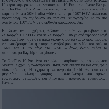
Η συνεργασία της OnePlus με τη Hasselblad συνεχίζεται το 2022.
Η κύρια κάμερα και ο τηλεφακός του 10 Pro παραμένουν ίδια με
του OnePlus 9 Pro. Αυτό που αλλάζει είναι η ultra wide και η selfie
κάμερα. Η νέα 50MP ultra wide έρχεται με 150° FOV, αλλά από
προεπιλογή, το τηλέφωνο θα τραβάει φωτογραφίες με το πιο
συμβατικό 110° FOV με διόρθωση παραμόρφωσης.
Επιπλέον, αν οι χρήστες θέλουν μπορούν να μεταβούν στη
λειτουργία 150° FOV και σε λειτουργία Fisheye από την εφαρμογή
κάμερας. Πριν πάμε σε μερικά ακόμα στοιχεία για το πίσω module,
να αναφέρουμε ότι η εταιρεία αναβάθμισε τη selfie και από τα
16MP του 9 Pro πήγε στα 32MP – όπως έχουν πλέον τα
περισσότερα flagship smartphones.
Το OnePlus 10 Pro είναι το πρώτο smartphone της εταιρείας που
διαθέτει έγχρωμη φωτογραφία 10-bit, που εκτείνεται και στις τρεις
πίσω κάμερες. Η έγχρωμη φωτογραφία 10-bit θα επιτρέψει
μεγαλύτερη κάλυψη γκάμας, με αποτέλεσμα πιο ομαλές
χρωματικές μεταβάσεις και λιγότερες περιπτώσεις χρωματικών
ζωνών.