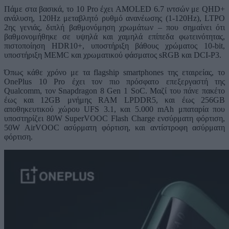
Πάμε στα βασικά, το 10 Pro έχει AMOLED 6.7 ιντσών με QHD+
ανάλυση, 120Hz μεταβλητό ρυθμό ανανέωσης (1-120Hz), LTPO
2ης γενιάς, διπλή βαθμονόμηση χρωμάτων – που σημαίνει ότι
βαθμονομήθηκε σε υψηλά και χαμηλά επίπεδα φωτεινότητας,
πιστοποίηση HDR10+, υποστήριξη βάθους χρώματος 10-bit,
υποστήριξη MEMC και χρωματικού φάσματος sRGB και DCI-P3.
Όπως κάθε χρόνο με τα flagship smartphones της εταιρείας, το
OnePlus 10 Pro έχει τον πιο πρόσφατο επεξεργαστή της
Qualcomm, τον Snapdragon 8 Gen 1 SoC. Μαζί του πάνε πακέτο
έως και 12GB μνήμης RAM LPDDR5, και έως 256GB
αποθηκευτικού χώρου UFS 3.1, και 5.000 mAh μπαταρία που
υποστηρίζει 80W SuperVOOC Flash Charge ενσύρματη φόρτιση,
50W AirVOOC ασύρματη φόρτιση, και αντίστροφη ασύρματη
φόρτιση.