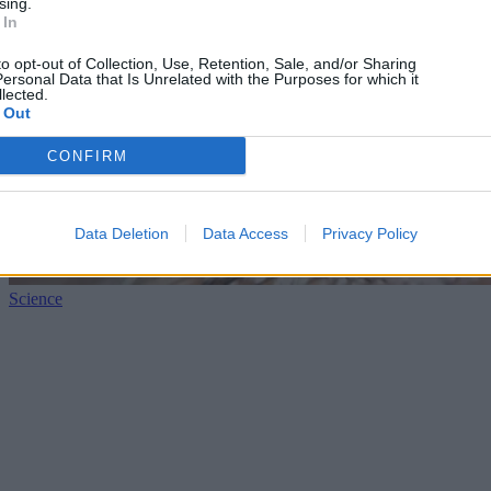
sing.
 In
to opt-out of Collection, Use, Retention, Sale, and/or Sharing
ersonal Data that Is Unrelated with the Purposes for which it
lected.
 Out
CONFIRM
Data Deletion
Data Access
Privacy Policy
Science
Brown University: Να γιατί διαστέλλονται οι κόρες
των ματιών όταν κάτι μας αιφνιδιάζει
06/08/2026