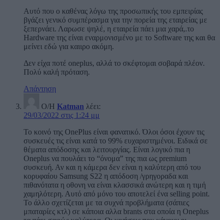
Αυτό που ο καθένας λόγω της προσωπικής του εμπειρίας
βγάζει γενικό συμπέρασμα για την πορεία της εταιρείας με
ξεπερνάει. Λαρωσε ψηλέ, η εταιρεία πάει μια χαρά,.το
Hardware της είναι εναρμονισμένο με το Software της και θα
μείνει εδώ για καιιρο ακόμη.
Δεν είχα ποτέ oneplus, αλλά το σκέφτομαι σοβαρά πλέον.
Πολύ καλή πρόταση.
Απάντηση
Ο/Η
Katman
λέει:
29/03/2022 στις 1:24 μμ
Το κοινό της OnePlus είναι φανατικό. Όλοι όσοι έχουν τις
συσκευές τις είναι κατά το 99% ευχαριστημένοι. Ειδικά σε
θέματα απόδοσης και λειτουργίας. Είναι λογικό πια η
Oneplus να πουλάει το “όνομα” της πια ως premium
συσκευή. Αν και η κάμερα δεν είναι η καλύτερη από του
κορυφαίου Samsung S22 η απόδοση /γρηγοραδα και
πιθανότατα η οθονη να είναι κλασσικά ανώτερη και η τιμή
χαμηλότερη. Αυτό από μόνο του αποτελεί ένα selling point.
Το άλλο σχετίζεται με τα συχνά προβλήματα (σάπιες
μπαταρίες κτλ) σε κάποια αλλα brants στα οποία η Oneplus