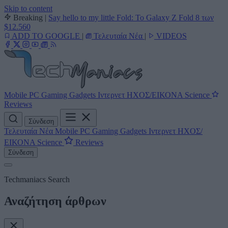
Skip to content
Breaking
|
Say hello to my little Fold: Το Galaxy Z Fold 8 των
$12.560
ADD TO GOOGLE
|
Τελευταία Νέα
|
VIDEOS
Mobile
PC
Gaming
Gadgets
Ιντερνετ
ΗΧΟΣ/ΕΙΚΟΝΑ
Science
Reviews
Σύνδεση
Τελευταία Νέα
Mobile
PC
Gaming
Gadgets
Ιντερνετ
ΗΧΟΣ/
ΕΙΚΟΝΑ
Science
Reviews
Σύνδεση
Techmaniacs Search
Αναζήτηση άρθρων