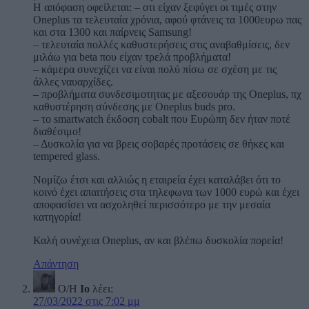
Η απόφαση οφείλεται: – οτι είχαν ξεφύγει οι τιμές στην
Oneplus τα τελευταία χρόνια, αφού φτάνεις τα 1000ευρω πας
και στα 1300 και παίρνεις Samsung!
– τελευταία πολλές καθυστερήσεις στις αναβαθμίσεις, δεν
μιλάω για beta που είχαν τρελά προβλήματα!
– κάμερα συνεχίζει να είναι πολύ πίσω σε σχέση με τις
άλλες ναυαρχίδες.
– προβλήματα συνδεσιμοτητας με αξεσουάρ της Oneplus, πχ
καθυστέρηση σύνδεσης με Oneplus buds pro.
– το smartwatch έκδοση cobalt που Ευρώπη δεν ήταν ποτέ
διαθέσιμο!
– Δυσκολία για να βρεις σοβαρές προτάσεις σε θήκες και
tempered glass.
Νομίζω έτσι και αλλιώς η εταιρεία έχει καταλάβει ότι το
κοινό έχει απαιτήσεις στα τηλεφωνα των 1000 ευρώ και έχει
αποφασίσει να ασχοληθεί περισσότερο με την μεσαία
κατηγορία!
Καλή συνέχεια Oneplus, αν και βλέπω δυσκολία πορεία!
Απάντηση
Ο/Η
Io
λέει:
27/03/2022 στις 7:02 μμ