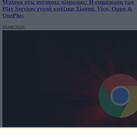
Μπλόκο στις ανέπαφες πληρωμές: Η ενημέρωση των
Play Services χτυπά κινέζικα Xiaomi, Vivo, Oppo &
OnePlus
06/08/2026