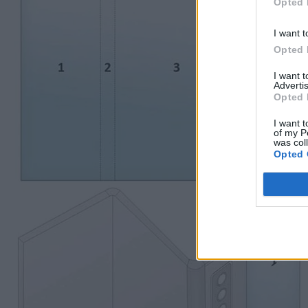
Opted 
I want t
Opted 
I want 
Advertis
Opted 
I want t
of my P
was col
Opted 