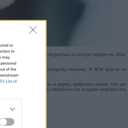
sonal or
ection to
old, και θα κυκλοφορήσει ενδεχομένως το δεύτερο τρίμηνο του 2024.
ou may
 personal
out of the
, παρόμοιο με άλλες αναδιπλούμενες συσκευές. Η BOE φέρεται να
 downstream
B’s List of
ς ήδη από το 2021. Αν και οι αρχικές προβλέψεις έκαναν λόγο για
υνεργασία με προμηθευτές υποδηλώνει ότι το προϊόν πλησιάζει στη