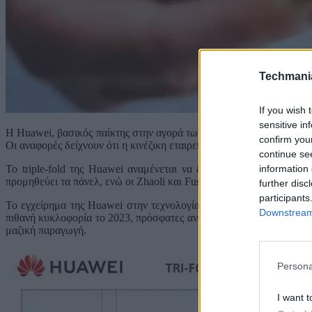
Techmani
If you wish 
sensitive in
Η Huawei, βασικός παίκτης στην αγορά των smartphones, πρόκειται 
confirm you
Οι αναφορές δείχνουν ότι η κινέζικη εταιρεία έχει ξεκινήσει να προ
continue se
information 
Το triple-fold της Huawei αναμένεται να διαθέτει μοναδικό σχ
προμηθεύει τα πάνελ, ενώ οι Zhaoli και Fusda συμμετέχουν στην 
further disc
participants
Το εγχείρημα της Huawei στην τεχνολογία τριπλής αναδίπλωσης ακ
Downstream 
πιθανή κυκλοφορία το 2023, πρόσφατες αναφορές έδειχναν πιθανές
μαζική παραγωγή.
Persona
I want t