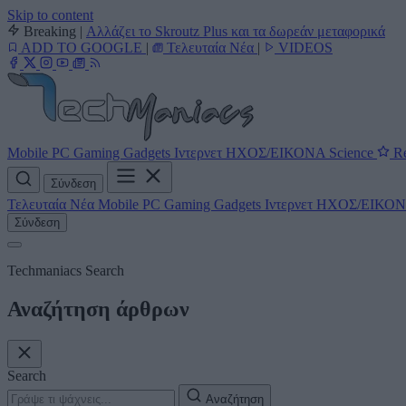
Skip to content
Breaking
|
Αλλάζει το Skroutz Plus και τα δωρεάν μεταφορικά
ADD TO GOOGLE
|
Τελευταία Νέα
|
VIDEOS
Mobile
PC
Gaming
Gadgets
Ιντερνετ
ΗΧΟΣ/ΕΙΚΟΝΑ
Science
Re
Σύνδεση
Τελευταία Νέα
Mobile
PC
Gaming
Gadgets
Ιντερνετ
ΗΧΟΣ/ΕΙΚΟ
Σύνδεση
Techmaniacs Search
Αναζήτηση άρθρων
Search
Αναζήτηση