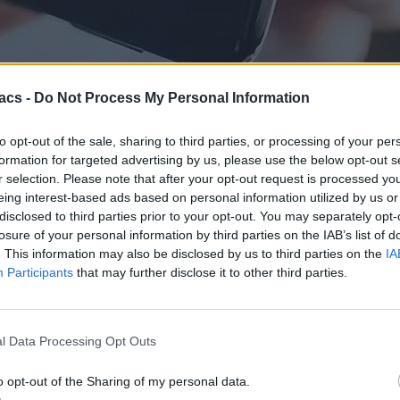
acs -
Do Not Process My Personal Information
to opt-out of the sale, sharing to third parties, or processing of your per
formation for targeted advertising by us, please use the below opt-out s
να παρουσιάσει ένα foldable που θα διπλώνει σε δύο σημεία, triple-f
r selection. Please note that after your opt-out request is processed y
μηθεύεται σημαντικές ποσότητες υλικών για αυτό το καινοτόμο προϊόν.
eing interest-based ads based on personal information utilized by us or
disclosed to third parties prior to your opt-out. You may separately opt-
εδιασμό σε σχήμα Z ή S και οθόνη με μέγεθος περίπου 6.4 ιντσών
παραγωγή μεντεσέδων.
losure of your personal information by third parties on the IAB’s list of
. This information may also be disclosed by us to third parties on the
IA
ολουθεί χρόνια έρευνας, με την κατάθεση διπλωμάτων ευρεσιτεχνία
Participants
that may further disclose it to other third parties.
 καθυστερήσεις. Ωστόσο, η πρόοδος στην προμήθεια υλικών και στη σ
l Data Processing Opt Outs
o opt-out of the Sharing of my personal data.