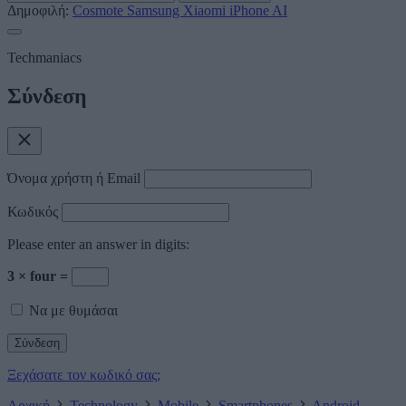
Δημοφιλή:
Cosmote
Samsung
Xiaomi
iPhone
AI
Techmaniacs
Σύνδεση
Όνομα χρήστη ή Email
Κωδικός
Please enter an answer in digits:
3 × four =
Να με θυμάσαι
Ξεχάσατε τον κωδικό σας;
Αρχική
Technology
Mobile
Smartphones
Android