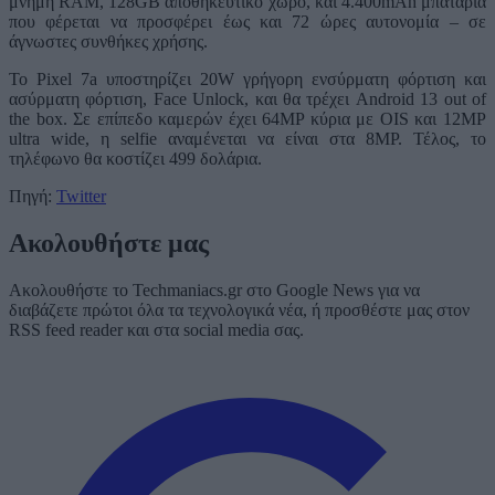
μνήμη RAM, 128GB αποθηκευτικό χώρο, και 4.400mAh μπαταρία
που φέρεται να προσφέρει έως και 72 ώρες αυτονομία – σε
άγνωστες συνθήκες χρήσης.
Το Pixel 7a υποστηρίζει 20W γρήγορη ενσύρματη φόρτιση και
ασύρματη φόρτιση, Face Unlock, και θα τρέχει Android 13 out of
the box. Σε επίπεδο καμερών έχει 64MP κύρια με OIS και 12MP
ultra wide, η selfie αναμένεται να είναι στα 8MP. Τέλος, το
τηλέφωνο θα κοστίζει 499 δολάρια.
Πηγή:
Twitter
Ακολουθήστε μας
Ακολουθήστε το Techmaniacs.gr στο Google News για να
διαβάζετε πρώτοι όλα τα τεχνολογικά νέα, ή προσθέστε μας στον
RSS feed reader και στα social media σας.