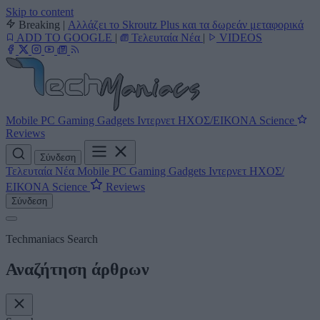
Skip to content
Breaking
|
Αλλάζει το Skroutz Plus και τα δωρεάν μεταφορικά
ADD TO GOOGLE
|
Τελευταία Νέα
|
VIDEOS
Mobile
PC
Gaming
Gadgets
Ιντερνετ
ΗΧΟΣ/ΕΙΚΟΝΑ
Science
Reviews
Σύνδεση
Τελευταία Νέα
Mobile
PC
Gaming
Gadgets
Ιντερνετ
ΗΧΟΣ/
ΕΙΚΟΝΑ
Science
Reviews
Σύνδεση
Techmaniacs Search
Αναζήτηση άρθρων