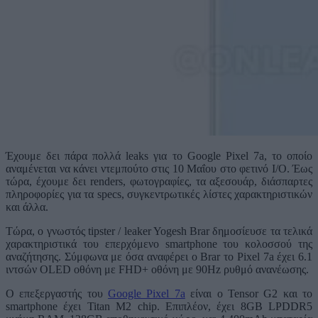
Έχουμε δει πάρα πολλά leaks για το Google Pixel 7a, το οποίο
αναμένεται να κάνει ντεμπούτο στις 10 Μαΐου στο φετινό I/O. Έως
τώρα, έχουμε δει renders, φωτογραφίες, τα αξεσουάρ, διάσπαρτες
πληροφορίες για τα specs, συγκεντρωτικές λίστες χαρακτηριστικών
και άλλα.
Τώρα, ο γνωστός tipster / leaker Yogesh Brar δημοσίευσε τα τελικά
χαρακτηριστικά του επερχόμενο smartphone του κολοσσού της
αναζήτησης. Σύμφωνα με όσα αναφέρει ο Brar το Pixel 7a έχει 6.1
ιντσών OLED οθόνη με FHD+ οθόνη με 90Hz ρυθμό ανανέωσης.
Ο επεξεργαστής του
Google Pixel 7a
είναι ο Tensor G2 και το
smartphone έχει Titan M2 chip. Επιπλέον, έχει 8GB LPDDR5