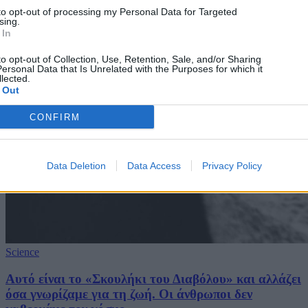
to opt-out of processing my Personal Data for Targeted
sing.
 In
to opt-out of Collection, Use, Retention, Sale, and/or Sharing
ersonal Data that Is Unrelated with the Purposes for which it
lected.
 Out
CONFIRM
Data Deletion
Data Access
Privacy Policy
Science
Αυτό είναι το «Σκουλήκι του Διαβόλου» και αλλάζει
όσα γνωρίζαμε για τη ζωή. Οι άνθρωποι δεν