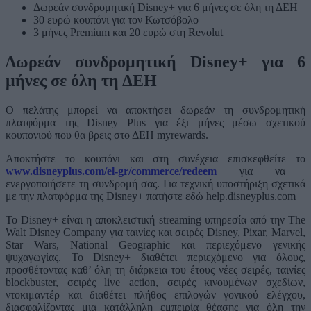
Δωρεάν συνδρομητική Disney+ για 6 μήνες σε όλη τη ΔΕΗ
30 ευρώ κουπόνι για τον Κωτσόβολο
3 μήνες Premium και 20 ευρώ στη Revolut
Δωρεάν συνδρομητική Disney+ για 6
μήνες σε όλη τη ΔΕΗ
Ο πελάτης μπορεί να αποκτήσει δωρεάν τη συνδρομητική
πλατφόρμα της Disney Plus για έξι μήνες μέσω σχετικού
κουπονιού που θα βρεις στο ΔΕΗ myrewards.
Αποκτήστε το κουπόνι και στη συνέχεια επισκεφθείτε το
www.disneyplus.com/el-gr/commerce/redeem
για να
ενεργοποιήσετε τη συνδρομή σας. Για τεχνική υποστήριξη σχετικά
με την πλατφόρμα της Disney+ πατήστε εδώ help.disneyplus.com
Το Disney+ είναι η αποκλειστική streaming υπηρεσία από την The
Walt Disney Company για ταινίες και σειρές Disney, Pixar, Marvel,
Star Wars, National Geographic και περιεχόμενο γενικής
ψυχαγωγίας. Το Disney+ διαθέτει περιεχόμενο για όλους,
προσθέτοντας καθ’ όλη τη διάρκεια του έτους νέες σειρές, ταινίες
blockbuster, σειρές live action, σειρές κινουμένων σχεδίων,
ντοκιμαντέρ και διαθέτει πλήθος επιλογών γονικού ελέγχου,
διασφαλίζοντας μια κατάλληλη εμπειρία θέασης για όλη την