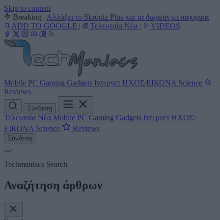
Skip to content
Breaking
|
Αλλάζει το Skroutz Plus και τα δωρεάν μεταφορικά
ADD TO GOOGLE
|
Τελευταία Νέα
|
VIDEOS
Mobile
PC
Gaming
Gadgets
Ιντερνετ
ΗΧΟΣ/ΕΙΚΟΝΑ
Science
Reviews
Σύνδεση
Τελευταία Νέα
Mobile
PC
Gaming
Gadgets
Ιντερνετ
ΗΧΟΣ/
ΕΙΚΟΝΑ
Science
Reviews
Σύνδεση
Techmaniacs Search
Αναζήτηση άρθρων