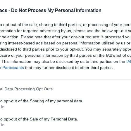
acs -
Do Not Process My Personal Information
to opt-out of the sale, sharing to third parties, or processing of your per
formation for targeted advertising by us, please use the below opt-out s
r selection. Please note that after your opt-out request is processed y
eing interest-based ads based on personal information utilized by us or
disclosed to third parties prior to your opt-out. You may separately opt-
losure of your personal information by third parties on the IAB’s list of
. This information may also be disclosed by us to third parties on the
IA
Participants
that may further disclose it to other third parties.
Technology
Mobile Internet με κάρτα: Δεν συμφέρει
al Data Processing Opt Outs
08/08/2026
to opt-out of the Sharing of my personal data.
 In
to opt-out of the Sale of my Personal Data.
 In