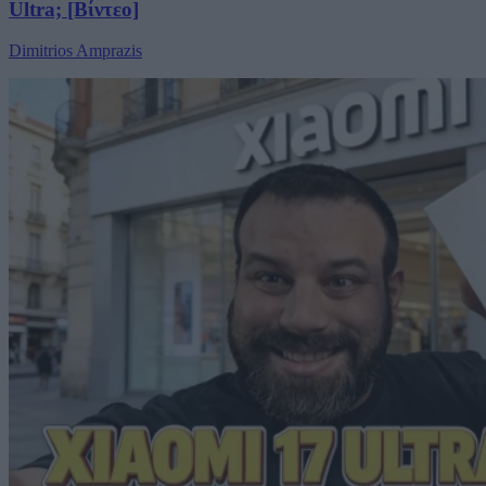
Ultra; [Βίντεο]
Dimitrios Amprazis