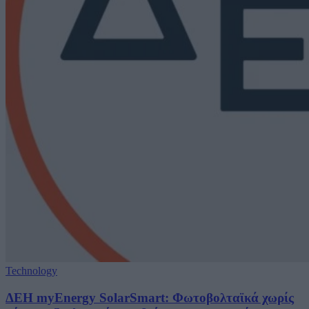
Technology
ΔΕΗ myEnergy SolarSmart: Φωτοβολταϊκά χωρίς