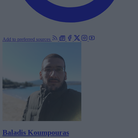
Add to preferred sources
Baladis Koumpouras