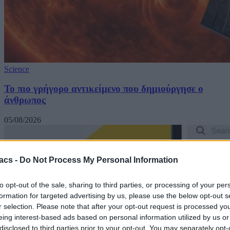
Science
Το πιο γρήγορο αντικείμενο που δημιούργησε ο
άνθρωπος
05/08/2026
acs -
Do Not Process My Personal Information
to opt-out of the sale, sharing to third parties, or processing of your per
formation for targeted advertising by us, please use the below opt-out s
r selection. Please note that after your opt-out request is processed y
eing interest-based ads based on personal information utilized by us or
disclosed to third parties prior to your opt-out. You may separately opt-