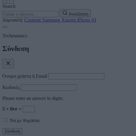
Search
Αναζήτηση
Δημοφιλή:
Cosmote
Samsung
Xiaomi
iPhone
AI
Techmaniacs
Σύνδεση
Όνομα χρήστη ή Email
Κωδικός
Please enter an answer in digits:
5 × five =
Να με θυμάσαι