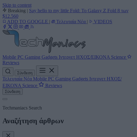
Skip to content
Breaking
|
Say hello to my little Fold: Το Galaxy Z Fold 8 των
$12.560
ADD TO GOOGLE
|
Τελευταία Νέα
|
VIDEOS
Mobile
PC
Gaming
Gadgets
Ιντερνετ
ΗΧΟΣ/ΕΙΚΟΝΑ
Science
Reviews
Σύνδεση
Τελευταία Νέα
Mobile
PC
Gaming
Gadgets
Ιντερνετ
ΗΧΟΣ/
ΕΙΚΟΝΑ
Science
Reviews
Σύνδεση
Techmaniacs Search
Αναζήτηση άρθρων