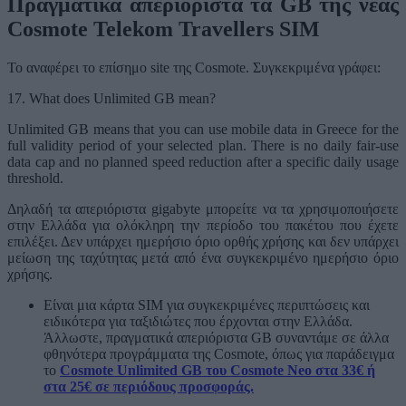
Πραγματικά απεριόριστα τα GB της νέας
Cosmote Telekom Travellers SIM
Το αναφέρει το επίσημο site της Cosmote. Συγκεκριμένα γράφει:
17. What does Unlimited GB mean?
Unlimited GB means that you can use mobile data in Greece for the
full validity period of your selected plan. There is no daily fair-use
data cap and no planned speed reduction after a specific daily usage
threshold.
Δηλαδή τα απεριόριστα gigabyte μπορείτε να τα χρησιμοποιήσετε
στην Ελλάδα για ολόκληρη την περίοδο του πακέτου που έχετε
επιλέξει. Δεν υπάρχει ημερήσιο όριο ορθής χρήσης και δεν υπάρχει
μείωση της ταχύτητας μετά από ένα συγκεκριμένο ημερήσιο όριο
χρήσης.
Είναι μια κάρτα SIM για συγκεκριμένες περιπτώσεις και
ειδικότερα για ταξιδιώτες που έρχονται στην Ελλάδα.
Άλλωστε, πραγματικά απεριόριστα GB συναντάμε σε άλλα
φθηνότερα προγράμματα της Cosmote, όπως για παράδειγμα
το
Cosmote Unlimited GB του Cosmote Neo στα 33€ ή
στα 25€ σε περιόδους προσφοράς.