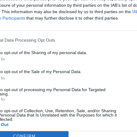
losure of your personal information by third parties on the IAB’s list of
. This information may also be disclosed by us to third parties on the
IA
Participants
that may further disclose it to other third parties.
al Data Processing Opt Outs
to opt-out of the Sharing of my personal data.
 In
to opt-out of the Sale of my Personal Data.
 In
to opt-out of processing my Personal Data for Targeted
sing.
Android
 In
Sunbird: Κάνει το ντεμπούτο του στο Android και
to opt-out of Collection, Use, Retention, Sale, and/or Sharing
φέρνει το iMessage
ersonal Data that Is Unrelated with the Purposes for which it
lected.
 Out
05/08/2026
CONFIRM