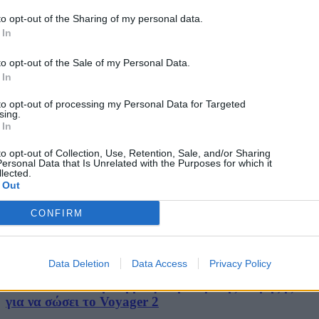
to opt-out of the Sharing of my personal data.
 In
to opt-out of the Sale of my Personal Data.
 In
to opt-out of processing my Personal Data for Targeted
sing.
 In
to opt-out of Collection, Use, Retention, Sale, and/or Sharing
ersonal Data that Is Unrelated with the Purposes for which it
lected.
 Out
CONFIRM
Science
Data Deletion
Data Access
Privacy Policy
NASA: Σε διαστρική ρύθμιση Μεγάλης Έκρηξης
για να σώσει το Voyager 2