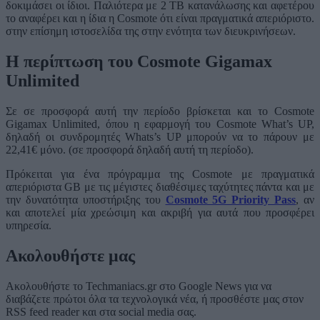
δοκιμάσει οι ίδιοι. Παλιότερα με 2 TB κατανάλωσης και αφετέρου
το αναφέρει και η ίδια η Cosmote ότι είναι πραγματικά απεριόριστο.
στην επίσημη ιστοσελίδα της στην ενότητα των διευκρινήσεων.
Η περίπτωση του Cosmote Gigamax
Unlimited
Σε σε προσφορά αυτή την περίοδο βρίσκεται και το Cosmote
Gigamax Unlimited, όπου η εφαρμογή του Cosmote What’s UP,
δηλαδή οι συνδρομητές Whats’s UP μπορούν να το πάρουν με
22,41€ μόνο. (σε προσφορά δηλαδή αυτή τη περίοδο).
Πρόκειται για ένα πρόγραμμα της Cosmote με πραγματικά
απεριόριστα GB με τις μέγιστες διαθέσιμες ταχύτητες πάντα και με
την δυνατότητα υποστήριξης του
Cosmote 5G Priority Pass
, αν
και αποτελεί μία χρεώσιμη και ακριβή για αυτά που προσφέρει
υπηρεσία.
Ακολουθήστε μας
Ακολουθήστε το Techmaniacs.gr στο Google News για να
διαβάζετε πρώτοι όλα τα τεχνολογικά νέα, ή προσθέστε μας στον
RSS feed reader και στα social media σας.