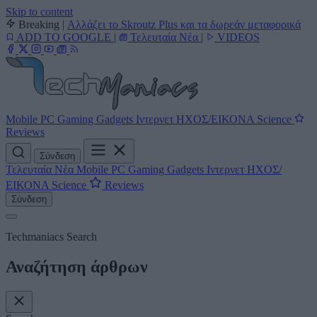
Skip to content
Breaking
|
Αλλάζει το Skroutz Plus και τα δωρεάν μεταφορικά
ADD TO GOOGLE
|
Τελευταία Νέα
|
VIDEOS
Mobile
PC
Gaming
Gadgets
Ιντερνετ
ΗΧΟΣ/ΕΙΚΟΝΑ
Science
Reviews
Σύνδεση
Τελευταία Νέα
Mobile
PC
Gaming
Gadgets
Ιντερνετ
ΗΧΟΣ/
ΕΙΚΟΝΑ
Science
Reviews
Σύνδεση
Techmaniacs Search
Αναζήτηση άρθρων