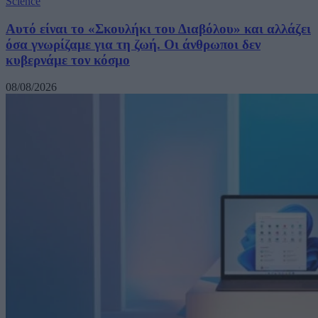
Science
Αυτό είναι το «Σκουλήκι του Διαβόλου» και αλλάζει
όσα γνωρίζαμε για τη ζωή. Οι άνθρωποι δεν
κυβερνάμε τον κόσμο
08/08/2026