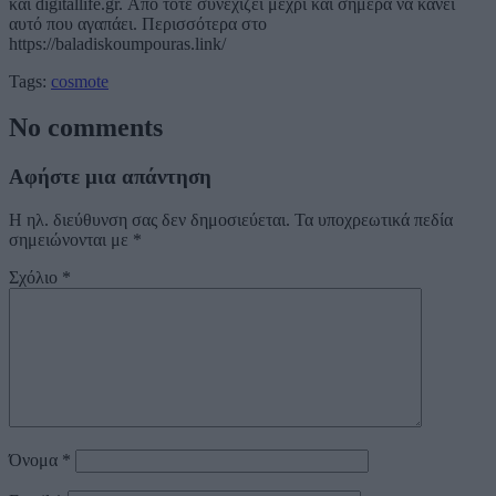
και digitallife.gr. Από τότε συνεχίζει μέχρι και σήμερα να κάνει
αυτό που αγαπάει. Περισσότερα στο
https://baladiskoumpouras.link/
Tags:
cosmote
No comments
Αφήστε μια απάντηση
Η ηλ. διεύθυνση σας δεν δημοσιεύεται.
Τα υποχρεωτικά πεδία
σημειώνονται με
*
Σχόλιο
*
Όνομα
*