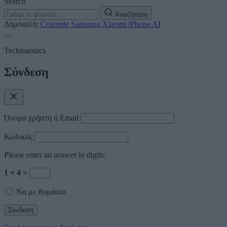
Search
Αναζήτηση
Δημοφιλή:
Cosmote
Samsung
Xiaomi
iPhone
AI
Techmaniacs
Σύνδεση
Όνομα χρήστη ή Email
Κωδικός
Please enter an answer in digits:
1 + 4 =
Να με θυμάσαι