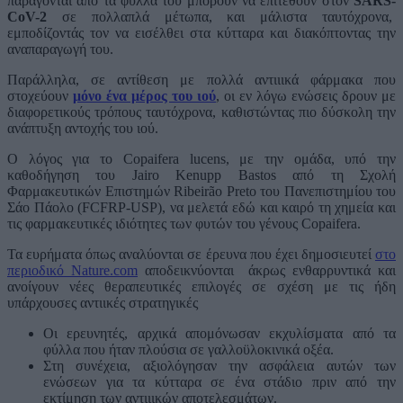
παράγονται από τα φύλλα του μπορούν να επιτεθούν στον
SARS-
CoV-2
σε πολλαπλά μέτωπα, και μάλιστα ταυτόχρονα,
εμποδίζοντάς τον να εισέλθει στα κύτταρα και διακόπτοντας την
αναπαραγωγή του.
Παράλληλα, σε αντίθεση με πολλά αντιιικά φάρμακα που
στοχεύουν
μόνο ένα μέρος του ιού
, οι εν λόγω ενώσεις δρουν με
διαφορετικούς τρόπους ταυτόχρονα, καθιστώντας πιο δύσκολη την
ανάπτυξη αντοχής του ιού.
Ο λόγος για το Copaifera lucens, με την ομάδα, υπό την
καθοδήγηση του Jairo Kenupp Bastos από τη Σχολή
Φαρμακευτικών Επιστημών Ribeirão Preto του Πανεπιστημίου του
Σάο Πάολο (FCFRP-USP), να μελετά εδώ και καιρό τη χημεία και
τις φαρμακευτικές ιδιότητες των φυτών του γένους Copaifera.
Τα ευρήματα όπως αναλύονται σε έρευνα που έχει δημοσιευτεί
στο
περιοδικό Nature.com
αποδεικνύονται άκρως ενθαρρυντικά και
ανοίγουν νέες θεραπευτικές επιλογές σε σχέση με τις ήδη
υπάρχουσες αντιικές στρατηγικές
Οι ερευνητές, αρχικά απομόνωσαν εκχυλίσματα από τα
φύλλα που ήταν πλούσια σε γαλλοϋλοκινικά οξέα.
Στη συνέχεια, αξιολόγησαν την ασφάλεια αυτών των
ενώσεων για τα κύτταρα σε ένα στάδιο πριν από την
εκτίμηση των αντιιικών αποτελεσμάτων.