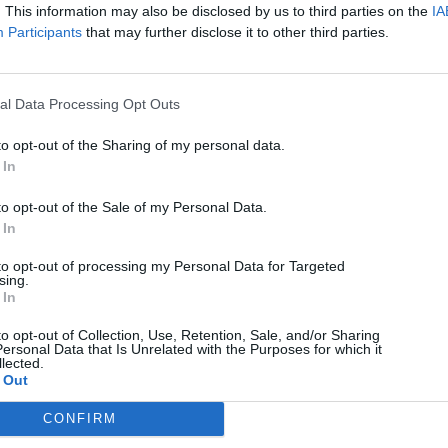
. This information may also be disclosed by us to third parties on the
IA
Participants
that may further disclose it to other third parties.
al Data Processing Opt Outs
PC / Laptop
to opt-out of the Sharing of my personal data.
Η Nvidia έχασε κατά κράτος: Το πιο τέλειο AI chip
 In
είναι ένα Pringle
to opt-out of the Sale of my Personal Data.
06/08/2026
 In
to opt-out of processing my Personal Data for Targeted
Techmaniacs Originals
sing.
 In
Reviews
to opt-out of Collection, Use, Retention, Sale, and/or Sharing
Unboxing.
ersonal Data that Is Unrelated with the Purposes for which it
lected.
 Out
Honest, direct, and hands-on. We benchmark, test, and daily-drive
the latest tech so you know what is actually worth your money.
CONFIRM
Subscribe to Channel