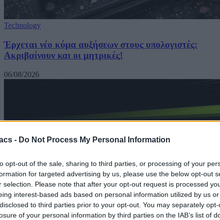
Technology
Έρχεται νέο κύμα αυξήσεων στους υπολογιστές:
Ακριβαίνουν και οι μητρικές!
06/08/2026
acs -
Do Not Process My Personal Information
to opt-out of the sale, sharing to third parties, or processing of your per
formation for targeted advertising by us, please use the below opt-out s
r selection. Please note that after your opt-out request is processed y
eing interest-based ads based on personal information utilized by us or
disclosed to third parties prior to your opt-out. You may separately opt-
losure of your personal information by third parties on the IAB’s list of