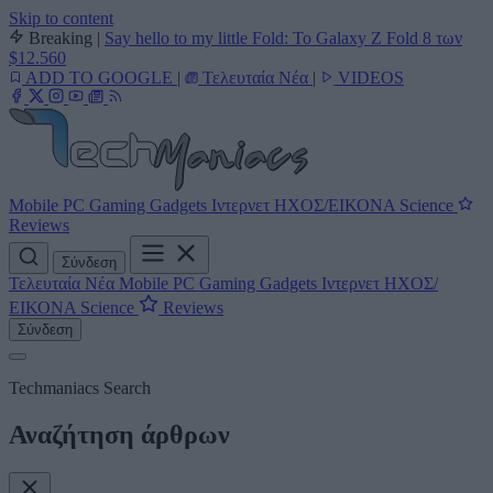
Skip to content
Breaking
|
Say hello to my little Fold: Το Galaxy Z Fold 8 των
$12.560
ADD TO GOOGLE
|
Τελευταία Νέα
|
VIDEOS
Mobile
PC
Gaming
Gadgets
Ιντερνετ
ΗΧΟΣ/ΕΙΚΟΝΑ
Science
Reviews
Σύνδεση
Τελευταία Νέα
Mobile
PC
Gaming
Gadgets
Ιντερνετ
ΗΧΟΣ/
ΕΙΚΟΝΑ
Science
Reviews
Σύνδεση
Techmaniacs Search
Αναζήτηση άρθρων