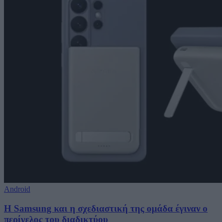
Android
Η Samsung και η σχεδιαστική της ομάδα έγιναν ο
περίγελος του διαδικτύου