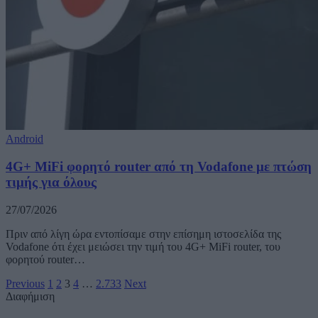
Android
4G+ MiFi φορητό router από τη Vodafone με πτώση
τιμής για όλους
27/07/2026
Πριν από λίγη ώρα εντοπίσαμε στην επίσημη ιστοσελίδα της
Vodafone ότι έχει μειώσει την τιμή του 4G+ MiFi router, του
φορητού router…
Previous
1
2
3
4
…
2.733
Next
Διαφήμιση