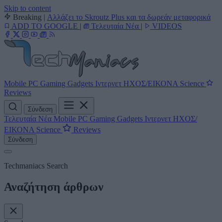
Skip to content
Breaking
|
Αλλάζει το Skroutz Plus και τα δωρεάν μεταφορικά
ADD TO GOOGLE
|
Τελευταία Νέα
|
VIDEOS
Mobile
PC
Gaming
Gadgets
Ιντερνετ
ΗΧΟΣ/ΕΙΚΟΝΑ
Science
Reviews
Σύνδεση
Τελευταία Νέα
Mobile
PC
Gaming
Gadgets
Ιντερνετ
ΗΧΟΣ/
ΕΙΚΟΝΑ
Science
Reviews
Σύνδεση
Techmaniacs Search
Αναζήτηση άρθρων