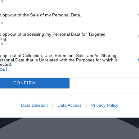
In
o opt-out of the Sale of my Personal Data.
κών πορτοφολιών όπως το Google Wallet ή το Apple Wallet, εφόσον η
In
ά στο λεπτό», η οποία επιτρέπει την ανάληψη μετρητών χωρίς την ανά
χει ξεχαστεί η κάρτα ή όταν έχει καλυφθεί το όριο της χρεωστικής, κα
to opt-out of processing my Personal Data for Targeted
ing.
In
o opt-out of Collection, Use, Retention, Sale, and/or Sharing
ersonal Data that Is Unrelated with the Purposes for which it
lected.
Out
CONFIRM
Data Deletion
Data Access
Privacy Policy