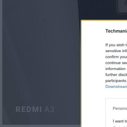
Techmani
If you wish 
sensitive in
confirm you
continue se
information 
further disc
participants
Downstream 
Persona
I want t