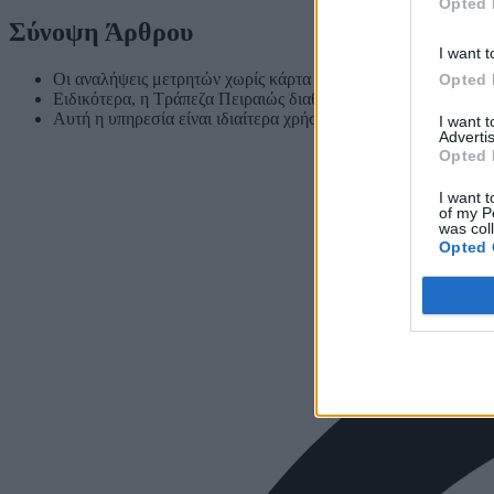
Opted 
Σύνοψη Άρθρου
I want t
Οι αναλήψεις μετρητών χωρίς κάρτα είναι εφικτές μέσω ψηφια
Opted 
Ειδικότερα, η Τράπεζα Πειραιώς διαθέτει την υπηρεσία «λεφτ
Αυτή η υπηρεσία είναι ιδιαίτερα χρήσιμη σε περιπτώσεις που έ
I want 
Advertis
Opted 
I want t
of my P
was col
Opted 