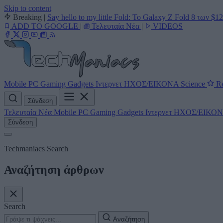
Skip to content
Breaking
|
Say hello to my little Fold: Το Galaxy Z Fold 8 των $1
ADD TO GOOGLE
|
Τελευταία Νέα
|
VIDEOS
Mobile
PC
Gaming
Gadgets
Ιντερνετ
ΗΧΟΣ/ΕΙΚΟΝΑ
Science
Re
Σύνδεση
Τελευταία Νέα
Mobile
PC
Gaming
Gadgets
Ιντερνετ
ΗΧΟΣ/ΕΙΚΟ
Σύνδεση
Techmaniacs Search
Αναζήτηση άρθρων
Search
Αναζήτηση