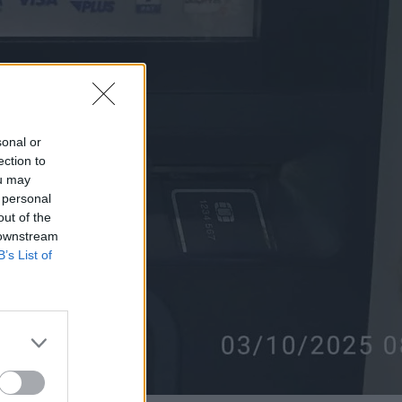
sonal or
ection to
ou may
 personal
out of the
 downstream
B’s List of