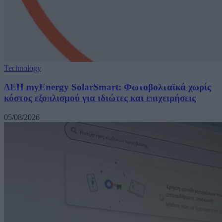
Technology
ΔΕΗ myEnergy SolarSmart: Φωτοβολταϊκά χωρίς
κόστος εξοπλισμού για ιδιώτες και επιχειρήσεις
05/08/2026