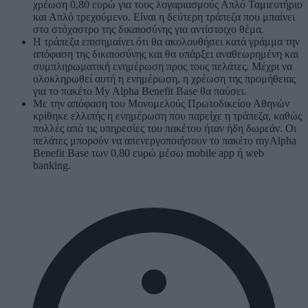
χρέωση 0,80 ευρώ για τους λογαριασμούς Απλό Ταμιευτήριο
και Απλό τρεχούμενο. Είναι η δεύτερη τράπεζα που μπαίνει
στο στόχαστρο της δικαιοσύνης για αντίστοιχο θέμα.
Η τράπεζα επισημαίνει ότι θα ακολουθήσει κατά γράμμα την
απόφαση της δικαιοσύνης και θα υπάρξει αναθεωρημένη και
συμπληρωματική ενημέρωση προς τους πελάτες. Μέχρι να
ολοκληρωθεί αυτή η ενημέρωση, η χρέωση της προμήθειας
για το πακέτο My Alpha Benefit Base θα παύσει.
Με την απόφαση του Μονομελούς Πρωτοδικείου Αθηνών
κρίθηκε ελλιπής η ενημέρωση που παρείχε η τράπεζα, καθώς
πολλές από τις υπηρεσίες του πακέτου ήταν ήδη δωρεάν. Οι
πελάτες μπορούν να απενεργοποιήσουν το πακέτο myAlpha
Benefit Base των 0,80 ευρώ μέσω mobile app ή web
banking.