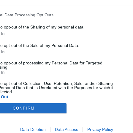
al Data Processing Opt Outs
to opt-out of the Sharing of my personal data.
 In
to opt-out of the Sale of my Personal Data.
 In
to opt-out of processing my Personal Data for Targeted
sing.
 In
to opt-out of Collection, Use, Retention, Sale, and/or Sharing
ersonal Data that Is Unrelated with the Purposes for which it
lected.
 Out
Technology
CONFIRM
Cosmote: Οι 3 κατηγορίες χρηστών με απεριόριστα
δεδομένα δωρεάν
Data Deletion
Data Access
Privacy Policy
05/08/2026