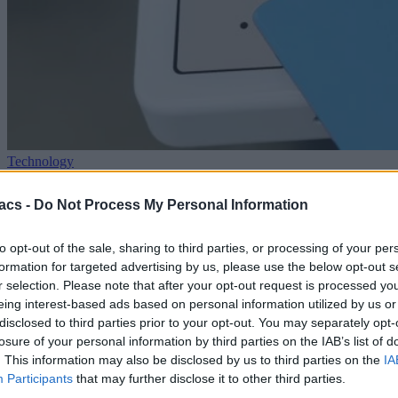
Technology
Μην φεύγετε αμέσως μετά την πληρωμή σε POS με
acs -
Do Not Process My Personal Information
Google Wallet
to opt-out of the sale, sharing to third parties, or processing of your per
05/08/2026
formation for targeted advertising by us, please use the below opt-out s
r selection. Please note that after your opt-out request is processed y
eing interest-based ads based on personal information utilized by us or
disclosed to third parties prior to your opt-out. You may separately opt-
losure of your personal information by third parties on the IAB’s list of
. This information may also be disclosed by us to third parties on the
IA
Participants
that may further disclose it to other third parties.