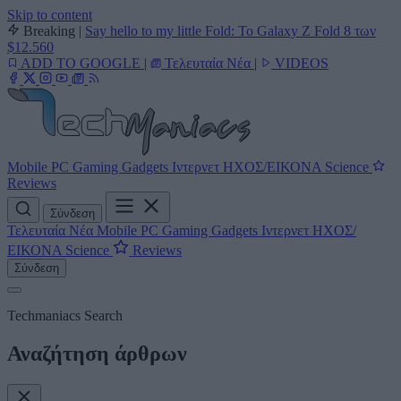
Skip to content
Breaking
|
Say hello to my little Fold: Το Galaxy Z Fold 8 των
$12.560
ADD TO GOOGLE
|
Τελευταία Νέα
|
VIDEOS
Mobile
PC
Gaming
Gadgets
Ιντερνετ
ΗΧΟΣ/ΕΙΚΟΝΑ
Science
Reviews
Σύνδεση
Τελευταία Νέα
Mobile
PC
Gaming
Gadgets
Ιντερνετ
ΗΧΟΣ/
ΕΙΚΟΝΑ
Science
Reviews
Σύνδεση
Techmaniacs Search
Αναζήτηση άρθρων