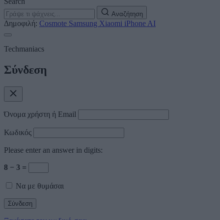
Search
Αναζήτηση
Δημοφιλή:
Cosmote
Samsung
Xiaomi
iPhone
AI
Techmaniacs
Σύνδεση
Όνομα χρήστη ή Email
Κωδικός
Please enter an answer in digits:
8 − 3 =
Να με θυμάσαι