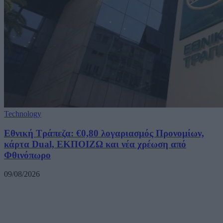
Technology
Εθνική Τράπεζα: €0,80 λογαριασμός Προνομίων,
κάρτα Dual, ΕΚΠΟΙΖΩ και νέα χρέωση από
Φθινόπωρο
09/08/2026