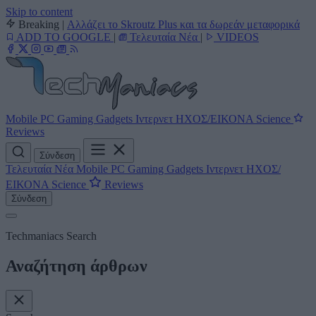
Skip to content
Breaking
|
Αλλάζει το Skroutz Plus και τα δωρεάν μεταφορικά
ADD TO GOOGLE
|
Τελευταία Νέα
|
VIDEOS
Mobile
PC
Gaming
Gadgets
Ιντερνετ
ΗΧΟΣ/ΕΙΚΟΝΑ
Science
Reviews
Σύνδεση
Τελευταία Νέα
Mobile
PC
Gaming
Gadgets
Ιντερνετ
ΗΧΟΣ/
ΕΙΚΟΝΑ
Science
Reviews
Σύνδεση
Techmaniacs Search
Αναζήτηση άρθρων