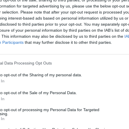
formation for targeted advertising by us, please use the below opt-out s
r selection. Please note that after your opt-out request is processed y
eing interest-based ads based on personal information utilized by us or
disclosed to third parties prior to your opt-out. You may separately opt-
losure of your personal information by third parties on the IAB’s list of
. This information may also be disclosed by us to third parties on the
IA
Participants
that may further disclose it to other third parties.
Baladis Koumpouras
al Data Processing Opt Outs
to opt-out of the Sharing of my personal data.
 In
Editor in Chief @ techmaniacs.gr με μεγάλη αγάπη για τα κινητά
τηλέφωνα και την επιστήμη. Ξεκίνησε το 2018 να εργάζεται στο
to opt-out of the Sale of my Personal Data.
techmaniacs.gr μετά από ένα σύντομο πέρασμα από myphone.gr
και digitallife.gr. Από τότε συνεχίζει μέχρι και σήμερα να κάνει
 In
αυτό που αγαπάει. Περισσότερα στο
https://baladiskoumpouras.link/
to opt-out of processing my Personal Data for Targeted
sing.
Tags:
amazon
 In