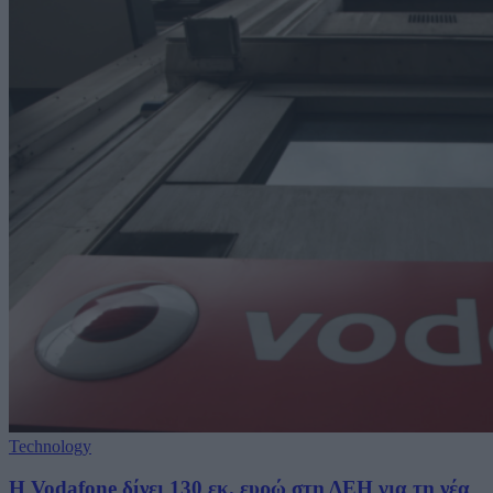
Technology
H Vodafone δίνει 130 εκ. ευρώ στη ΔΕΗ για τη νέα