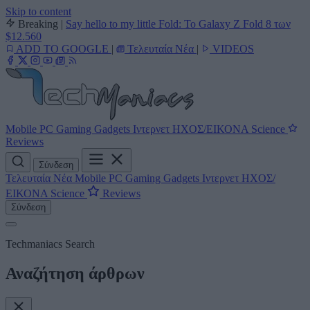
Skip to content
Breaking
|
Say hello to my little Fold: Το Galaxy Z Fold 8 των
$12.560
ADD TO GOOGLE
|
Τελευταία Νέα
|
VIDEOS
Mobile
PC
Gaming
Gadgets
Ιντερνετ
ΗΧΟΣ/ΕΙΚΟΝΑ
Science
Reviews
Σύνδεση
Τελευταία Νέα
Mobile
PC
Gaming
Gadgets
Ιντερνετ
ΗΧΟΣ/
ΕΙΚΟΝΑ
Science
Reviews
Σύνδεση
Techmaniacs Search
Αναζήτηση άρθρων