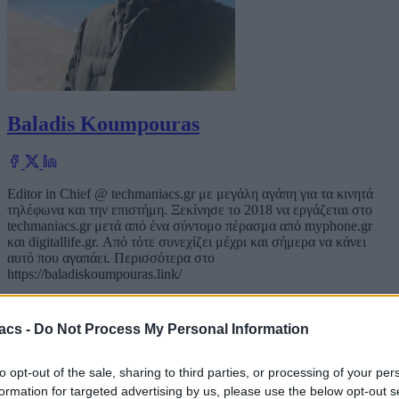
Baladis Koumpouras
Editor in Chief @ techmaniacs.gr με μεγάλη αγάπη για τα κινητά
τηλέφωνα και την επιστήμη. Ξεκίνησε το 2018 να εργάζεται στο
techmaniacs.gr μετά από ένα σύντομο πέρασμα από myphone.gr
και digitallife.gr. Από τότε συνεχίζει μέχρι και σήμερα να κάνει
αυτό που αγαπάει. Περισσότερα στο
https://baladiskoumpouras.link/
Tags:
forthnet
acs -
Do Not Process My Personal Information
No comments
to opt-out of the sale, sharing to third parties, or processing of your per
Αφήστε μια απάντηση
formation for targeted advertising by us, please use the below opt-out s