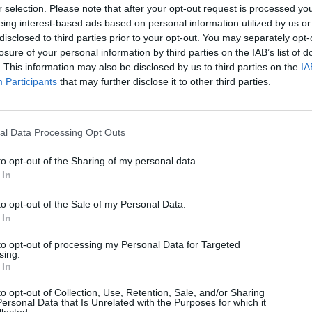
r selection. Please note that after your opt-out request is processed y
Η ηλ. διεύθυνση σας δεν δημοσιεύεται.
Τα υποχρεωτικά πεδία
eing interest-based ads based on personal information utilized by us or
σημειώνονται με
*
disclosed to third parties prior to your opt-out. You may separately opt-
Σχόλιο
*
losure of your personal information by third parties on the IAB’s list of
. This information may also be disclosed by us to third parties on the
IA
Participants
that may further disclose it to other third parties.
al Data Processing Opt Outs
to opt-out of the Sharing of my personal data.
Όνομα
*
 In
Email
*
to opt-out of the Sale of my Personal Data.
Ιστότοπος
 In
to opt-out of processing my Personal Data for Targeted
sing.
 In
This site uses Akismet to reduce spam.
Learn how your comment
data is processed.
to opt-out of Collection, Use, Retention, Sale, and/or Sharing
ersonal Data that Is Unrelated with the Purposes for which it
Διαφήμιση