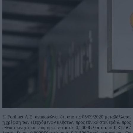
Η Forthnet Α.Ε. ανακοινώνει ότι από τις 05/09/2020 μεταβάλλεται
η χρέωση των εξερχόμενων κλήσεων προς εθνικά σταθερά & προς
εθνικά κινητά και διαμορφώνεται σε 0,5000€/λεπτό από 0,3125€/
λεπτό & σε 0,6000€/λεπτό από 0,3150€/λεπτό αντίστοιχα. Ως