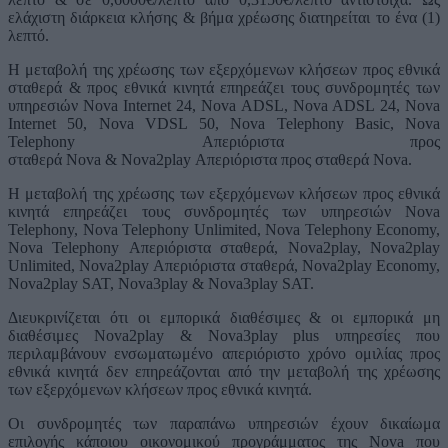
ελάχιστη διάρκεια κλήσης & βήμα χρέωσης διατηρείται το ένα (1)
λεπτό.
Η μεταβολή της χρέωσης των εξερχόμενων κλήσεων προς εθνικά
σταθερά & προς εθνικά κινητά επηρεάζει τους συνδρομητές των
υπηρεσιών Nova Internet 24, Nova ADSL, Nova ADSL 24, Nova
Internet 50, Nova VDSL 50, Nova Telephony Basic, Nova
Telephony Απεριόριστα προς
σταθερά Nova & Nova2play Απεριόριστα προς σταθερά Nova.
Η μεταβολή της χρέωσης των εξερχόμενων κλήσεων προς εθνικά
κινητά επηρεάζει τους συνδρομητές των υπηρεσιών Nova
Telephony, Nova Telephony Unlimited, Nova Telephony Economy,
Nova Telephony Απεριόριστα σταθερά, Nova2play, Nova2play
Unlimited, Nova2play Απεριόριστα σταθερά, Nova2play Economy,
Nova2play SAT, Nova3play & Nova3play SAT.
Διευκρινίζεται ότι οι εμπορικά διαθέσιμες & οι εμπορικά μη
διαθέσιμες Nova2play & Nova3play plus υπηρεσίες που
περιλαμβάνουν ενσωματωμένο απεριόριστο χρόνο ομιλίας προς
εθνικά κινητά δεν επηρεάζονται από την μεταβολή της χρέωσης
των εξερχόμενων κλήσεων προς εθνικά κινητά.
Οι συνδρομητές των παραπάνω υπηρεσιών έχουν δικαίωμα
επιλογής κάποιου οικονομικού προγράμματος της Nova που