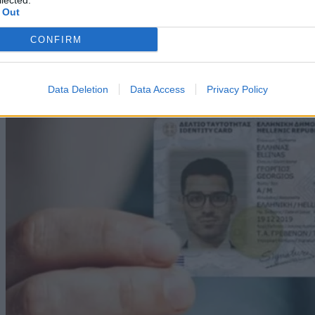
lected.
 Out
Continue Reading
CONFIRM
More Stories
More
Data Deletion
Data Access
Privacy Policy