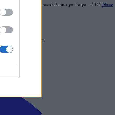
λονταν στο Ontario. Φέρεται να έκλεψε περισσότερα από 120
iPhone
ήματος του Beltrano.
 και στα social media σας.