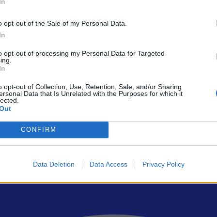
In
ltrano έκλεβε προϊόντα από παλέτες που υποτίθεται ότι θα αποστέλ
o opt-out of the Sale of my Personal Data.
η του σπιτιού, των μετρητών, των τραπεζικών λογαριασμών και του οχ
In
to opt-out of processing my Personal Data for Targeted
ing.
In
ρώτοι όλα τα τεχνολογικά νέα, ή προσθέστε μας στον RSS feed reader
o opt-out of Collection, Use, Retention, Sale, and/or Sharing
ersonal Data that Is Unrelated with the Purposes for which it
lected.
Out
CONFIRM
Data Deletion
Data Access
Privacy Policy