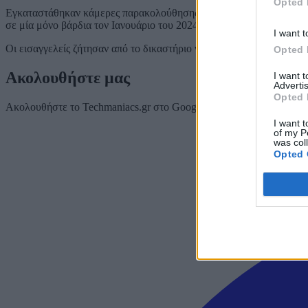
Opted 
Εγκαταστάθηκαν κάμερες παρακολούθησης και διαπιστώθηκε ότι ο Be
σε μία μόνο βάρδια τον Ιανουάριο του 2024.
I want t
Οι εισαγγελείς ζήτησαν από το δικαστήριο να εγκρίνει την κατάσχεσ
Opted 
Ακολουθήστε μας
I want 
Advertis
Opted 
Ακολουθήστε το Techmaniacs.gr στο Google News για να διαβάζετε π
I want t
of my P
was col
Opted 