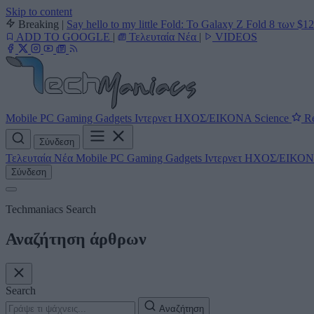
Skip to content
Breaking
|
Say hello to my little Fold: Το Galaxy Z Fold 8 των $1
ADD TO GOOGLE
|
Τελευταία Νέα
|
VIDEOS
Mobile
PC
Gaming
Gadgets
Ιντερνετ
ΗΧΟΣ/ΕΙΚΟΝΑ
Science
Re
Σύνδεση
Τελευταία Νέα
Mobile
PC
Gaming
Gadgets
Ιντερνετ
ΗΧΟΣ/ΕΙΚΟ
Σύνδεση
Techmaniacs Search
Αναζήτηση άρθρων
Search
Αναζήτηση