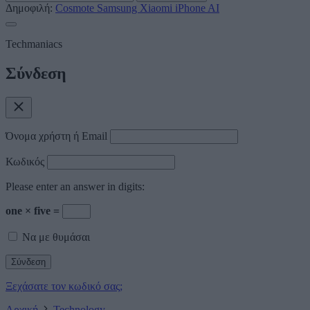
Δημοφιλή:
Cosmote
Samsung
Xiaomi
iPhone
AI
Techmaniacs
Σύνδεση
Όνομα χρήστη ή Email
Κωδικός
Please enter an answer in digits:
one × five =
Να με θυμάσαι
Ξεχάσατε τον κωδικό σας;
Αρχική
Technology