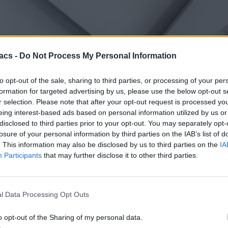
acs -
Do Not Process My Personal Information
to opt-out of the sale, sharing to third parties, or processing of your per
formation for targeted advertising by us, please use the below opt-out s
είται ότι έκλεψε προϊόντα Apple αξίας άνω των 1,3 εκατομμυρίων δ
r selection. Please note that after your opt-out request is processed y
eing interest-based ads based on personal information utilized by us or
Free Press, ο εργαζόμενος της UPS Orville Beltrano έκλεψε περίπο
disclosed to third parties prior to your opt-out. You may separately opt-
ε τα προϊόντα που έκλεψε στο Kijiji.
losure of your personal information by third parties on the IAB’s list of
εσε περισσότερα από 232.000 δολάρια στους τραπεζικούς του λογαρι
. This information may also be disclosed by us to third parties on the
IA
9.000 δολάρια σε μετρητά, έναν φορητό υπολογιστή Mac και κοσμήματα
Participants
that may further disclose it to other third parties.
από την UPS και δήλωσε ότι χρησιμοποίησε τα χρήματα για να αγορά
, κλοπή κάτω των 5.000 δολαρίων, κατοχή περιουσιακών στοιχείων 
l Data Processing Opt Outs
o opt-out of the Sharing of my personal data.
για να διαπιστώσει γιατί εξαφανίζονταν τόσες πολλές συσκευές Appl