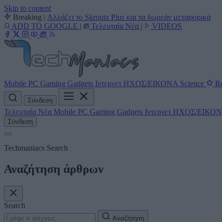
Skip to content
Breaking
|
Αλλάζει το Skroutz Plus και τα δωρεάν μεταφορικά
ADD TO GOOGLE
|
Τελευταία Νέα
|
VIDEOS
Mobile
PC
Gaming
Gadgets
Ιντερνετ
ΗΧΟΣ/ΕΙΚΟΝΑ
Science
Re
Σύνδεση
Τελευταία Νέα
Mobile
PC
Gaming
Gadgets
Ιντερνετ
ΗΧΟΣ/ΕΙΚΟ
Σύνδεση
Techmaniacs Search
Αναζήτηση άρθρων
Search
Αναζήτηση