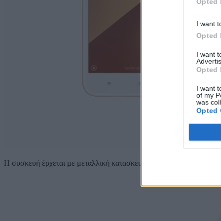
Opted 
I want t
Opted 
I want 
Advertis
Opted 
I want t
of my P
was col
Opted 
Η συσκευή έρχεται με μεταλλική κατασκευή και οθόνη 5.5 ίντσες, 