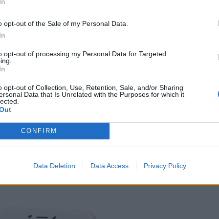
In
o opt-out of the Sale of my Personal Data.
In
to opt-out of processing my Personal Data for Targeted
ing.
In
o opt-out of Collection, Use, Retention, Sale, and/or Sharing
ersonal Data that Is Unrelated with the Purposes for which it
lected.
Out
CONFIRM
ανάλυσης HD. Η τεχνολογία της οθόνης είναι IPS LCD, που προσφέρει
Data Deletion
Data Access
Privacy Policy