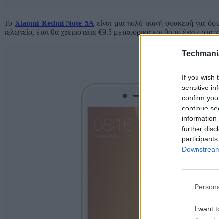
Το
Xiaomi Redmi Note 5A
είναι μια πολύ ικανή συσκευή για όσο
τελωνείο, έτσι θα χρειαστείτε €9.5 μεταφορικά και θα το έχετε στα χ
Techmani
If you wish 
sensitive in
confirm you
continue se
information 
further disc
participants
Downstream 
Persona
I want t