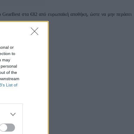
του GearBest στα €82 από ευρωπαϊκή αποθήκη, ώστε να μην περάσει
sonal or
ection to
ou may
 personal
out of the
 downstream
B’s List of