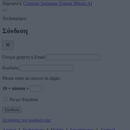
Δημοφιλή:
Cosmote
Samsung
Xiaomi
iPhone
AI
Techmaniacs
Σύνδεση
Όνομα χρήστη ή Email
Κωδικός
Please enter an answer in digits:
19 + sixteen =
Να με θυμάσαι
Ξεχάσατε τον κωδικό σας;
Αρχική
Technology
Mobile
Smartphones
Android