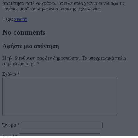
σταμάτησα ποτέ να γράφω. Τα τελευταία χρόνια συνδυάζω τις
"αγάπες μου" και δηλώνω συντάκτης τεχνολογίας.
Tags:
xiaomi
No comments
Αφήστε μια απάντηση
Η ηλ. διεύθυνση σας δεν δημοσιεύεται.
Τα υποχρεωτικά πεδία
σημειώνονται με
*
Σχόλιο
*
Όνομα
*
Email
*