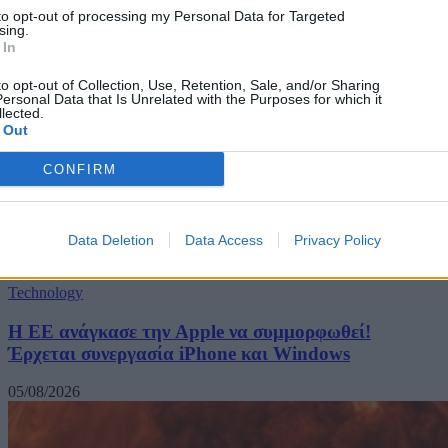
to opt-out of processing my Personal Data for Targeted
sing.
 In
to opt-out of Collection, Use, Retention, Sale, and/or Sharing
ersonal Data that Is Unrelated with the Purposes for which it
lected.
 Out
CONFIRM
Data Deletion
Data Access
Privacy Policy
Technology
H ΕΕ ανάγκασε την Apple να συμμορφωθεί!
Έρχεται συνεργασία iPhone και Windows
05/08/2026