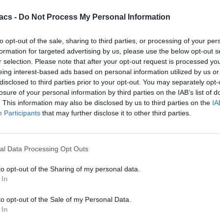
Ιστότοπος
acs -
Do Not Process My Personal Information
to opt-out of the sale, sharing to third parties, or processing of your per
This site uses Akismet to reduce spam.
Learn how your comment
formation for targeted advertising by us, please use the below opt-out s
data is processed.
r selection. Please note that after your opt-out request is processed y
eing interest-based ads based on personal information utilized by us or
Διαφήμιση
disclosed to third parties prior to your opt-out. You may separately opt-
losure of your personal information by third parties on the IAB’s list of
Continue Reading
. This information may also be disclosed by us to third parties on the
IA
Participants
that may further disclose it to other third parties.
More Stories
More
al Data Processing Opt Outs
to opt-out of the Sharing of my personal data.
 In
to opt-out of the Sale of my Personal Data.
 In