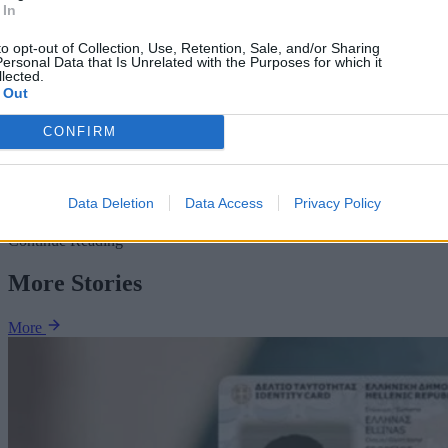
 In
Email
*
to opt-out of Collection, Use, Retention, Sale, and/or Sharing
ersonal Data that Is Unrelated with the Purposes for which it
Ιστότοπος
lected.
 Out
CONFIRM
This site uses Akismet to reduce spam.
Learn how your comment
data is processed.
Διαφήμιση
Data Deletion
Data Access
Privacy Policy
Continue Reading
More Stories
More