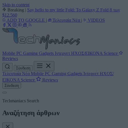
Skip to content
Breaking
|
Say hello to my little Fold: Το Galaxy Z Fold 8 των
$12.560
ADD TO GOOGLE
|
Τελευταία Νέα
|
VIDEOS
Mobile
PC
Gaming
Gadgets
Ιντερνετ
ΗΧΟΣ/ΕΙΚΟΝΑ
Science
Reviews
Σύνδεση
Τελευταία Νέα
Mobile
PC
Gaming
Gadgets
Ιντερνετ
ΗΧΟΣ/
ΕΙΚΟΝΑ
Science
Reviews
Σύνδεση
Techmaniacs Search
Αναζήτηση άρθρων