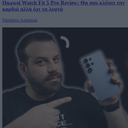
Huawei Watch Fit 5 Pro Review: Θα σου κλέψει την
καρδιά αλλά όχι τα λεφτά
Dimitrios Amprazis