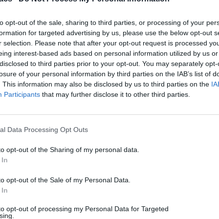
techmaniacs.gr μετά από ένα σύντομο πέρασμα από myphone.gr
και digitallife.gr. Από τότε συνεχίζει μέχρι και σήμερα να κάνει
to opt-out of the sale, sharing to third parties, or processing of your per
αυτό που αγαπάει. Περισσότερα στο
formation for targeted advertising by us, please use the below opt-out s
https://baladiskoumpouras.link/
r selection. Please note that after your opt-out request is processed y
Tags:
Nokia 7 Plus
Xiaomi Mi A2
eing interest-based ads based on personal information utilized by us or
disclosed to third parties prior to your opt-out. You may separately opt-
No comments
losure of your personal information by third parties on the IAB’s list of
. This information may also be disclosed by us to third parties on the
IA
Αφήστε μια απάντηση
Participants
that may further disclose it to other third parties.
Η ηλ. διεύθυνση σας δεν δημοσιεύεται.
Τα υποχρεωτικά πεδία
σημειώνονται με
*
al Data Processing Opt Outs
Σχόλιο
*
to opt-out of the Sharing of my personal data.
 In
to opt-out of the Sale of my Personal Data.
 In
to opt-out of processing my Personal Data for Targeted
sing.
Όνομα
*