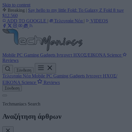
Skip to content
Breaking
|
Say hello to my little Fold: Το Galaxy Z Fold 8 των
$12.560
ADD TO GOOGLE
|
Τελευταία Νέα
|
VIDEOS
Mobile
PC
Gaming
Gadgets
Ιντερνετ
ΗΧΟΣ/ΕΙΚΟΝΑ
Science
Reviews
Σύνδεση
Τελευταία Νέα
Mobile
PC
Gaming
Gadgets
Ιντερνετ
ΗΧΟΣ/
ΕΙΚΟΝΑ
Science
Reviews
Σύνδεση
Techmaniacs Search
Αναζήτηση άρθρων