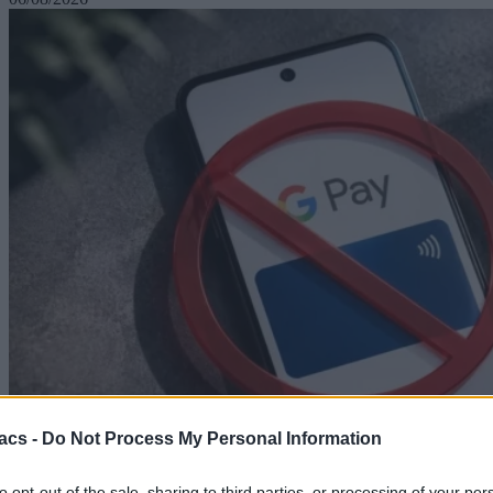
acs -
Do Not Process My Personal Information
to opt-out of the sale, sharing to third parties, or processing of your per