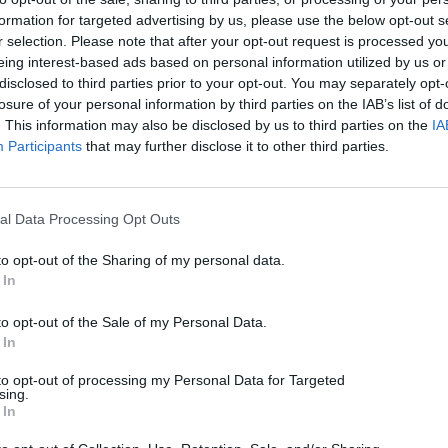
Mobile
formation for targeted advertising by us, please use the below opt-out s
Μπλόκο στις ανέπαφες πληρωμές: Η ενημέρωση των
r selection. Please note that after your opt-out request is processed y
eing interest-based ads based on personal information utilized by us or
Play Services χτυπά κινέζικα Xiaomi, Vivo, Oppo &
disclosed to third parties prior to your opt-out. You may separately opt-
OnePlus
losure of your personal information by third parties on the IAB’s list of
. This information may also be disclosed by us to third parties on the
IA
06/08/2026
Participants
that may further disclose it to other third parties.
al Data Processing Opt Outs
to opt-out of the Sharing of my personal data.
 In
to opt-out of the Sale of my Personal Data.
 In
to opt-out of processing my Personal Data for Targeted
sing.
 In