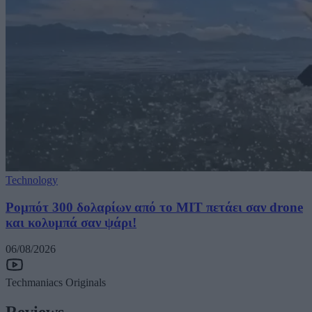
Technology
Ρομπότ 300 δολαρίων από το MIT πετάει σαν drone
και κολυμπά σαν ψάρι!
06/08/2026
Techmaniacs Originals