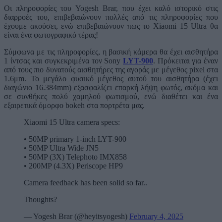
Οι πληροφορίες του Yogesh Brar, που έχει καλό ιστορικό στις
διαρροές του, επιβεβαιώνουν πολλές από τις πληροφορίες που
έχουμε ακούσει, ενώ επιβεβαιώνουν πως το Xiaomi 15 Ultra θα
είναι ένα φωτογραφικό τέρας!
Σύμφωνα με τις πληροφορίες, η βασική κάμερα θα έχει αισθητήρα
1 ίντσας και συγκεκριμένα τον Sony
LYT
-900
. Πρόκειται για έναν
από τους πιο δυνατούς αισθητήρες της αγοράς με μέγεθος pixel στα
1.6μm. Το μεγάλο φυσικό μέγεθος αυτού του αισθητήρα (έχει
διαγώνιο 16.384mm) εξασφαλίζει επαρκή λήψη φωτός, ακόμα και
σε συνθήκες πολύ χαμηλού φωτισμού, ενώ διαθέτει και ένα
εξαιρετικά όμορφο bokeh στα πορτρέτα μας.
Xiaomi 15 Ultra camera specs:
• 50MP primary 1-inch LYT-900
• 50MP Ultra Wide JN5
• 50MP (3X) Telephoto IMX858
• 200MP (4.3X) Periscope HP9
Camera feedback has been solid so far..
Thoughts?
— Yogesh Brar (@heyitsyogesh)
February 4, 2025