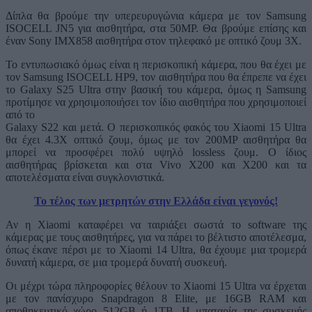
Δίπλα θα βρούμε την υπερευρυγώνια κάμερα με τον Samsung
ISOCELL JN5 για αισθητήρα, στα 50MP. Θα βρούμε επίσης και
έναν Sony ΙΜΧ858 αισθητήρα στον τηλεφακό με οπτικό ζουμ 3Χ.
Το εντυπωσιακό όμως είναι η περισκοπική κάμερα, που θα έχει με
τον Samsung ISOCELL HP9, τον αισθητήρα που θα έπρεπε να έχει
το Galaxy S25 Ultra στην βασική του κάμερα, όμως η Samsung
προτίμησε να χρησιμοποιήσει τον ίδιο αισθητήρα που χρησιμοποιεί
από το
Galaxy S22 και μετά. Ο περισκοπικός φακός του Xiaomi 15 Ultra
θα έχει 4.3Χ οπτικό ζουμ, όμως με τον 200MP αισθητήρα θα
μπορεί να προσφέρει πολύ υψηλό lossless ζουμ. Ο ίδιος
αισθητήρας βρίσκεται και στα Vivo X200 και Χ200 και τα
αποτελέσματα είναι συγκλονιστικά.
Το τέλος των μετρητών στην Ελλάδα είναι γεγονός!
Αν η Xiaomi καταφέρει να ταιριάξει σωστά το software της
κάμερας με τους αισθητήρες, για να πάρει το βέλτιστο αποτέλεσμα,
όπως έκανε πέρσι με το Xiaomi 14 Ultra, θα έχουμε μια τρομερά
δυνατή κάμερα, σε μια τρομερά δυνατή συσκευή.
Οι μέχρι τώρα πληροφορίες θέλουν το Xiaomi 15 Ultra να έρχεται
με τον πανίσχυρο Snapdragon 8 Elite, με 16GB RAM και
αποθηκευτικό χώρο 512GB ή 1TB. Η μπαταρία της συσκευής