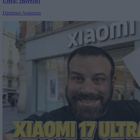
Ultra; [Βίντεο]
Dimitrios Amprazis