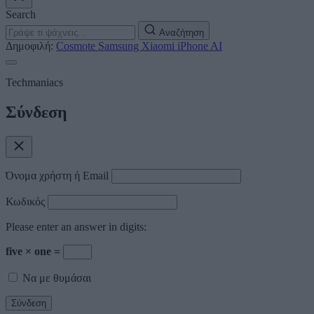
Search
Αναζήτηση
Δημοφιλή:
Cosmote
Samsung
Xiaomi
iPhone
AI
Techmaniacs
Σύνδεση
Όνομα χρήστη ή Email
Κωδικός
Please enter an answer in digits:
five × one =
Να με θυμάσαι