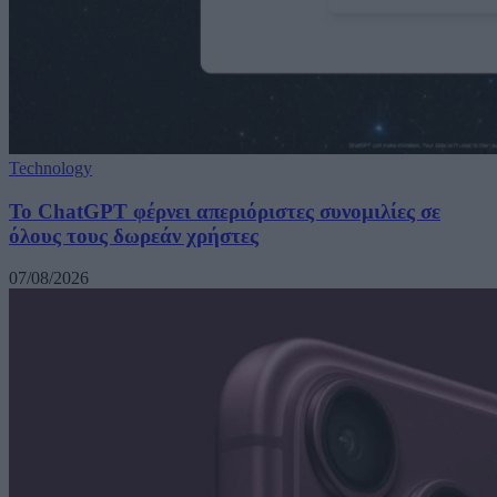
Technology
Το ChatGPT φέρνει απεριόριστες συνομιλίες σε
όλους τους δωρεάν χρήστες
07/08/2026