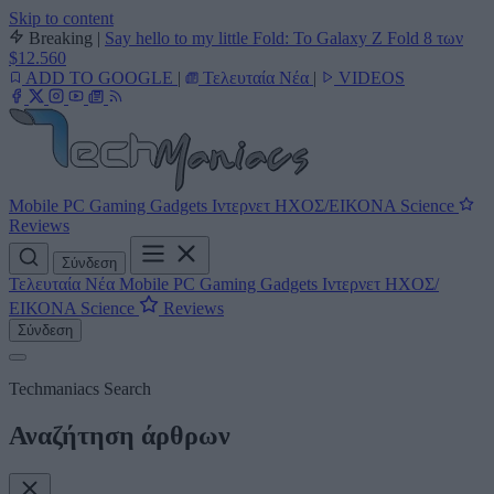
Skip to content
Breaking
|
Say hello to my little Fold: Το Galaxy Z Fold 8 των
$12.560
ADD TO GOOGLE
|
Τελευταία Νέα
|
VIDEOS
Mobile
PC
Gaming
Gadgets
Ιντερνετ
ΗΧΟΣ/ΕΙΚΟΝΑ
Science
Reviews
Σύνδεση
Τελευταία Νέα
Mobile
PC
Gaming
Gadgets
Ιντερνετ
ΗΧΟΣ/
ΕΙΚΟΝΑ
Science
Reviews
Σύνδεση
Techmaniacs Search
Αναζήτηση άρθρων