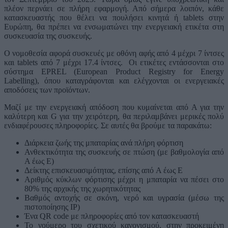
πλέον περνάει σε πλήρη εφαρμογή. Από σήμερα λοιπόν, κάθε
κατασκευαστής που θέλει να πουλήσει κινητά ή tablets στην
Ευρώπη, θα πρέπει να ενσωματώνει την ενεργειακή ετικέτα στη
συσκευασία της συσκευής.
Ο νομοθεσία αφορά συσκευές με οθόνη αφής από 4 μέχρι 7 ίντσες
και tablets από 7 μέχρι 17.4 ίντσες. Οι ετικέτες εντάσσονται στο
σύστημα EPREL (European Product Registry for Energy
Labelling), όπου καταγράφονται και ελέγχονται οι ενεργειακές
αποδόσεις των προϊόντων.
Μαζί με την ενεργειακή απόδοση που κυμαίνεται από Α για την
καλύτερη και G για την χειρότερη, θα περιλαμβάνει μερικές πολύ
ενδιαφέρουσες πληροφορίες. Σε αυτές θα βρούμε τα παρακάτω:
Διάρκεια ζωής της μπαταρίας ανά πλήρη φόρτιση
Ανθεκτικότητα της συσκευής σε πτώση (με βαθμολογία από
A έως E)
Δείκτης επισκευασιμότητας, επίσης από A έως E
Αριθμός κύκλων φόρτισης μέχρι η μπαταρία να πέσει στο
80% της αρχικής της χωρητικότητας
Βαθμός αντοχής σε σκόνη, νερό και υγρασία (μέσω της
πιστοποίησης IP)
Ένα QR code με πληροφορίες από τον κατασκευαστή
Το νούμερο του σχετικού κανονισμού, στην προκειμένη