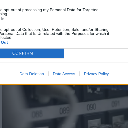
07/08/2026
to opt-out of processing my Personal Data for Targeted
sing.
 In
to opt-out of Collection, Use, Retention, Sale, and/or Sharing
ersonal Data that Is Unrelated with the Purposes for which it
lected.
 Out
CONFIRM
Data Deletion
Data Access
Privacy Policy