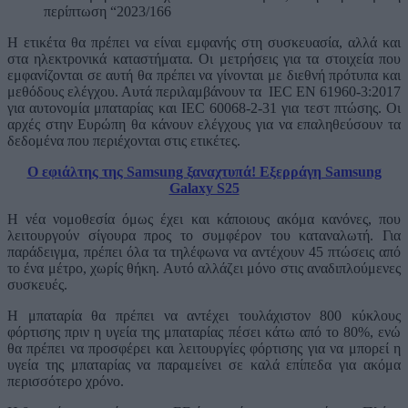
περίπτωση “2023/166
Η ετικέτα θα πρέπει να είναι εμφανής στη συσκευασία, αλλά και
στα ηλεκτρονικά καταστήματα. Οι μετρήσεις για τα στοιχεία που
εμφανίζονται σε αυτή θα πρέπει να γίνονται με διεθνή πρότυπα και
μεθόδους ελέγχου. Αυτά περιλαμβάνουν τα IEC EN 61960-3:2017
για αυτονομία μπαταρίας και IEC 60068-2-31 για τεστ πτώσης. Οι
αρχές στην Ευρώπη θα κάνουν ελέγχους για να επαληθεύσουν τα
δεδομένα που περιέχονται στις ετικέτες.
Ο εφιάλτης της Samsung ξαναχτυπά! Εξερράγη Samsung
Galaxy S25
Η νέα νομοθεσία όμως έχει και κάποιους ακόμα κανόνες, που
λειτουργούν σίγουρα προς το συμφέρον του καταναλωτή. Για
παράδειγμα, πρέπει όλα τα τηλέφωνα να αντέχουν 45 πτώσεις από
το ένα μέτρο, χωρίς θήκη. Αυτό αλλάζει μόνο στις αναδιπλούμενες
συσκευές.
Η μπαταρία θα πρέπει να αντέχει τουλάχιστον 800 κύκλους
φόρτισης πριν η υγεία της μπαταρίας πέσει κάτω από το 80%, ενώ
θα πρέπει να προσφέρει και λειτουργίες φόρτισης για να μπορεί η
υγεία της μπαταρίας να παραμείνει σε καλά επίπεδα για ακόμα
περισσότερο χρόνο.