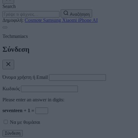
Search
Αναζήτηση
Δημοφιλή:
Cosmote
Samsung
Xiaomi
iPhone
AI
Techmaniacs
Σύνδεση
Όνομα χρήστη ή Email
Κωδικός
Please enter an answer in digits:
seventeen + 1 =
Να με θυμάσαι