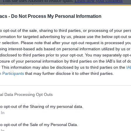
This site uses Akismet to reduce spam.
Learn how your comment
data is processed.
acs -
Do Not Process My Personal Information
Διαφήμιση
Continue Reading
to opt-out of the sale, sharing to third parties, or processing of your per
formation for targeted advertising by us, please use the below opt-out s
More Stories
r selection. Please note that after your opt-out request is processed y
eing interest-based ads based on personal information utilized by us or
More
disclosed to third parties prior to your opt-out. You may separately opt-
losure of your personal information by third parties on the IAB’s list of
. This information may also be disclosed by us to third parties on the
IA
Participants
that may further disclose it to other third parties.
al Data Processing Opt Outs
to opt-out of the Sharing of my personal data.
 In
to opt-out of the Sale of my Personal Data.
 In