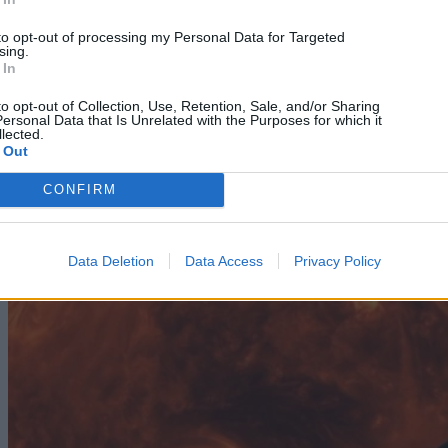
to opt-out of processing my Personal Data for Targeted
sing.
 In
to opt-out of Collection, Use, Retention, Sale, and/or Sharing
ersonal Data that Is Unrelated with the Purposes for which it
lected.
 Out
Technology
CONFIRM
H ΕΕ ανάγκασε την Apple να συμμορφωθεί!
Έρχεται συνεργασία iPhone και Windows
Data Deletion
Data Access
Privacy Policy
05/08/2026