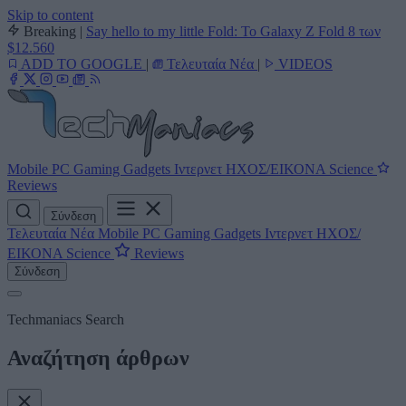
Skip to content
Breaking
|
Say hello to my little Fold: Το Galaxy Z Fold 8 των
$12.560
ADD TO GOOGLE
|
Τελευταία Νέα
|
VIDEOS
Mobile
PC
Gaming
Gadgets
Ιντερνετ
ΗΧΟΣ/ΕΙΚΟΝΑ
Science
Reviews
Σύνδεση
Τελευταία Νέα
Mobile
PC
Gaming
Gadgets
Ιντερνετ
ΗΧΟΣ/
ΕΙΚΟΝΑ
Science
Reviews
Σύνδεση
Techmaniacs Search
Αναζήτηση άρθρων