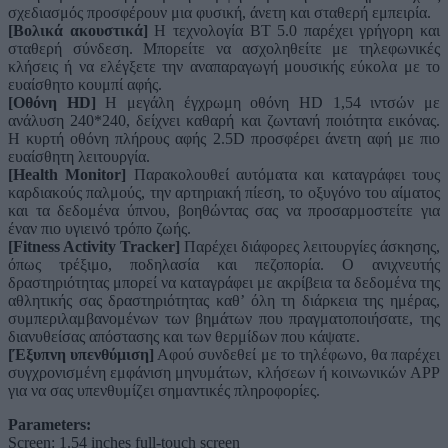
σχεδιασμός προσφέρουν μια φυσική, άνετη και σταθερή εμπειρία.
[Βολικά ακουστικά]
Η τεχνολογία BT 5.0 παρέχει γρήγορη και
σταθερή σύνδεση. Μπορείτε να ασχοληθείτε με τηλεφωνικές
κλήσεις ή να ελέγξετε την αναπαραγωγή μουσικής εύκολα με το
ευαίσθητο κουμπί αφής.
[Οθόνη HD]
Η μεγάλη έγχρωμη οθόνη HD 1,54 ιντσών με
ανάλυση 240*240, δείχνει καθαρή και ζωντανή ποιότητα εικόνας.
Η κυρτή οθόνη πλήρους αφής 2.5D προσφέρει άνετη αφή με πιο
ευαίσθητη λειτουργία.
[Health Monitor]
Παρακολουθεί αυτόματα και καταγράφει τους
καρδιακούς παλμούς, την αρτηριακή πίεση, το οξυγόνο του αίματος
και τα δεδομένα ύπνου, βοηθώντας σας να προσαρμοστείτε για
έναν πιο υγιεινό τρόπο ζωής.
[Fitness Activity Tracker]
Παρέχει διάφορες λειτουργίες άσκησης,
όπως τρέξιμο, ποδηλασία και πεζοπορία. Ο ανιχνευτής
δραστηριότητας μπορεί να καταγράφει με ακρίβεια τα δεδομένα της
αθλητικής σας δραστηριότητας καθ’ όλη τη διάρκεια της ημέρας,
συμπεριλαμβανομένων των βημάτων που πραγματοποιήσατε, της
διανυθείσας απόστασης και των θερμίδων που κάψατε.
[Έξυπνη υπενθύμιση]
Αφού συνδεθεί με το τηλέφωνο, θα παρέχει
συγχρονισμένη εμφάνιση μηνυμάτων, κλήσεων ή κοινωνικών APP
για να σας υπενθυμίζει σημαντικές πληροφορίες.
Parameters:
Screen: 1.54 inches full-touch screen