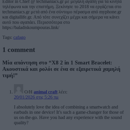
Editor in Chief @ techmaniacs.gr με μεγάλη αγάπη για τα κινητά
τηλέφωνα και την επιστήμη. Ξεκίνησε το 2018 να εργάζεται στο
techmaniacs.gr μετά από ένα σύντομο πέρασμα από myphone.gr
και digitallife.gr. Από τότε συνεχίζει μέχρι και σήμερα να κάνει
αυτό που αγαπάει. Περισσότερα στο
https://baladiskoumpouras.link/
Tags:
cafago
1 comment
Μία απάντηση στο “X8 2 in 1 Smart Bracelet:
Ακουστικά και ρολόι σε ένα σε εξαιρετικά χαμηλή
τιμή!”
Ο/Η
animal craft
λέει:
20/01/2026 στις 5:26 πμ
I absolutely love the idea of combining a smartwatch and
earbuds in one device! It’s such a game-changer for those of
us on-the-go. Have you had any experience with the sound
quality?