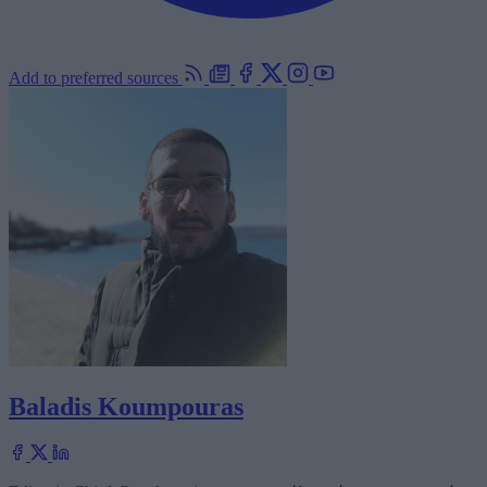
Add to preferred sources
Baladis Koumpouras