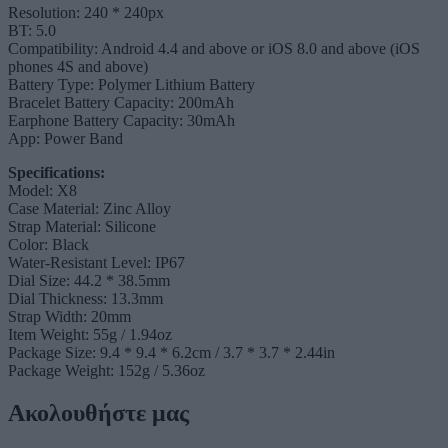
Resolution: 240 * 240px
BT: 5.0
Compatibility: Android 4.4 and above or iOS 8.0 and above (iOS
phones 4S and above)
Battery Type: Polymer Lithium Battery
Bracelet Battery Capacity: 200mAh
Earphone Battery Capacity: 30mAh
App: Power Band
Specifications:
Model: X8
Case Material: Zinc Alloy
Strap Material: Silicone
Color: Black
Water-Resistant Level: IP67
Dial Size: 44.2 * 38.5mm
Dial Thickness: 13.3mm
Strap Width: 20mm
Item Weight: 55g / 1.94oz
Package Size: 9.4 * 9.4 * 6.2cm / 3.7 * 3.7 * 2.44in
Package Weight: 152g / 5.36oz
Ακολουθήστε μας