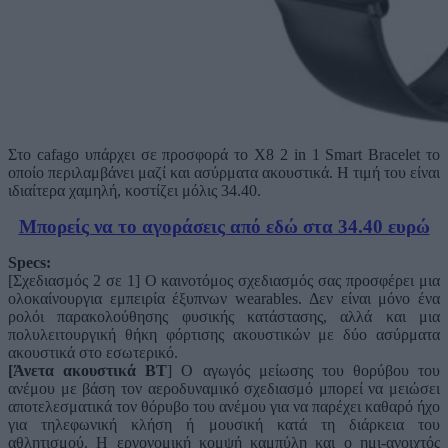
Στο cafago υπάρχει σε προσφορά το X8 2 in 1 Smart Bracelet το
οποίο περιλαμβάνει μαζί και ασύρματα ακουστικά. Η τιμή του είναι
ιδιαίτερα χαμηλή, κοστίζει μόλις 34.40.
Μπορείς να το αγοράσεις από εδώ στα 34.40 ευρώ
Specs:
[Σχεδιασμός 2 σε 1] Ο καινοτόμος σχεδιασμός σας προσφέρει μια
ολοκαίνουργια εμπειρία έξυπνων wearables. Δεν είναι μόνο ένα
ρολόι παρακολούθησης φυσικής κατάστασης, αλλά και μια
πολυλειτουργική θήκη φόρτισης ακουστικών με δύο ασύρματα
ακουστικά στο εσωτερικό.
[Άνετα ακουστικά BT
] Ο αγωγός μείωσης του θορύβου του
ανέμου με βάση τον αεροδυναμικό σχεδιασμό μπορεί να μειώσει
αποτελεσματικά τον θόρυβο του ανέμου για να παρέχει καθαρό ήχο
για τηλεφωνική κλήση ή μουσική κατά τη διάρκεια του
αθλητισμού. Η εργονομική κομψή καμπύλη και ο ημι-ανοιχτός