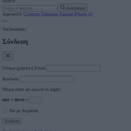
Search
Αναζήτηση
Δημοφιλή:
Cosmote
Samsung
Xiaomi
iPhone
AI
Techmaniacs
Σύνδεση
Όνομα χρήστη ή Email
Κωδικός
Please enter an answer in digits:
one × three =
Να με θυμάσαι