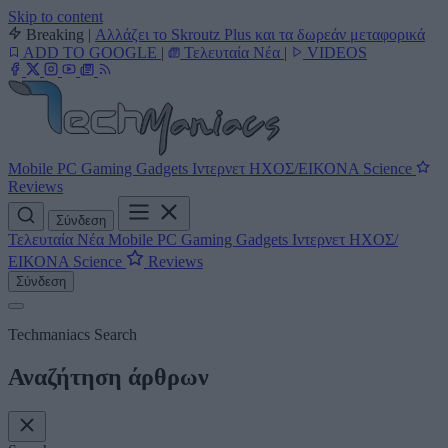
Skip to content
Breaking
|
Αλλάζει το Skroutz Plus και τα δωρεάν μεταφορικά
ADD TO GOOGLE
|
Τελευταία Νέα
|
VIDEOS
Mobile
PC
Gaming
Gadgets
Ιντερνετ
ΗΧΟΣ/ΕΙΚΟΝΑ
Science
Reviews
Σύνδεση
Τελευταία Νέα
Mobile
PC
Gaming
Gadgets
Ιντερνετ
ΗΧΟΣ/
ΕΙΚΟΝΑ
Science
Reviews
Σύνδεση
Techmaniacs Search
Αναζήτηση άρθρων