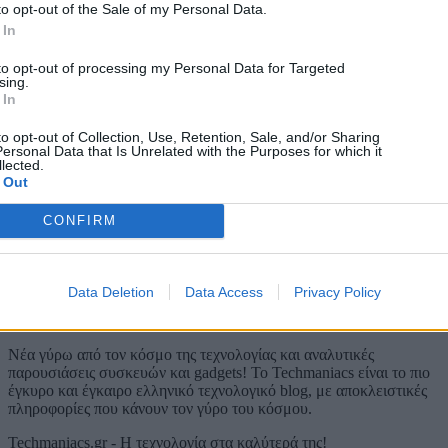
compact ναυαρχίδων;
to opt-out of the Sale of my Personal Data.
 In
Dimitrios Amprazis
to opt-out of processing my Personal Data for Targeted
sing.
Μείνε ενημερωμένος
 In
Ακολούθησέ μας στα social media και πρόσθεσέ μας στις
to opt-out of Collection, Use, Retention, Sale, and/or Sharing
αγαπημένες σου πηγές για να μη χάνεις καμία είδηση.
ersonal Data that Is Unrelated with the Purposes for which it
lected.
 Out
Add to Google
Google News
CONFIRM
Data Deletion
Data Access
Privacy Policy
Νέα γύρω από τον κόσμο της τεχνολογίας και αναλυτικές
παρουσιάσεις συσκευών και gadgets! Το Techmaniacs είναι το πιο
έγκυρο και έγκαιρο ελληνικό τεχνολογικό blog, με αποκλειστικές
πληροφορίες που κάνουν τον γύρο του κόσμου.
Techmaniacs.gr - Η τεχνολογία στα καλύτερά της!