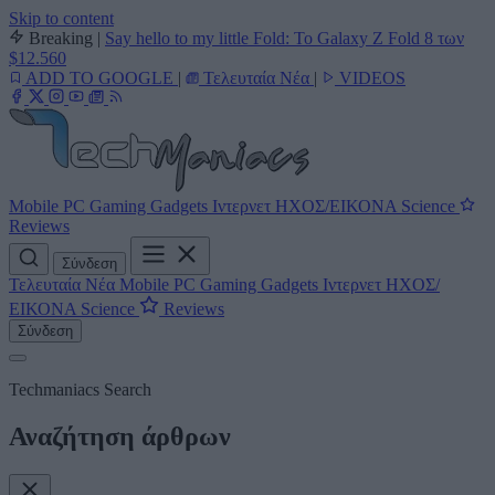
Skip to content
Breaking
|
Say hello to my little Fold: Το Galaxy Z Fold 8 των
$12.560
ADD TO GOOGLE
|
Τελευταία Νέα
|
VIDEOS
Mobile
PC
Gaming
Gadgets
Ιντερνετ
ΗΧΟΣ/ΕΙΚΟΝΑ
Science
Reviews
Σύνδεση
Τελευταία Νέα
Mobile
PC
Gaming
Gadgets
Ιντερνετ
ΗΧΟΣ/
ΕΙΚΟΝΑ
Science
Reviews
Σύνδεση
Techmaniacs Search
Αναζήτηση άρθρων