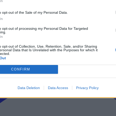
In
ρώτοι όλα τα τεχνολογικά νέα, ή προσθέστε μας στον RSS feed reader
o opt-out of the Sale of my Personal Data.
In
to opt-out of processing my Personal Data for Targeted
ing.
In
o opt-out of Collection, Use, Retention, Sale, and/or Sharing
ersonal Data that Is Unrelated with the Purposes for which it
lected.
Out
CONFIRM
Data Deletion
Data Access
Privacy Policy