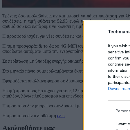
Τρέχεις όσο προλαβαίνεις αν και μπορεί να πάρει παράταση για λί
συνδέσεις, η τιμή φθάνει τα 52.93 ευρώ το μήνα με Vodafone στ
αριθμό σου και ελπίζουμε να κλείσει η τιμή.
Techmani
Η προσφορά ισχύει για νέες συνδέσεις και φορητότητα αριθμού, με 
If you wish 
Η τιμή προσφοράς & το δώρο 4G MiFi ισχύει αποκλειστικά για πε
αποδίδεται αυτόματα μετά την ενεργοποίηση της σύνδεσης κινητής 
sensitive in
confirm you
Σε περίπτωση μη ύπαρξης ενεργής οικιακής σύνδεσης Vodafone στα
continue se
information 
Στο μηνιαίο πάγιο συμπεριλαμβάνεται έκπτωση παγίου αντί επιδότ
further disc
Εφαρμόζεται απαλλαγή φόρου σε δικαιούχους έως 29 ετών, κατόπιν
participants
Downstream 
Η τιμή προσφοράς θα ισχύει για τους 12 πρώτους μήνες του συμβολ
επιπλέον, λόγω πληθωρισμού και επενδύσεων δικτύου.
Η προσφορά δεν μπορεί να συνδυαστεί με επιδότηση συσκευής.
Persona
Η προσφορά είναι διαθέσιμη
εδώ
I want t
Ακολουθήστε μας