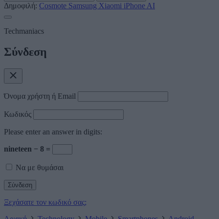
Δημοφιλή:
Cosmote
Samsung
Xiaomi
iPhone
AI
Techmaniacs
Σύνδεση
Όνομα χρήστη ή Email
Κωδικός
Please enter an answer in digits:
nineteen − 8 =
Να με θυμάσαι
Ξεχάσατε τον κωδικό σας;
Αρχική
Technology
Mobile
Smartphones
Android