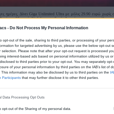
γες ημέρες. Δίνει Giga Unlimited Ultra με μόλις 29.90 ευρώ χωρίς
αθερή και 55 χωρίς Vodafone σταθερή. Λυπούμαστε που το είδαμε 
acs -
Do Not Process My Personal Information
24μηνη διάρκεια συμβολαίου, για ενεργοποιήσεις έως 22/07
to opt-out of the sale, sharing to third parties, or processing of your per
λάτες με ενεργή οικιακή σύνδεση Vodafone σταθερής στον ίδιο ΑΦΜ
και μόνο εφόσον πληρούνται οι προαναφερόμενες συνθήκες, ενώ σταμ
formation for targeted advertising by us, please use the below opt-out s
r selection. Please note that after your opt-out request is processed y
θερής στον ίδιο ΑΦΜ, ισχύουν οι τιμές με σήμανση «χωρίς Vodafone
eing interest-based ads based on personal information utilized by us or
disclosed to third parties prior to your opt-out. You may separately opt-
ησης συσκευής, συνδυαστική έκπτωση σταθερής – κινητής, ΦΠΑ 24% κ
losure of your personal information by third parties on the IAB’s list of
 επιτυχούς εγγραφής στο www.gov.gr.
. This information may also be disclosed by us to third parties on the
IA
Participants
that may further disclose it to other third parties.
αίου. Από τον 13 μήνα και έως τη λήξη του συμβολαίου, θα υπάρξει
l Data Processing Opt Outs
o opt-out of the Sharing of my personal data.