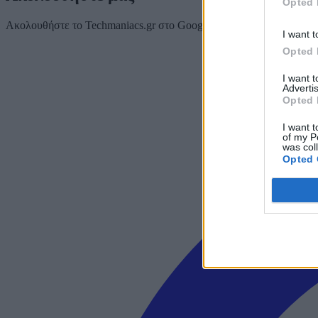
Opted 
Ακολουθήστε το Techmaniacs.gr στο Google News για να διαβάζετε π
I want t
Opted 
I want 
Advertis
Opted 
I want t
of my P
was col
Opted 