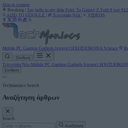
Skip to content
Breaking
|
Say hello to my little Fold: Το Galaxy Z Fold 8 των $1
ADD TO GOOGLE
|
Τελευταία Νέα
|
VIDEOS
Mobile
PC
Gaming
Gadgets
Ιντερνετ
ΗΧΟΣ/ΕΙΚΟΝΑ
Science
Re
Σύνδεση
Τελευταία Νέα
Mobile
PC
Gaming
Gadgets
Ιντερνετ
ΗΧΟΣ/ΕΙΚΟ
Σύνδεση
Techmaniacs Search
Αναζήτηση άρθρων
Search
Αναζήτηση