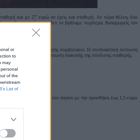
 σταθερή και με 27 ευρώ αν έχεις και σταθερή. Αν τώρα θέλεις δυο
τόσο καθυστερημένα και δεν το βγάλαμε νωρίτερα. Καταχωρείς τον
sonal or
 και για μια σύνδεση κινητής συμβολαίου. Η συνδυαστική έκπτωση
ατά να αποδίδεται σε περίπτωση διακοπής της σύνδεσης σταθερής.
ection to
ou may
 σταθερή».
 personal
out of the
αι φόρος κινητής 10%.
 downstream
B’s List of
 αναπροσαρμογή στην τιμή του παγίου με την προσθήκη έως 1,5 ευρώ