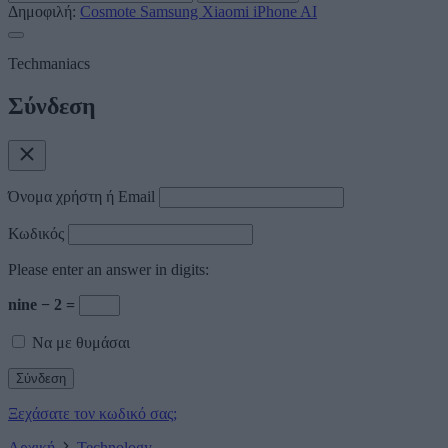
Δημοφιλή:
Cosmote
Samsung
Xiaomi
iPhone
AI
Techmaniacs
Σύνδεση
Όνομα χρήστη ή Email
Κωδικός
Please enter an answer in digits:
nine − 2 =
Να με θυμάσαι
Ξεχάσατε τον κωδικό σας;
Αρχική
Technology