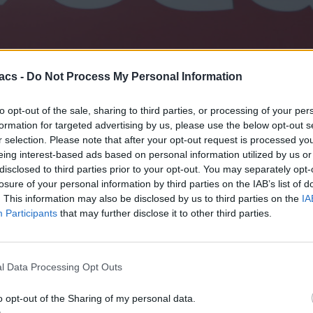
acs -
Do Not Process My Personal Information
 επίσημη ανακοίνωση η εταιρεία ενημερώνει για σειρά τιμολογιακών 
to opt-out of the sale, sharing to third parties, or processing of your per
formation for targeted advertising by us, please use the below opt-out s
μίως και μόλις μια τέτοια ευκαιρία έγινε διαθέσιμη για όλους όσους
r selection. Please note that after your opt-out request is processed y
 site της Vodafone:
eing interest-based ads based on personal information utilized by us or
ι:
disclosed to third parties prior to your opt-out. You may separately opt-
losure of your personal information by third parties on the IAB’s list of
Ιδιώτες και Επαγγελματίες από 01/07/26 (οι μεταβολές θα εφαρμοστ
. This information may also be disclosed by us to third parties on the
IA
ος) από 56,58€ σε 62,48€, Vodafone Family RED Start (2o, 3ο & 4ο 
Participants
that may further disclose it to other third parties.
ος) από 19,23€ σε 20,19€, Vodafone Family RED Max (1ο μέλος) από
 Vodafone RED 5GB από 56,58€ σε 59,55€, Vodafone RED 10GB από 
d και Vodafone RED Unlimited New από 97,14€ σε 103,05€, και Vod
 κλήσεις για όλους
l Data Processing Opt Outs
α Ιδιώτες και Επαγγελματίες από 01/07/26 (οι μεταβολές θα εφα
o opt-out of the Sharing of my personal data.
€ σε 33,55€, Καρτοπρόγραμμα Student από 26,19€ σε 28,09€, Καρτ