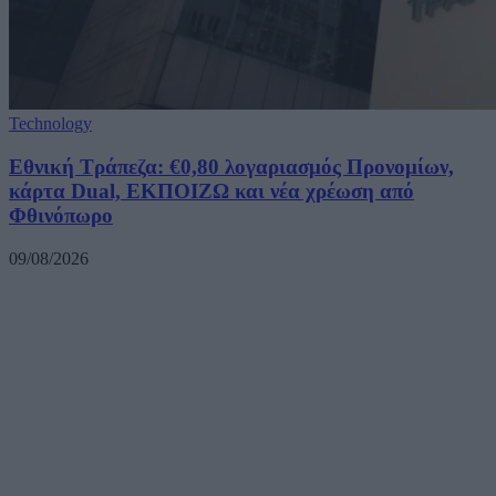
Technology
Εθνική Τράπεζα: €0,80 λογαριασμός Προνομίων,
κάρτα Dual, ΕΚΠΟΙΖΩ και νέα χρέωση από
Φθινόπωρο
09/08/2026