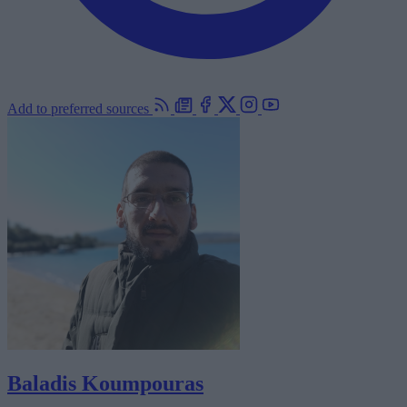
Add to preferred sources
Baladis Koumpouras