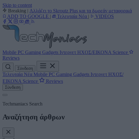
Skip to content
Breaking
|
Αλλάζει το Skroutz Plus και τα δωρεάν μεταφορικά
ADD TO GOOGLE
|
Τελευταία Νέα
|
VIDEOS
Mobile
PC
Gaming
Gadgets
Ιντερνετ
ΗΧΟΣ/ΕΙΚΟΝΑ
Science
Reviews
Σύνδεση
Τελευταία Νέα
Mobile
PC
Gaming
Gadgets
Ιντερνετ
ΗΧΟΣ/
ΕΙΚΟΝΑ
Science
Reviews
Σύνδεση
Techmaniacs Search
Αναζήτηση άρθρων