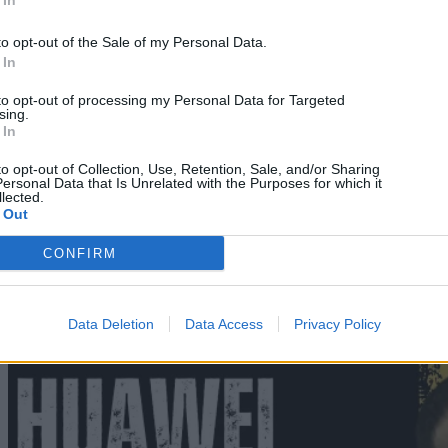
 In
09/08/2026
to opt-out of the Sale of my Personal Data.
 In
Techmaniacs Originals
to opt-out of processing my Personal Data for Targeted
Reviews
sing.
 In
Unboxing.
to opt-out of Collection, Use, Retention, Sale, and/or Sharing
ersonal Data that Is Unrelated with the Purposes for which it
Honest, direct, and hands-on. We benchmark, test, and daily-drive
lected.
the latest tech so you know what is actually worth your money.
 Out
Subscribe to Channel
CONFIRM
Swipe Reviews
Data Deletion
Data Access
Privacy Policy