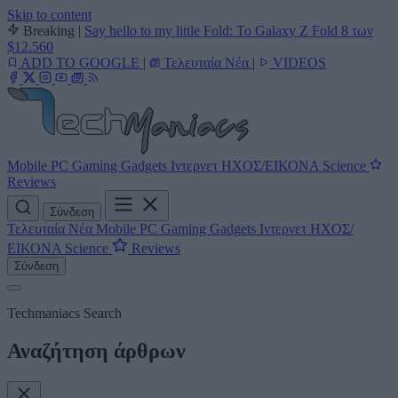
Skip to content
Breaking
|
Say hello to my little Fold: Το Galaxy Z Fold 8 των
$12.560
ADD TO GOOGLE
|
Τελευταία Νέα
|
VIDEOS
Mobile
PC
Gaming
Gadgets
Ιντερνετ
ΗΧΟΣ/ΕΙΚΟΝΑ
Science
Reviews
Σύνδεση
Τελευταία Νέα
Mobile
PC
Gaming
Gadgets
Ιντερνετ
ΗΧΟΣ/
ΕΙΚΟΝΑ
Science
Reviews
Σύνδεση
Techmaniacs Search
Αναζήτηση άρθρων