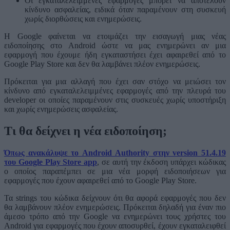
Οι εγκαταλελειμμένες εφαρμογές μπορεί να αποτελούν
κίνδυνο ασφαλείας, ειδικά όταν παραμένουν στη συσκευή
χωρίς διορθώσεις και ενημερώσεις.
Η Google φαίνεται να ετοιμάζει την εισαγωγή μιας νέας
ειδοποίησης στο Android ώστε να μας ενημερώνει αν μια
εφαρμογή που έχουμε ήδη εγκαταστήσει έχει αφαιρεθεί από το
Google Play Store και δεν θα λαμβάνει πλέον ενημερώσεις.
Πρόκειται για μια αλλαγή που έχει σαν στόχο να μειώσει τον
κίνδυνο από εγκαταλελειμμένες εφαρμογές από την πλευρά του
developer οι οποίες παραμένουν στις συσκευές χωρίς υποστήριξη
και χωρίς ενημερώσεις ασφαλείας.
Τι θα δείχνει η νέα ειδοποίηση;
Όπως ανακάλυψε το Android Authority στην version 51.4.19
του Google Play Store app
, σε αυτή την έκδοση υπάρχει κώδικας
ο οποίος παραπέμπει σε μια νέα μορφή ειδοποιήσεων για
εφαρμογές που έχουν αφαιρεθεί από το Google Play Store.
Τα strings του κώδικα δείχνουν ότι θα αφορά εφαρμογές που δεν
θα λαμβάνουν πλέον ενημερώσεις. Πρόκειται δηλαδή για έναν πιο
άμεσο τρόπο από την Google να ενημερώνει τους χρήστες του
Android για εφαρμογές που έχουν αποσυρθεί, έχουν εγκαταλειφθεί