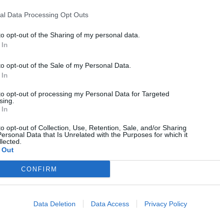
al Data Processing Opt Outs
to opt-out of the Sharing of my personal data.
 In
Science
to opt-out of the Sale of my Personal Data.
Αυτό είναι το «Σκουλήκι του Διαβόλου» και αλλάζει
 In
όσα γνωρίζαμε για τη ζωή. Οι άνθρωποι δεν
κυβερνάμε τον κόσμο
to opt-out of processing my Personal Data for Targeted
sing.
 In
08/08/2026
to opt-out of Collection, Use, Retention, Sale, and/or Sharing
ersonal Data that Is Unrelated with the Purposes for which it
lected.
 Out
CONFIRM
Data Deletion
Data Access
Privacy Policy