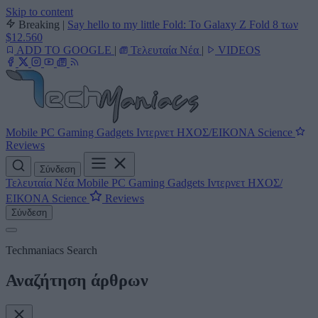
Skip to content
Breaking
|
Say hello to my little Fold: Το Galaxy Z Fold 8 των
$12.560
ADD TO GOOGLE
|
Τελευταία Νέα
|
VIDEOS
Mobile
PC
Gaming
Gadgets
Ιντερνετ
ΗΧΟΣ/ΕΙΚΟΝΑ
Science
Reviews
Σύνδεση
Τελευταία Νέα
Mobile
PC
Gaming
Gadgets
Ιντερνετ
ΗΧΟΣ/
ΕΙΚΟΝΑ
Science
Reviews
Σύνδεση
Techmaniacs Search
Αναζήτηση άρθρων