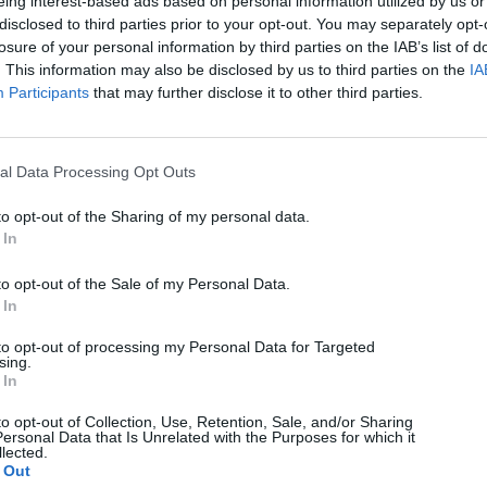
eing interest-based ads based on personal information utilized by us or
disclosed to third parties prior to your opt-out. You may separately opt-
losure of your personal information by third parties on the IAB’s list of
. This information may also be disclosed by us to third parties on the
IA
Participants
that may further disclose it to other third parties.
al Data Processing Opt Outs
to opt-out of the Sharing of my personal data.
 In
to opt-out of the Sale of my Personal Data.
 In
to opt-out of processing my Personal Data for Targeted
sing.
 In
to opt-out of Collection, Use, Retention, Sale, and/or Sharing
ersonal Data that Is Unrelated with the Purposes for which it
lected.
 Out