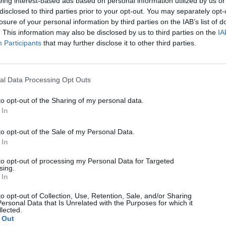
eing interest-based ads based on personal information utilized by us or
disclosed to third parties prior to your opt-out. You may separately opt-
losure of your personal information by third parties on the IAB’s list of
. This information may also be disclosed by us to third parties on the
IA
Participants
that may further disclose it to other third parties.
al Data Processing Opt Outs
to opt-out of the Sharing of my personal data.
 In
to opt-out of the Sale of my Personal Data.
 In
to opt-out of processing my Personal Data for Targeted
sing.
 In
to opt-out of Collection, Use, Retention, Sale, and/or Sharing
ersonal Data that Is Unrelated with the Purposes for which it
lected.
 Out