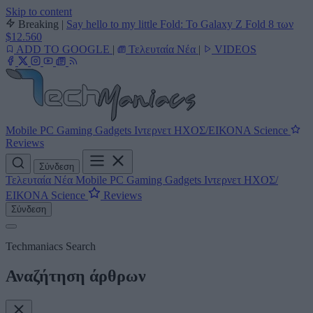
Skip to content
Breaking
|
Say hello to my little Fold: Το Galaxy Z Fold 8 των
$12.560
ADD TO GOOGLE
|
Τελευταία Νέα
|
VIDEOS
Mobile
PC
Gaming
Gadgets
Ιντερνετ
ΗΧΟΣ/ΕΙΚΟΝΑ
Science
Reviews
Σύνδεση
Τελευταία Νέα
Mobile
PC
Gaming
Gadgets
Ιντερνετ
ΗΧΟΣ/
ΕΙΚΟΝΑ
Science
Reviews
Σύνδεση
Techmaniacs Search
Αναζήτηση άρθρων