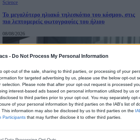
Science
Το μεγαλύτερο ηλιακό τηλεσκόπιο του κόσμου, στις
πιο λεπτομερείς φωτογραφίες του ήλιου
08/08/2026
acs -
Do Not Process My Personal Information
to opt-out of the sale, sharing to third parties, or processing of your per
formation for targeted advertising by us, please use the below opt-out s
r selection. Please note that after your opt-out request is processed y
eing interest-based ads based on personal information utilized by us or
disclosed to third parties prior to your opt-out. You may separately opt-
losure of your personal information by third parties on the IAB’s list of
. This information may also be disclosed by us to third parties on the
IA
Participants
that may further disclose it to other third parties.
al Data Processing Opt Outs