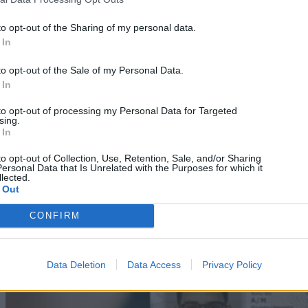
to opt-out of the Sharing of my personal data.
 In
to opt-out of the Sale of my Personal Data.
 In
to opt-out of processing my Personal Data for Targeted
sing.
Technology
 In
Η Vodafone αλλάζει τη χρέωση στις διεθνείς κλήσεις
to opt-out of Collection, Use, Retention, Sale, and/or Sharing
– Δωρεάν κατάργηση συμβολαίου
ersonal Data that Is Unrelated with the Purposes for which it
lected.
 Out
08/08/2026
CONFIRM
Data Deletion
Data Access
Privacy Policy