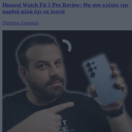
Huawei Watch Fit 5 Pro Review: Θα σου κλέψει την
καρδιά αλλά όχι τα λεφτά
Dimitrios Amprazis