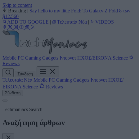
Skip to content
Breaking
|
Say hello to my little Fold: Το Galaxy Z Fold 8 των
$12.560
ADD TO GOOGLE
|
Τελευταία Νέα
|
VIDEOS
Mobile
PC
Gaming
Gadgets
Ιντερνετ
ΗΧΟΣ/ΕΙΚΟΝΑ
Science
Reviews
Σύνδεση
Τελευταία Νέα
Mobile
PC
Gaming
Gadgets
Ιντερνετ
ΗΧΟΣ/
ΕΙΚΟΝΑ
Science
Reviews
Σύνδεση
Techmaniacs Search
Αναζήτηση άρθρων