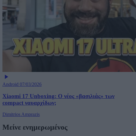
Android
07/03/2026
Xiaomi 17 Unboxing: Ο νέος «βασιλιάς» των
compact ναυαρχίδων;
Dimitrios Amprazis
Μείνε ενημερωμένος