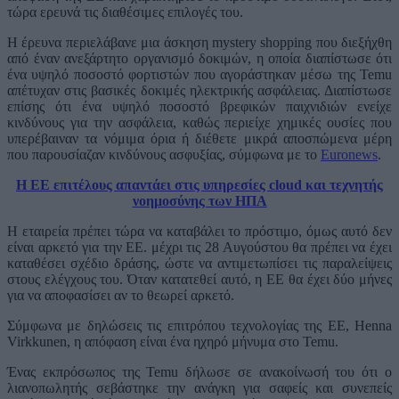
τώρα ερευνά τις διαθέσιμες επιλογές του.
Η έρευνα περιελάβανε μια άσκηση mystery shopping που διεξήχθη
από έναν ανεξάρτητο οργανισμό δοκιμών, η οποία διαπίστωσε ότι
ένα υψηλό ποσοστό φορτιστών που αγοράστηκαν μέσω της Temu
απέτυχαν στις βασικές δοκιμές ηλεκτρικής ασφάλειας. Διαπίστωσε
επίσης ότι ένα υψηλό ποσοστό βρεφικών παιχνιδιών ενείχε
κινδύνους για την ασφάλεια, καθώς περιείχε χημικές ουσίες που
υπερέβαιναν τα νόμιμα όρια ή διέθετε μικρά αποσπώμενα μέρη
που παρουσίαζαν κινδύνους ασφυξίας, σύμφωνα με το
Euronews
.
Η EE επιτέλους απαντάει στις υπηρεσίες cloud και τεχνητής
νοημοσύνης των ΗΠΑ
Η εταιρεία πρέπει τώρα να καταβάλει το πρόστιμο, όμως αυτό δεν
είναι αρκετό για την ΕΕ. μέχρι τις 28 Αυγούστου θα πρέπει να έχει
καταθέσει σχέδιο δράσης, ώστε να αντιμετωπίσει τις παραλείψεις
στους ελέγχους του. Όταν κατατεθεί αυτό, η ΕΕ θα έχει δύο μήνες
για να αποφασίσει αν το θεωρεί αρκετό.
Σύμφωνα με δηλώσεις τις επιτρόπου τεχνολογίας της EE, Henna
Virkkunen, η απόφαση είναι ένα ηχηρό μήνυμα στο Temu.
Ένας εκπρόσωπος της Temu δήλωσε σε ανακοίνωσή του ότι ο
λιανοπωλητής σεβάστηκε την ανάγκη για σαφείς και συνεπείς