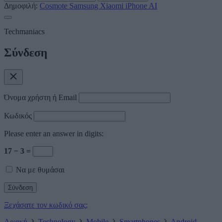
Δημοφιλή:
Cosmote
Samsung
Xiaomi
iPhone
AI
Techmaniacs
Σύνδεση
Όνομα χρήστη ή Email
Κωδικός
Please enter an answer in digits:
17 − 3 =
Να με θυμάσαι
Ξεχάσατε τον κωδικό σας;
Αρχική
Technology
Mobile
Smartphones
Android