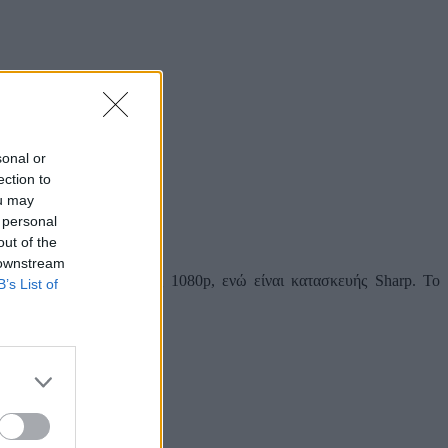
sonal or
ection to
ou may
 personal
out of the
 downstream
S LCD οθόνη, ανάλυσης 1080p, ενώ είναι κατασκευής Sharp. Το
B’s List of