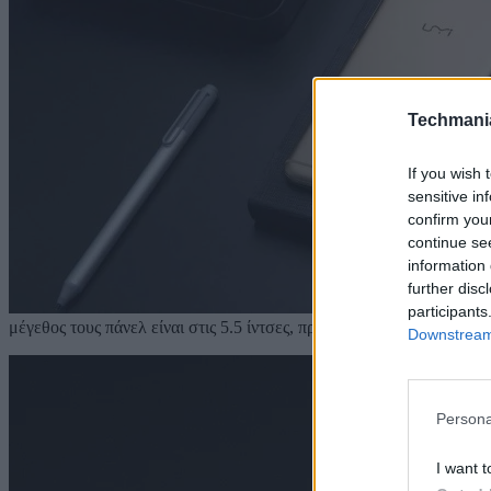
Techmani
If you wish 
sensitive in
confirm you
continue se
information 
further disc
participants
μέγεθος τους πάνελ είναι στις 5.5 ίντσες, πράγμα που σημαίνει πως η
Downstream 
Persona
I want t