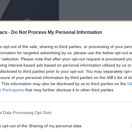
acs -
Do Not Process My Personal Information
to opt-out of the sale, sharing to third parties, or processing of your per
formation for targeted advertising by us, please use the below opt-out s
r selection. Please note that after your opt-out request is processed y
eing interest-based ads based on personal information utilized by us or
disclosed to third parties prior to your opt-out. You may separately opt-
losure of your personal information by third parties on the IAB’s list of
Το
UMIDIGI Z Pro
έρχεται με IP
. This information may also be disclosed by us to third parties on the
IA
 πυκνότητα σε pixels φτάνει τα 401ppi.
Participants
that may further disclose it to other third parties.
l Data Processing Opt Outs
o opt-out of the Sharing of my personal data.