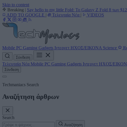
Skip to content
Breaking
|
Say hello to my little Fold: Το Galaxy Z Fold 8 των $1
ADD TO GOOGLE
|
Τελευταία Νέα
|
VIDEOS
Mobile
PC
Gaming
Gadgets
Ιντερνετ
ΗΧΟΣ/ΕΙΚΟΝΑ
Science
Re
Σύνδεση
Τελευταία Νέα
Mobile
PC
Gaming
Gadgets
Ιντερνετ
ΗΧΟΣ/ΕΙΚΟ
Σύνδεση
Techmaniacs Search
Αναζήτηση άρθρων
Search
Αναζήτηση