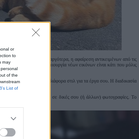
sonal or
ection to
ακό σκοπό. Τρία χρόνια αργότερα, η αφαίρεση αντικειμένων από τις
ou may
 φωτογραφίες για τη δημιουργία νέων εικόνων είναι κάτι που μόλις
 personal
out of the
ί πρωτότυπες εικόνες σε διάφορα στιλ για τα έργα σου. Η διαδικασία
 downstream
α.
B’s List of
πρόχειρη περιγραφή πάνω σε δικές σου (ή άλλων) φωτογραφίες. Το