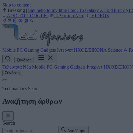
Skip to content
Breaking
|
Say hello to my little Fold: Το Galaxy Z Fold 8 των $1
ADD TO GOOGLE
|
Τελευταία Νέα
|
VIDEOS
Mobile
PC
Gaming
Gadgets
Ιντερνετ
ΗΧΟΣ/ΕΙΚΟΝΑ
Science
Re
Σύνδεση
Τελευταία Νέα
Mobile
PC
Gaming
Gadgets
Ιντερνετ
ΗΧΟΣ/ΕΙΚΟ
Σύνδεση
Techmaniacs Search
Αναζήτηση άρθρων
Search
Αναζήτηση