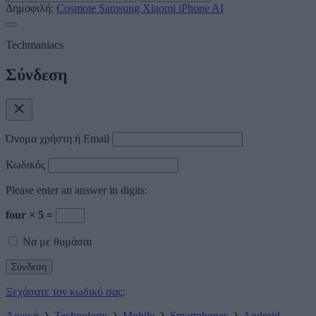
Δημοφιλή:
Cosmote
Samsung
Xiaomi
iPhone
AI
Techmaniacs
Σύνδεση
Όνομα χρήστη ή Email
Κωδικός
Please enter an answer in digits:
four × 5 =
Να με θυμάσαι
Ξεχάσατε τον κωδικό σας;
Αρχική
Technology
Mobile
Smartphones
Android