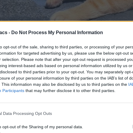
acs -
Do Not Process My Personal Information
to opt-out of the sale, sharing to third parties, or processing of your per
formation for targeted advertising by us, please use the below opt-out s
ι τη θεωρήσαμε φοβερή αλλά και επικίνδυνη αν χρησιμοποιηθεί με κ
r selection. Please note that after your opt-out request is processed y
ρουν τα σύγχρονα smartphones. Ωστόσο, η προσθήκη νέων στοιχείων σε
eing interest-based ads based on personal information utilized by us or
disclosed to third parties prior to your opt-out. You may separately opt-
ι στη Galaxy AI, κατανοεί τι προσπαθείς να σχεδιάσεις και δημιουργε
losure of your personal information by third parties on the IAB’s list of
 τεχνητή νοημοσύνη το μετατρέπει σε μια πλήρως ολοκληρωμένη εικόν
. This information may also be disclosed by us to third parties on the
IA
Participants
that may further disclose it to other third parties.
έσεις πραγματικά αντικείμενα στις φωτογραφίες σου δίνοντας μια 
τικά ρεαλιστικά.
l Data Processing Opt Outs
o opt-out of the Sharing of my personal data.